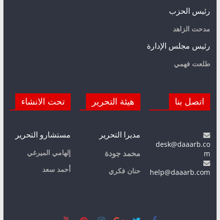
رئيس الحزب
مدحت الزاهد
رئيس مجلس الإدارة
طلعت فهمي
اتصل بنا
هيئة التحرير
تحت الانشاء
مديرا التحرير
مستشارو التحرير
desk@daaarb.co
m
إلهامي الميرغي
محمد جودة
أحمد سعد
حنان فكري
help@daaarb.com