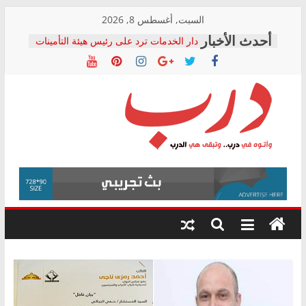
Skip
السبت, أغسطس 8, 2026
to
دار الخدمات ترد على رئيس هيئة التأمينات
content
بعد مؤتمره الصحفي: إنكار الأزمة لا ينهي
معاناة أصحاب المعاشات.. ونطالب بكشف
الشركة المنفذة
فرحات سليمان يكتب: القطاع الصحي إلى
أين؟
حزب التحالف الشعبي يطلق لجنة “الحق
درب
في الصحة” بالإسكندرية لرصد الانتهاكات
ودعم المرضى
صور .. اعتماد الرسومات النهائية للقرار
وأتوه
الوزاري لمدينة الصحفيين.. وانتهاء أعمال
في
إنشاء المبنى الإداري
درب..
المجلس القومي لحقوق الإنسان يعلن
وتبقى
متابعة قضية الدكتور محمد زهران.. ويؤكد:
هي
قرينة البراءة وضمانات المحاكمة العادلة
حق أصيل
الدرب