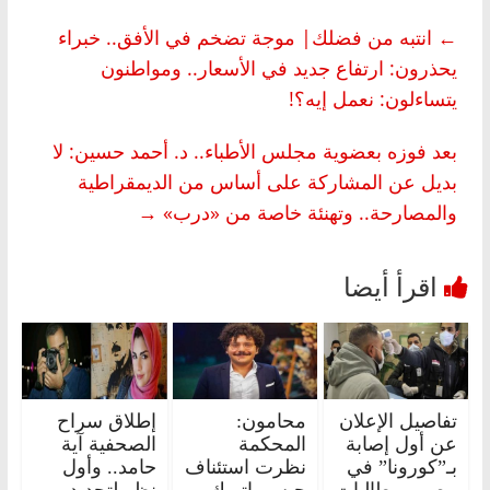
←
انتبه من فضلك| موجة تضخم في الأفق.. خبراء
يحذرون: ارتفاع جديد في الأسعار.. ومواطنون
يتساءلون: نعمل إيه؟!
بعد فوزه بعضوية مجلس الأطباء.. د. أحمد حسين: لا
بديل عن المشاركة على أساس من الديمقراطية
والمصارحة.. وتهنئة خاصة من «درب»
→
تفاصيل الإعلان
محامون:
إطلاق سراح
عن أول إصابة
المحكمة
الصحفية آية
بـ”كورونا” في
نظرت استئناف
حامد.. وأول
مصر ومطالبات
حبس باتريك
نظر لتجديد