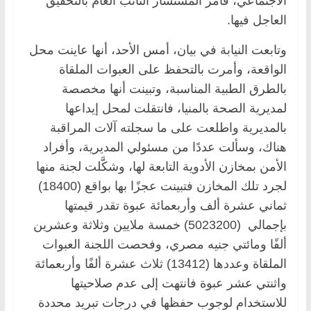
الاجتماعي، فأمر المستشار النائب العام بالتحقيق
العاجل فيها.
وتابعت النيابة في بيان، أمس الأحد، أنها عاينت محل
الواقعة، وأمرت بالتحفظ على العبوات الملقاة
بالطرق الطبية المناسبة، وتبينت أنها مخصصة
لمديرية الصحة بالمنيا، فانتقلت لمحل إيداعها
بالمديرية واطلعت على ما سجلته آلات المراقبة
هناك، وسألت عددًا من مسئولي المديرية، وأفراد
الأمن بمخازن الأدوية التابعة لها، وشكَّلت لجنة منها
لجرد تلك المخازن فتبينت عجزًا بها بواقع (18400)
ثماني عشرة ألف وأربعمائة عبوة تقدر قيمتها
بإجمالي (5023200) خمسة ملايين وثلاثة وعشرين
ألفًا ومائتي جنيه مصري، وفحصت اللجنة العبوات
الملقاة وعددها (13412) ثلاث عشرة ألفًا وأربعمائة
واثنتي عشر عبوة فانتهت إلى عدم صلاحيتها
للاستخدام لوجوب حفظها في درجات تبريد محددة