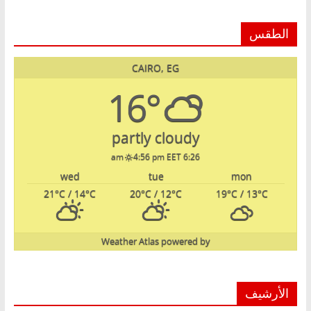
الطقس
CAIRO, EG
16°
partly cloudy
4:56 pm EET
6:26 am
wed
tue
mon
21
°C
/ 14
°C
20
°C
/ 12
°C
19
°C
/ 13
°C
Weather Atlas
powered by
الأرشيف