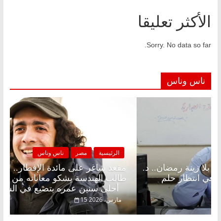
الأكثر تعليقا
Sorry. No data so far.
ناس وناس
لرئيسية
مصر
ناس وناس
الرئيسية
د شاغر على الإفطار وبلكونة بلا زينة رمضان.. د.
مقعد شا
الخالق فاروق خبير اقتصادي في انتظار حلم
طالب اله
أحلى سنين عمره بتضيع في السجن
فبراير، 2026
15 مارس، 2026