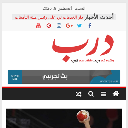
Skip
السبت, أغسطس 8, 2026
to
دار الخدمات ترد على رئيس هيئة التأمينات
content
بعد مؤتمره الصحفي: إنكار الأزمة لا ينهي
معاناة أصحاب المعاشات.. ونطالب بكشف
الشركة المنفذة
فرحات سليمان يكتب: القطاع الصحي إلى
أين؟
حزب التحالف الشعبي يطلق لجنة “الحق
درب
في الصحة” بالإسكندرية لرصد الانتهاكات
ودعم المرضى
صور .. اعتماد الرسومات النهائية للقرار
وأتوه
الوزاري لمدينة الصحفيين.. وانتهاء أعمال
في
إنشاء المبنى الإداري
درب..
المجلس القومي لحقوق الإنسان يعلن
وتبقى
متابعة قضية الدكتور محمد زهران.. ويؤكد:
هي
قرينة البراءة وضمانات المحاكمة العادلة
حق أصيل
الدرب