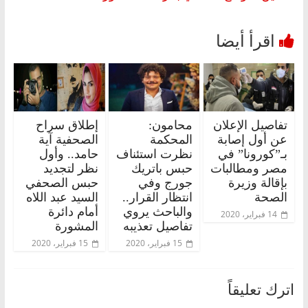
تفاصيل الإعلان
محامون:
إطلاق سراح
عن أول إصابة
المحكمة
الصحفية آية
بـ”كورونا” في
نظرت استئناف
حامد.. وأول
مصر ومطالبات
حبس باتريك
نظر لتجديد
بإقالة وزيرة
جورج وفي
حبس الصحفي
الصحة
انتظار القرار..
السيد عبد اللاه
والباحث يروي
أمام دائرة
14 فبراير، 2020
تفاصيل تعذيبه
المشورة
15 فبراير، 2020
15 فبراير، 2020
اترك تعليقاً