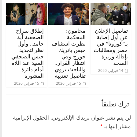
تفاصيل الإعلان
محامون:
إطلاق سراح
عن أول إصابة
المحكمة
الصحفية آية
بـ”كورونا” في
نظرت استئناف
حامد.. وأول
مصر ومطالبات
حبس باتريك
نظر لتجديد
بإقالة وزيرة
جورج وفي
حبس الصحفي
الصحة
انتظار القرار..
السيد عبد اللاه
والباحث يروي
أمام دائرة
14 فبراير، 2020
تفاصيل تعذيبه
المشورة
15 فبراير، 2020
15 فبراير، 2020
اترك تعليقاً
لن يتم نشر عنوان بريدك الإلكتروني.
الحقول الإلزامية
مشار إليها بـ
*