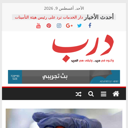
Skip
الأحد, أغسطس 9, 2026
to
دار الخدمات ترد على رئيس هيئة التأمينات
content
بعد مؤتمره الصحفي: إنكار الأزمة لا ينهي
معاناة أصحاب المعاشات.. ونطالب بكشف
الشركة المنفذة
فرحات سليمان يكتب: القطاع الصحي إلى
أين؟
حزب التحالف الشعبي يطلق لجنة “الحق
درب
في الصحة” بالإسكندرية لرصد الانتهاكات
ودعم المرضى
صور .. اعتماد الرسومات النهائية للقرار
وأتوه
الوزاري لمدينة الصحفيين.. وانتهاء أعمال
في
إنشاء المبنى الإداري
درب..
المجلس القومي لحقوق الإنسان يعلن
وتبقى
متابعة قضية الدكتور محمد زهران.. ويؤكد:
هي
قرينة البراءة وضمانات المحاكمة العادلة
حق أصيل
الدرب