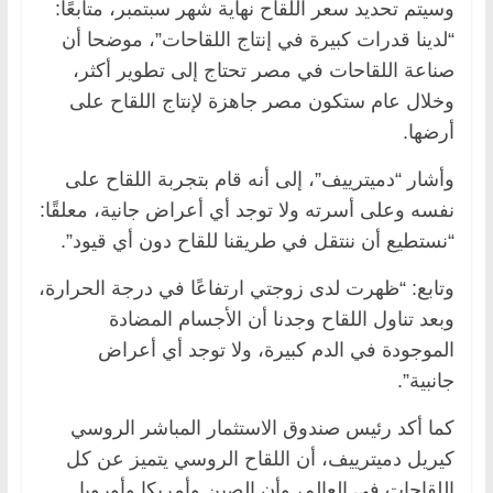
وسيتم تحديد سعر اللقاح نهاية شهر سبتمبر، متابعًا:
“لدينا قدرات كبيرة في إنتاج اللقاحات”، موضحا أن
صناعة اللقاحات في مصر تحتاج إلى تطوير أكثر،
وخلال عام ستكون مصر جاهزة لإنتاج اللقاح على
أرضها.
وأشار “دميترييف”، إلى أنه قام بتجربة اللقاح على
نفسه وعلى أسرته ولا توجد أي أعراض جانية، معلقًا:
“نستطيع أن ننتقل في طريقنا للقاح دون أي قيود”.
وتابع: “ظهرت لدى زوجتي ارتفاعًا في درجة الحرارة،
وبعد تناول اللقاح وجدنا أن الأجسام المضادة
الموجودة في الدم كبيرة، ولا توجد أي أعراض
جانبية”.
كما أكد رئيس صندوق الاستثمار المباشر الروسي
كيريل دميترييف، أن اللقاح الروسي يتميز عن كل
اللقاحات في العالم، وأن الصين وأمريكا وأوروبا