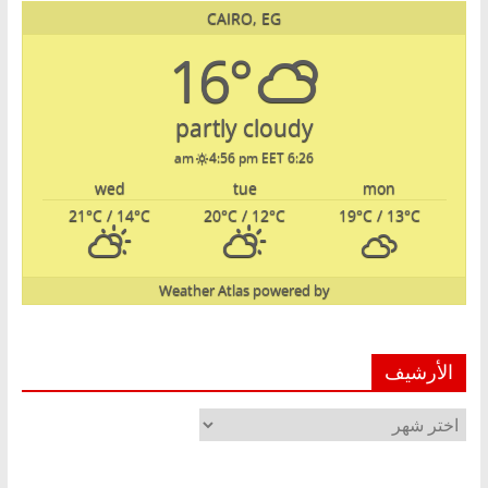
CAIRO, EG
16°
partly cloudy
4:56 pm EET
6:26 am
wed
tue
mon
21
°C
/ 14
°C
20
°C
/ 12
°C
19
°C
/ 13
°C
Weather Atlas
powered by
الأرشيف
الأرشيف