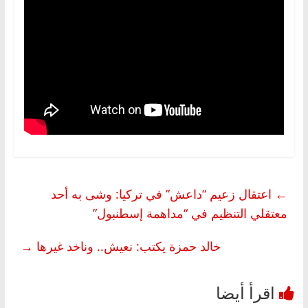
←
اعتقال زعيم “داعش” في تركيا: وشى به أحد
معتقلي التنظيم في “مداهمة إسطنبول”
خالد حمزة يكتب: نعيش.. وناخد غيرها
→