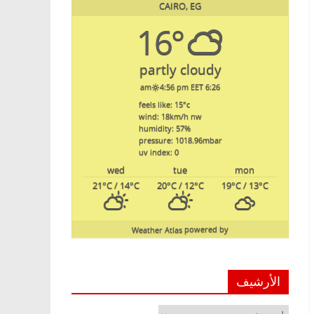
CAIRO, EG
16°
partly cloudy
4:56 pm EET
6:26 am
feels like: 15
°c
wind: 18
km/h
nw
humidity: 57
%
pressure: 1018.96
mbar
uv index: 0
wed
tue
mon
21
°C
/ 14
°C
20
°C
/ 12
°C
19
°C
/ 13
°C
Weather Atlas
powered by
الأرشيف
الأرشيف