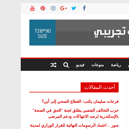
رياضة
منوعات
فيديو
أحدث المقالات
فرحات سليمان يكتب: القطاع الصحي إلى أين؟
حزب التحالف الشعبي يطلق لجنة “الحق في الصحة”
بالإسكندرية لرصد الانتهاكات ودعم المرضى
صور .. اعتماد الرسومات النهائية للقرار الوزاري لمدينة