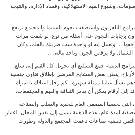
مات، وشيوع القيم الاستهلاكية، وفساد الإدارة، والنتيجة
رامج التلفزيون واستضفت نجوم السينما والمجتمع ترتفع
دون بإجابات النجوم على أسئلة من نوع، لو شفت مرات
رافقها… وتعمل إيه لو واحدة ست ضربتك بالقلم، وكان
الشمال ولا يرقص الجون وياخد بنالتى ..
الرئيسية
مصر
ناس وناس
برامج الدينية، فمع التسليع أي تحويل كل القيم إلى سلع،
ناس وناس
مقعد شاغر على مائدة الإفطار.. يحي
الأرباح، يتفنن بعض المشايخ المرضى بإطلاق فتاوى جنسية
د. نور فرحات فقيه
حسين عبدالهادي فارس مقاومة
هم يسأل غيابيا ممثلة شهيرة.. كم رجل اعتلاك يا امرأة ..
ضايا الوطن وانحاز
الخصخصة الذي دافع عن المال العام
(بروفايل)
د إلى أرقام يمكن أن يدمر الثقافة والقيم والمجتمعات.
21 فبراير، 2026
 التى لخصها المصفى العام للحديد والصلب والصناعة
فية لمدة عام، هذه الذهنية تنتمى إلى نفس المجال، اعتبار
ان الثمن تصفية صناعات دعمت المجتمع والدولة وطورت