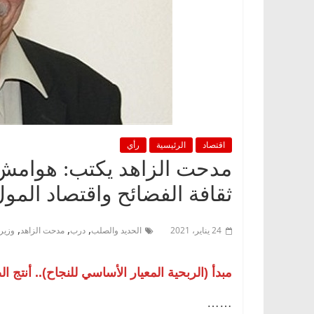
اقتصاد
الرئيسية
رأي
مدحت الزاهد يكتب: هوامش 
ثقافة الفضائح واقتصاد المو
,
,
,
24 يناير، 2021
الحديد والصلب
درب
مدحت الزاهد
وزير 
مبدأ (الربحية المعيار الأساسي للنجاح).. أنتج 
……