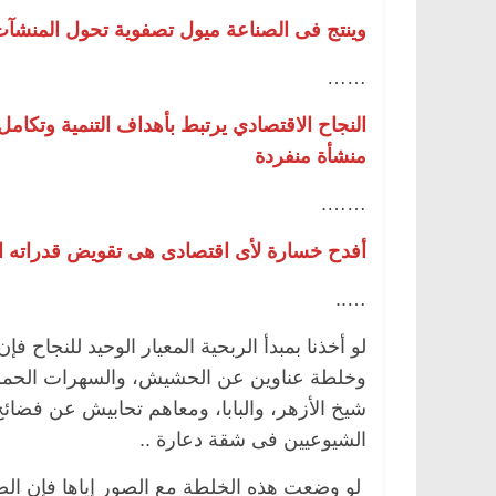
وينتج فى الصناعة ميول تصفوية تحول المنشآت
……
النجاح الاقتصادي يرتبط بأهداف التنمية وتكام
منشأة منفردة
…….
أفدح خسارة لأى اقتصادى هى تقويض قدراته الا
…..
لو أخذنا بمبدأ الربحية المعيار الوحيد للنجا
وخلطة عناوين عن الحشيش، والسهرات الحمراء، 
شيخ الأزهر، والبابا، ومعاهم تحابيش عن فضا
الشيوعيين فى شقة دعارة ..
لو وضعت هذه الخلطة مع الصور إياها فإن الص