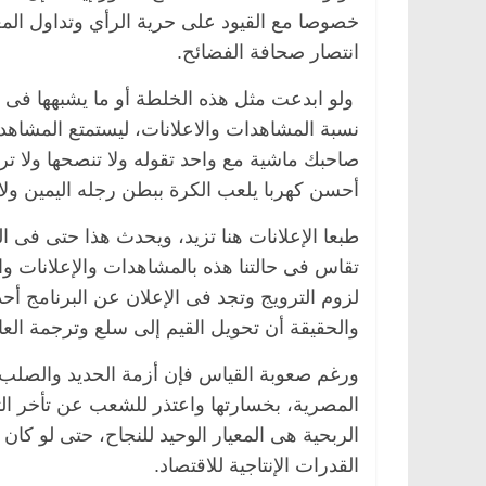
خصوصا مع القيود على حرية الرأي وتداول المعلو
انتصار صحافة الفضائح.
ولو ابدعت مثل هذه الخلطة أو ما يشبهها فى ب
نسبة المشاهدات والاعلانات، ليستمتع المشاه
صاحبك ماشية مع واحد تقوله ولا تنصحها ولا ت
أحسن كهربا يلعب الكرة ببطن رجله اليمين ولا 
طبعا الإعلانات هنا تزيد، ويحدث هذا حتى فى ال
الرئيسية
مصر
ناس وناس
الرئيسية
مصر
تقاس فى حالتنا هذه بالمشاهدات والإعلانات و
د. عبدالخالق فاروق.. خبير اقتصادي
في ذكرى رحيله.. 
لزوم الترويج وتجد فى الإعلان عن البرنامج أحد
يحتفل بذكرى ميلاده وحيداً على أبواب
قانوني دافع عن ق
السبعين (بروفايل)
للحرية (بروفايل)
والحقيقة أن تحويل القيم إلى سلع وترجمة العائ
26 يناير، 2026
26 يناير، 2026
ورغم صعوبة القياس فإن أزمة الحديد والصلب،
المصرية، بخسارتها واعتذر للشعب عن تأخر التص
الربحية هى المعيار الوحيد للنجاح، حتى لو ك
القدرات الإنتاجية للاقتصاد.