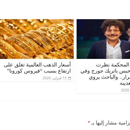
المحكمة نظرت
أسعار الذهب العالمية تغلق على
حبس باتريك جورج وفي
ارتفاع بسبب “فيروس كورونا”
قرار.. والباحث يروي
15 فبراير، 2020
ذيبه
زامية مشار إليها بـ
*