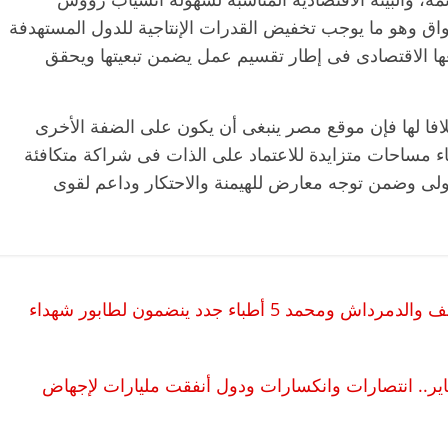
ئمة، والبيئة الاقتصادية المناسبة لسهولة انسياب رؤوس
واق وهو ما يوجب تخفيض القدرات الإنتاجية للدول المستهدفة
ا الاقتصادى فى إطار تقسيم عمل يضمن تبعيتها ويحقق
فا لها فإن موقع مصر ينبغى أن يكون على الضفة الأخرى
بناء مساحات متزايدة للاعتماد على الذات فى شراكة متكافئة
لى وضمن توجه معارض للهيمنة والاحتكار وداعم لقوى
في أقل من 24 ساعة.. مجدي وجمال وعاطف والدمرداش ومحمد 5 أطباء جدد ينضمون لطابور شهداء
ر.. انتصارات وانكسارات ودول أنفقت مليارات لإجهاض