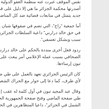
نفس الموقف عبرت عنه منظمة العفو الدولية إ
أصدرتها محكمة الجزائر ما هي إلا دليل عل
جديد يتمثل في متابعات قضائية ضد كل المناضلين
أما جمعية “راج”، التي تضم في صفوفها شبان ين
في حق خالد درارني” داعية السلطات الجزائرية
سبب وبشكل تعسفي”.
ردود فعل أخرى منددة بالحكم على خالد درار
الصحافي بسبب عمله الإعلامي أمر يبعث على ال
تبون إرساءها.
كان الرئيس الجزائري تعهد بالعمل على طي ص
لأي طرف، كما دعا إلى حوار مع الحراك الشعب
طي صفحة الماضي وفتح صفحة الجمهورية الجد
الشمل في الجزائر”، داعيا المتظاهرين في الح