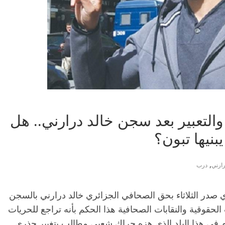
لتعبير بعد سجن خالد درارني.. هل
بنيها تبون؟
,
رارني
درب
ي صدر الثلاثاء بحق الصحافي الجزائري خالد درارني بالسجن
الحقوقية والنقابات الصحافية هذا الحكم بأنه تراجع للحريات
م في هذا البلد الذي هزه حراك شعبي مطالب بتغيير جذري