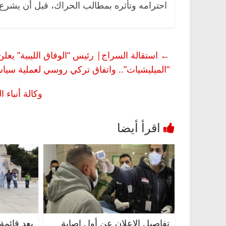
احترامه وتأثره بمطالب الحراك، قبل أن يشرع
←
استقالة السراج| رئيس “الوفاق الليبية” يعلن
“الميليشيات”.. واتفاق تركي روسي لعملية سيا
وكالة أنباء
تفاصيل الإعلان عن أول إصابة
بعد قائمة