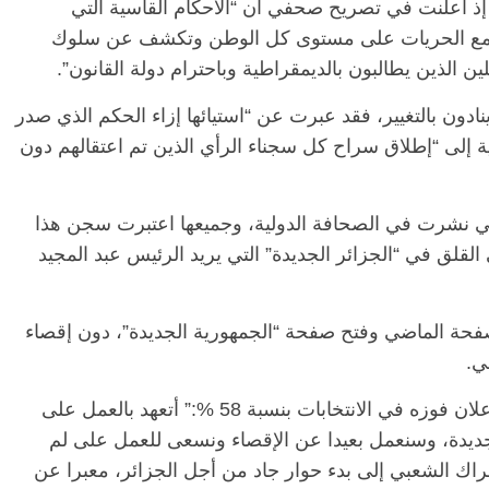
ذ أعلنت في تصريح صحفي أن “الأحكام القاسية التي
ى قمع الحريات على مستوى كل الوطن وتكشف عن سلوك
 الذين يطالبون بالديمقراطية وباحترام دولة القانون”.
ادون بالتغيير، فقد عبرت عن “استيائها إزاء الحكم الذي صدر
 إلى “إطلاق سراح كل سجناء الرأي الذين تم اعتقالهم دون
ني نشرت في الصحافة الدولية، وجميعها اعتبرت سجن هذا
قلق في “الجزائر الجديدة” التي يريد الرئيس عبد المجيد
فحة الماضي وفتح صفحة “الجمهورية الجديدة”، دون إقصاء
ي.
وقال عبد المجيد تبون في أول كلمة له عقب إعلان فوزه في الانتخابات بنسبة 58 %:” أتعهد بالعمل على
يدة، وسنعمل بعيدا عن الإقصاء ونسعى للعمل على لم
راك الشعبي إلى بدء حوار جاد من أجل الجزائر، معبرا عن