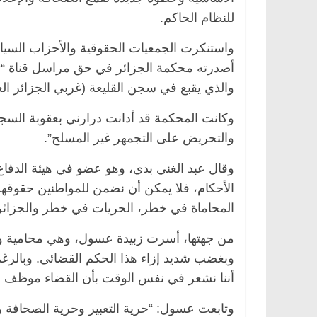
للنظام الحاكم.
واستنكرت الجمعيات الحقوقية والأحزاب السياس
والذي يقبع في سجن القليعة (غربي الجزائر العاصمة) 
وكانت المحكمة قد أدانت درارني بعقوبة السجن
والتحريض على التجمهر غير المسلح”.
وقال عبد الغني بدي، وهو عضو في هيئة الدفاع
الأحكام، فلا يمكن أن نضمن للمواطنين حقوقه
المحاماة في خطر، الحريات في خطر والجزائري
من جهتها، أسرت زبيدة عسول، وهي محامية و
وبغضب شديد إزاء هذا الحكم القضائي. وبالرغم م
أننا نشعر في نفس الوقت بأن القضاء موظف ل
وتابعت عسول: “حرية التعبير وحرية الصحافة 