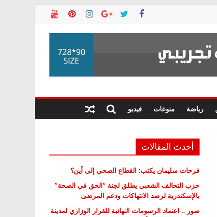
رياضة
منوعات
فيديو
أحدث المقالات
فرحات سليمان يكتب: القطاع الصحي إلى أين؟
حزب التحالف الشعبي يطلق لجنة “الحق في الصحة”
بالإسكندرية لرصد الانتهاكات ودعم المرضى
صور .. اعتماد الرسومات النهائية للقرار الوزاري لمدينة