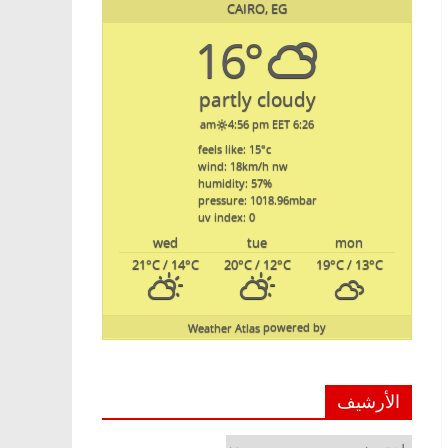
CAIRO, EG
16°
partly cloudy
4:56 pm EET
6:26 am
feels like: 15
°c
wind: 18
km/h
nw
humidity: 57
%
pressure: 1018.96
mbar
uv index: 0
wed
tue
mon
21
°C
/ 14
°C
20
°C
/ 12
°C
19
°C
/ 13
°C
Weather Atlas
powered by
الأرشيف
الأرشيف