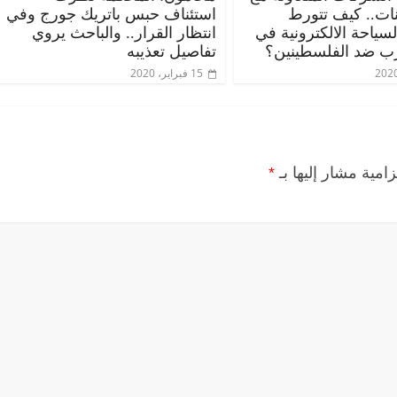
ات.. كيف تتورط
استئناف حبس باتريك جورج وفي
ياحة الالكترونية في
انتظار القرار.. والباحث يروي
ب ضد الفلسطينين؟
تفاصيل تعذيبه
15 فبراير، 2020
زامية مشار إليها بـ
*