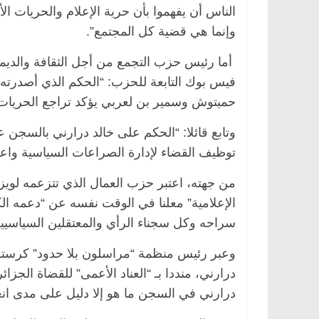
الناس أن يفهموا بأن حرية الإعلام والحريات ا
وإنما هي قضية كل المجتمع”.
أما رئيس حزب التجمع من أجل الثقافة والد
فيس بوك التابعة للحزب: “الحكم الذي أصدرته
حميتوش وسمير بن لعربي يؤكد تراجع الحريات 
وتابع قائلا: “الحكم على خالد درارني بالسجن 
توظيف القضاء لإدارة الصراعات السياسية واعت
الرئيسية
مصر
ناس وناس
الرئيسية
مصر
ن
د. عبدالخالق فاروق.. خبير اقتصادي
في ذكرى رحيله.. د
من جهته، اعتبر حزب العمال الذي تتزعمه لوي
يحتفل بذكرى ميلاده وحيداً على أبواب
قانوني دافع عن قض
الإعلامية” معلنا في الوقت نفسه عن “دعمه ال
السبعين (بروفايل)
للحرية (بروفايل)
سراحه وكل سجناء الرأي والمعتقلين السياسيين
26 يناير، 2026
26 يناير، 2026
وعبر رئيس منظمة “مراسلون بلا حدود” كرستو
درارني، منددا بـ “العناد الأعمى” للقضاة الجز
درارني في السجن ما هو إلا دليل على مدى ا