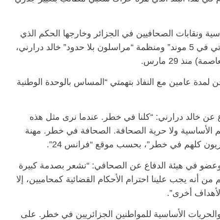
ية ونقابات الصحافيين في الجزائر وخارجها الحكم الذي
أصدرته محكمة الجزائر في حق مراسل قناة “تي في 5 موند” ومنظمة “مراسلون بلا حدود” خالد درارني،
منذ 29 مارس.
 لمدة عامين مع النفاذ بتهمتي “المساس بالوحدة الوطنية
 عن خالد درارني: “كلنا في خطر. عندما نرى مثل هذه
م الأساسية ولا حرية الصحافة. الصحافة في خطر. مهنة
ون كلهم في خطر”، بحسب موقع “فرانس 24”.
عضو في هيئة الدفاع عن الصحافي: “نشعر بصدمة كبيرة
ن أنه يجب علينا احترام الأحكام القضائية كمحاميين، إلا
أهداف أخرى”.
والحريات الأساسية للمواطنين الجزائريين في خطر. على