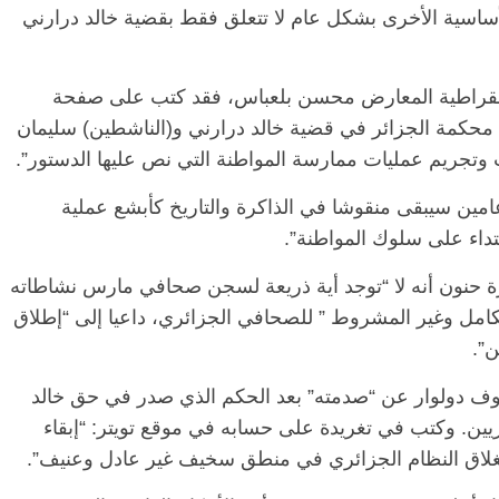
لأساسية الأخرى بشكل عام لا تتعلق فقط بقضية خالد درارني
يمقراطية المعارض محسن بلعباس، فقد كتب على صفحة
 محكمة الجزائر في قضية خالد درارني و(الناشطين) سليمان
وتجريم عمليات ممارسة المواطنة التي نص عليها الدستور”.
عامين سيبقى منقوشا في الذاكرة والتاريخ كأبشع عملية
الرئيسية
مصر
ناس وناس
داء على سلوك المواطنة”.
اس وناس
مقعد شاغر على مائدة الإفطار.. يحيى
. نور فرحات فقيه
حسين عبدالهادي فارس مقاومة
زة حنون أنه لا “توجد أية ذريعة لسجن صحافي مارس نشاطاته
ايا الوطن وانحاز
الخصخصة الذي دافع عن المال العام
كامل وغير المشروط ” للصحافي الجزائري، داعيا إلى “إطلاق
(بروفايل)
”.
21 فبراير، 2026
ف دولوار عن “صدمته” بعد الحكم الذي صدر في حق خالد
ائريين. وكتب في تغريدة على حسابه في موقع تويتر: “إبقاء
نغلاق النظام الجزائري في منطق سخيف غير عادل وعنيف”.