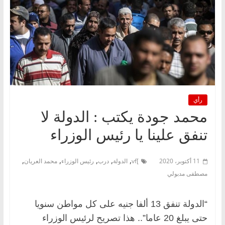
رأي
محمد جودة يكتب : الدولة لا
تنفق علينا يا رئيس الوزراء
,
,
,
,
,
11 أكتوبر، 2020
]vf
الدولة
درب
رئيس الوزراء
محمد العريان
مصطفى مدبولي
“الدولة تنفق 13 ألفا جنيه على كل مواطن سنويا
حتى يبلغ 20 عاما”.. هذا تصريح لرئيس الوزراء