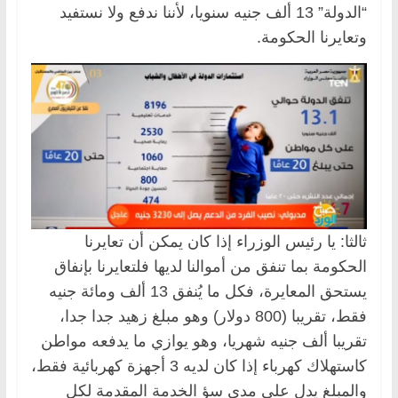
“الدولة” 13 ألف جنيه سنويا، لأننا ندفع ولا نستفيد
وتعايرنا الحكومة.
ثالثا: يا رئيس الوزراء إذا كان يمكن أن تعايرنا
الحكومة بما تنفق من أموالنا لديها فلتعايرنا بإنفاق
يستحق المعايرة، فكل ما يُنفق 13 ألف ومائة جنيه
فقط، تقريبا (800 دولار) وهو مبلغ زهيد جدا جدا،
تقريبا ألف جنيه شهريا، وهو يوازي ما يدفعه مواطن
كاستهلاك كهرباء إذا كان لديه 3 أجهزة كهربائية فقط،
والمبلغ يدل على مدى سؤ الخدمة المقدمة لكل