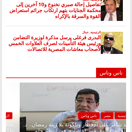
ناس وناس
الرئيسية
مصر
ناس وناس
مقعد شاغر على الإفطار وبلكونة بلا زينة رمضان.. د.
عبدالخالق فاروق خبير اقتصادي في انتظار حلم