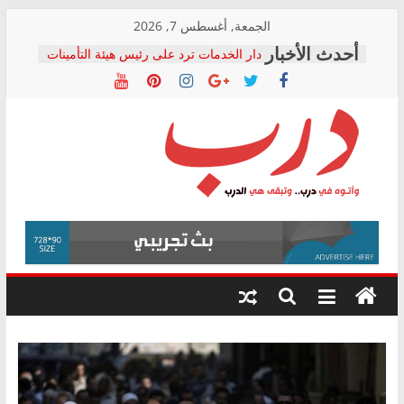
Skip
الجمعة, أغسطس 7, 2026
to
دار الخدمات ترد على رئيس هيئة التأمينات
content
بعد مؤتمره الصحفي: إنكار الأزمة لا ينهي
معاناة أصحاب المعاشات.. ونطالب بكشف
الشركة المنفذة
فرحات سليمان يكتب: القطاع الصحي إلى
أين؟
حزب التحالف الشعبي يطلق لجنة “الحق
درب
في الصحة” بالإسكندرية لرصد الانتهاكات
ودعم المرضى
صور .. اعتماد الرسومات النهائية للقرار
وأتوه
الوزاري لمدينة الصحفيين.. وانتهاء أعمال
في
إنشاء المبنى الإداري
درب..
المجلس القومي لحقوق الإنسان يعلن
وتبقى
متابعة قضية الدكتور محمد زهران.. ويؤكد:
هي
قرينة البراءة وضمانات المحاكمة العادلة
حق أصيل
الدرب