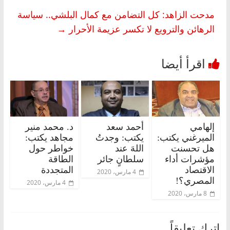
مدحت الزاهد: كل التضامن مع كمال البلشي.. سياسة
الرهائن والترويع لا تكسر عزيمة الأحرار
→
إلهامي
أحمد سعد
د. محمد منير
الميرغني يكتب:
يكتب: وجدتُ
مجاهد يكتب:
هل تحسنت
اللهَ عند
خواطر حول
مؤشرات أداء
سلطانٍ جائر
الطاقة
الاقتصاد
المتجددة
4 مارس، 2020
المصري؟!
4 مارس، 2020
8 مارس، 2020
اترك تعليقاً