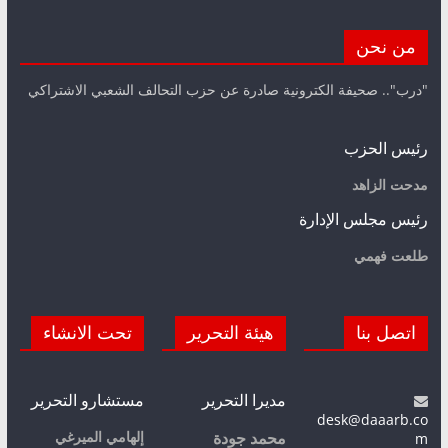
من نحن
"درب".. صحيفة الكترونية صادرة عن حزب التحالف الشعبي الاشتراكي
رئيس الحزب
مدحت الزاهد
رئيس مجلس الإدارة
طلعت فهمي
اتصل بنا
هيئة التحرير
تحت الانشاء
مديرا التحرير
مستشارو التحرير
desk@daaarb.co
m
إلهامي الميرغي
محمد جودة