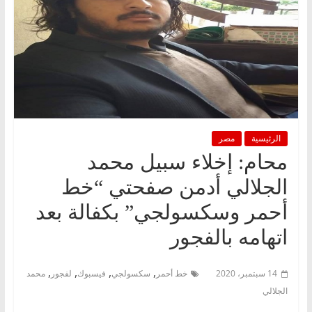
الرئيسية
مصر
محام: إخلاء سبيل محمد
الجلالي أدمن صفحتي “خط
أحمر وسكسولجي” بكفالة بعد
اتهامه بالفجور
,
,
,
,
14 سبتمبر، 2020
خط أحمر
سكسولجي
فيسبوك
لفجور
محمد
الجلالي