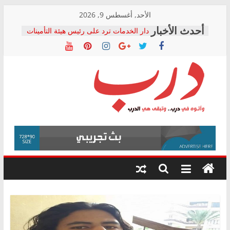
Skip
الأحد, أغسطس 9, 2026
to
دار الخدمات ترد على رئيس هيئة التأمينات
content
بعد مؤتمره الصحفي: إنكار الأزمة لا ينهي
معاناة أصحاب المعاشات.. ونطالب بكشف
الشركة المنفذة
فرحات سليمان يكتب: القطاع الصحي إلى
أين؟
حزب التحالف الشعبي يطلق لجنة “الحق
درب
في الصحة” بالإسكندرية لرصد الانتهاكات
ودعم المرضى
صور .. اعتماد الرسومات النهائية للقرار
وأتوه
الوزاري لمدينة الصحفيين.. وانتهاء أعمال
في
إنشاء المبنى الإداري
درب..
المجلس القومي لحقوق الإنسان يعلن
وتبقى
متابعة قضية الدكتور محمد زهران.. ويؤكد:
هي
قرينة البراءة وضمانات المحاكمة العادلة
حق أصيل
الدرب