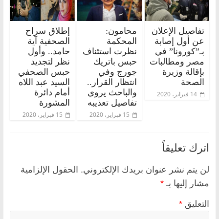
تفاصيل الإعلان
محامون:
إطلاق سراح
عن أول إصابة
المحكمة
الصحفية آية
بـ”كورونا” في
نظرت استئناف
حامد.. وأول
مصر ومطالبات
حبس باتريك
نظر لتجديد
بإقالة وزيرة
جورج وفي
حبس الصحفي
الصحة
انتظار القرار..
السيد عبد اللاه
والباحث يروي
أمام دائرة
14 فبراير، 2020
تفاصيل تعذيبه
المشورة
15 فبراير، 2020
15 فبراير، 2020
اترك تعليقاً
لن يتم نشر عنوان بريدك الإلكتروني.
الحقول الإلزامية
مشار إليها بـ
*
التعليق
*