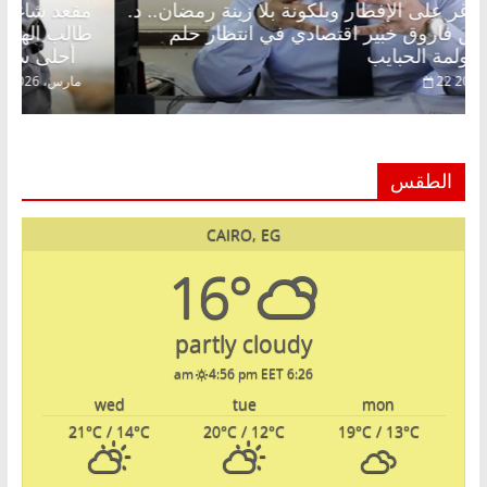
مقعد شاغر على الإفطار وبلكونة بلا زينة رمضان.. د.
عبدالخالق فاروق خبير اقتصادي في انتظار حلم
الحرية ولمة الحبايب
22 فبراير، 2026
الطقس
CAIRO, EG
16°
partly cloudy
4:56 pm EET
6:26 am
wed
tue
mon
21
°C
/ 14
°C
20
°C
/ 12
°C
19
°C
/ 13
°C