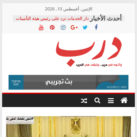
Skip
الإثنين, أغسطس 10, 2026
to
دار الخدمات ترد على رئيس هيئة التأمينات
content
بعد مؤتمره الصحفي: إنكار الأزمة لا ينهي
معاناة أصحاب المعاشات.. ونطالب بكشف
الشركة المنفذة
فرحات سليمان يكتب: القطاع الصحي إلى
أين؟
حزب التحالف الشعبي يطلق لجنة “الحق
درب
في الصحة” بالإسكندرية لرصد الانتهاكات
ودعم المرضى
صور .. اعتماد الرسومات النهائية للقرار
وأتوه
الوزاري لمدينة الصحفيين.. وانتهاء أعمال
في
إنشاء المبنى الإداري
درب..
المجلس القومي لحقوق الإنسان يعلن
وتبقى
متابعة قضية الدكتور محمد زهران.. ويؤكد:
هي
قرينة البراءة وضمانات المحاكمة العادلة
حق أصيل
الدرب