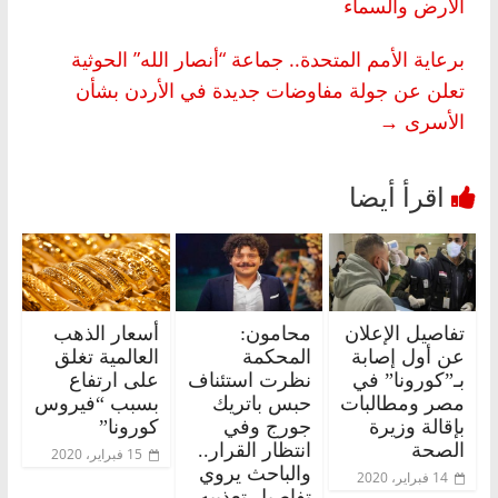
الأرض والسماء
برعاية الأمم المتحدة.. جماعة “أنصار الله” الحوثية
تعلن عن جولة مفاوضات جديدة في الأردن بشأن
الأسرى
→
تفاصيل الإعلان
محامون:
أسعار الذهب
عن أول إصابة
المحكمة
العالمية تغلق
بـ”كورونا” في
نظرت استئناف
على ارتفاع
مصر ومطالبات
حبس باتريك
بسبب “فيروس
بإقالة وزيرة
جورج وفي
كورونا”
الصحة
انتظار القرار..
15 فبراير، 2020
والباحث يروي
14 فبراير، 2020
تفاصيل تعذيبه