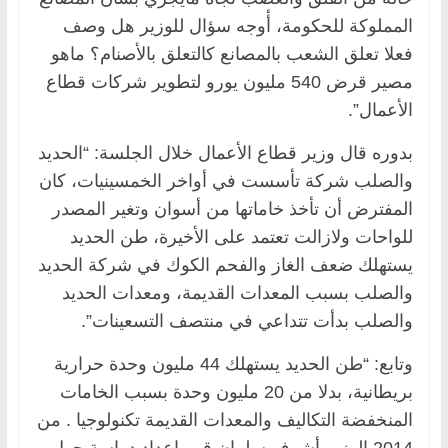
المملوكة للحكومة، أٔوجه سؤال للوزير هل وصف
فعلا تعلق الشعب بالمصانع كالتعلق بالأصنام؟ ماهو
مصير قرض 540 مليون يورو لتطوير شركات قطاع
الأعمال”.
بدوره قال وزير قطاع الأعمال خلال الجلسة: “الحديد
والصلب شركة تأسست في أواخر الخمسينيات، كان
المفترض أن تأخذ خاماتها من أسوان وتغير المصدر
للواحات ولازالت تعتمد على الأخيرة، طن الحديد
يستهلك ضعف الغاز والفحم الكوك في شركة الحديد
والصلب بسبب المعدات القديمة، ومعدات الحديد
والصلب بدأت تتداعي في منتصف التسعينات”.
وتابع: “طن الحديد يستهلك 44 مليون وحدة حرارية
بريطانية، بدلا من 20 مليون وحدة بسبب الخامات
المنخفضة التكاليف والمعدات القديمة تكنولوجيا . من
2014 الوزير أشرف سلمان قرر إعداد دراسة حول