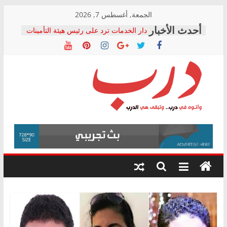
Skip
الجمعة, أغسطس 7, 2026
to
دار الخدمات ترد على رئيس هيئة التأمينات
content
بعد مؤتمره الصحفي: إنكار الأزمة لا ينهي
معاناة أصحاب المعاشات.. ونطالب بكشف
الشركة المنفذة
فرحات سليمان يكتب: القطاع الصحي إلى
أين؟
حزب التحالف الشعبي يطلق لجنة “الحق
درب
في الصحة” بالإسكندرية لرصد الانتهاكات
ودعم المرضى
صور .. اعتماد الرسومات النهائية للقرار
وأتوه
الوزاري لمدينة الصحفيين.. وانتهاء أعمال
في
إنشاء المبنى الإداري
درب..
المجلس القومي لحقوق الإنسان يعلن
وتبقى
متابعة قضية الدكتور محمد زهران.. ويؤكد:
هي
قرينة البراءة وضمانات المحاكمة العادلة
حق أصيل
الدرب