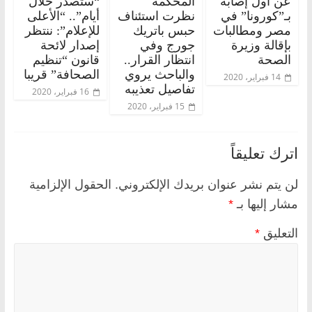
عن أول إصابة
المحكمة
“ستصدر خلال
بـ”كورونا” في
نظرت استئناف
أيام”.. “الأعلى
مصر ومطالبات
حبس باتريك
للإعلام”: ننتظر
بإقالة وزيرة
جورج وفي
إصدار لائحة
الصحة
انتظار القرار..
قانون “تنظيم
والباحث يروي
الصحافة” قريبا
14 فبراير، 2020
تفاصيل تعذيبه
16 فبراير، 2020
15 فبراير، 2020
اترك تعليقاً
لن يتم نشر عنوان بريدك الإلكتروني.
الحقول الإلزامية
مشار إليها بـ
*
التعليق
*