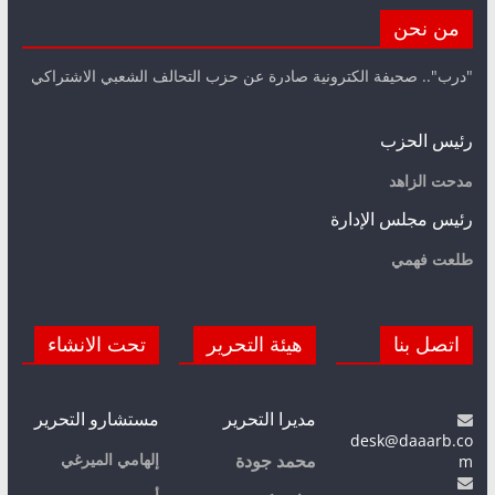
من نحن
"درب".. صحيفة الكترونية صادرة عن حزب التحالف الشعبي الاشتراكي
رئيس الحزب
مدحت الزاهد
رئيس مجلس الإدارة
طلعت فهمي
اتصل بنا
هيئة التحرير
تحت الانشاء
مديرا التحرير
مستشارو التحرير
desk@daaarb.co
m
إلهامي الميرغي
محمد جودة