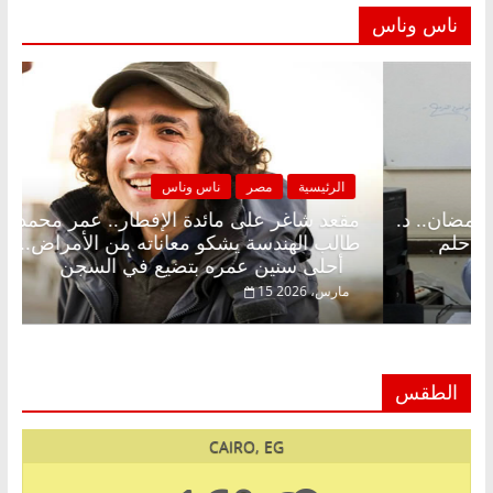
ناس وناس
مصر
ناس وناس
الرئيسية
مصر
لى الإفطار وبلكونة بلا زينة رمضان.. د.
مقعد شاغر على م
فاروق خبير اقتصادي في انتظار حلم
طالب الهندسة يش
أحلى سنين عمره بتضيع في السجن
15 مارس، 2026
الطقس
CAIRO, EG