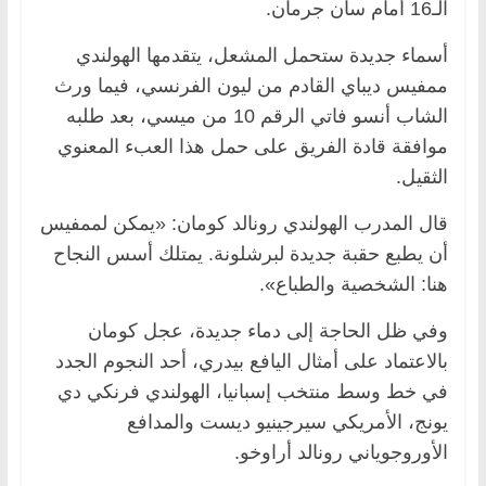
الـ16 أمام سان جرمان.
أسماء جديدة ستحمل المشعل، يتقدمها الهولندي
ممفيس ديباي القادم من ليون الفرنسي، فيما ورث
الشاب أنسو فاتي الرقم 10 من ميسي، بعد طلبه
موافقة قادة الفريق على حمل هذا العبء المعنوي
الثقيل.
قال المدرب الهولندي رونالد كومان: «يمكن لممفيس
أن يطبع حقبة جديدة لبرشلونة. يمتلك أسس النجاح
هنا: الشخصية والطباع».
وفي ظل الحاجة إلى دماء جديدة، عجل كومان
بالاعتماد على أمثال اليافع بيدري، أحد النجوم الجدد
في خط وسط منتخب إسبانيا، الهولندي فرنكي دي
يونج، الأمريكي سيرجينيو ديست والمدافع
الأوروجوياني رونالد أراوخو.