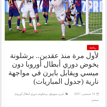
رياضة
لأول مرة منذ عقدين.. برشلونة
يخوض دوري أبطال أوروبا دون
ميسي ويقابل بايرن في مواجهة
نارية (جدول المباريات)
,
,
,
14 سبتمبر، 2021
بايرن ميونيخ
برشلونة
دوري أبطال أوروبا
ميسي