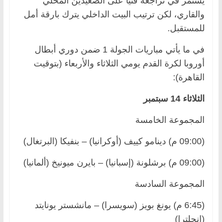
يستمر في تراجعه فنيا على الصعيدين المحلي
والقاري، لكن ترتيب البيت الداخلي يترك بارقة أمل
للمستقبل.
في ما يأتي مباريات الجولة 1 ضمن دوري أبطال
أوروبا لكرة القدم يومي الثلاثاء والأربعاء (بتوقيت
القاهرة):
الثلاثاء 14 سبتمبر
المجموعة الخامسة
(09:00 م) دينامو كييف (أوكرانيا) – بنفيكا (البرتغال)
(09:00 م) برشلونة (إسبانيا) – بايرن ميونيخ (ألمانيا)
المجموعة السادسة
(6:45 م) يونغ بويز (سويسرا) – مانشستر يونايتد
(إنجلترا)