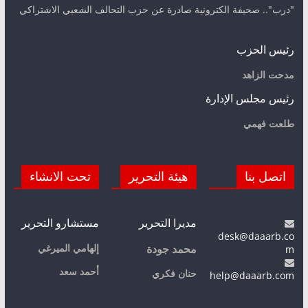
"درب".. صحيفة الكترونية صادرة عن حزب التحالف الشعبي الاشتراكي
رئيس الحزب
مدحت الزاهد
رئيس مجلس الإدارة
طلعت فهمي
اتصل بنا
هيئة التحرير
تحت الانشاء
مديرا التحرير
مستشارو التحرير
desk@daaarb.co
m
إلهامي الميرغي
محمد جودة
أحمد سعد
حنان فكري
help@daaarb.com