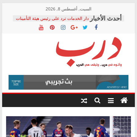
Skip
السبت, أغسطس 8, 2026
to
دار الخدمات ترد على رئيس هيئة التأمينات
content
بعد مؤتمره الصحفي: إنكار الأزمة لا ينهي
معاناة أصحاب المعاشات.. ونطالب بكشف
الشركة المنفذة
فرحات سليمان يكتب: القطاع الصحي إلى
أين؟
حزب التحالف الشعبي يطلق لجنة “الحق
درب
في الصحة” بالإسكندرية لرصد الانتهاكات
ودعم المرضى
صور .. اعتماد الرسومات النهائية للقرار
وأتوه
الوزاري لمدينة الصحفيين.. وانتهاء أعمال
في
إنشاء المبنى الإداري
درب..
المجلس القومي لحقوق الإنسان يعلن
وتبقى
متابعة قضية الدكتور محمد زهران.. ويؤكد:
هي
قرينة البراءة وضمانات المحاكمة العادلة
حق أصيل
الدرب