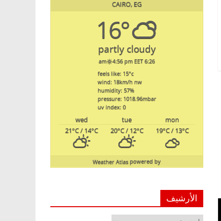
CAIRO, EG
16°
partly cloudy
4:56 pm EET
6:26 am
feels like: 15
°c
wind: 18
km/h
nw
humidity: 57
%
pressure: 1018.96
mbar
uv index: 0
wed
tue
mon
21
°C
/ 14
°C
20
°C
/ 12
°C
19
°C
/ 13
°C
Weather Atlas
powered by
الأرشيف
الأرشيف