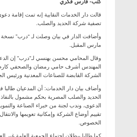
كتب- فارس فكري
قالت دار الخدمات النقابية إنه تمت إقامة دعوى 
تصفية شركة الحديد والصلب.
مارس المقبل.
وقال المحامي محسن بهنسي لـ”درب” إن الدعو
المهندس أشرف حامي رمضان والصحفي كارم يح
الشركة القابضة للصناعات المعدنية ورئيس الج
وأضاف بيان دار الخدمات: أن المدعيان طالبا
الحديد والصلب المصرية بحكم مشمول بالنفاذ
الدعوى، وندب لجنة من خبراء الصناعة والتموي
تقييم أوضاع الشركة وإمكانية تعويمها والانتقا
الخصوص.
كما طالبا ببطلان اجتماع الجمعية العامة غير ال