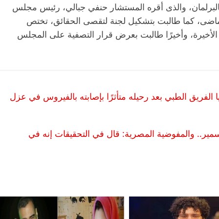
بالبرلمان، والذى أقره المستشار حنفي جبالي، رئيس مجلس
جلسة التى أقيمت فى 21 يناير الماضى، كما طالبت بتشكيل لجنة لتقصى الحقائق، تختص
لأخيرة، وأخيرًا طالبت بعرض قرار التصفية على المجلس
 ضحايا الفريق الطبي بعد رحيله متأثرًا بإصابته بالفيروس في عزل
مير.. والمفوضية المصرية: قال في التحقيقات إنه في