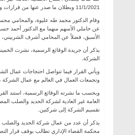
11/1/2021 وبطلان ما صدر عنها من قرارات وبصفة خاصة القرار الصادر بتصفية الشركة.
وقام الدكتور محمد طه عليوة، والمحامي محسن
عن حاملي الأسهم منهما مع الدكتور أحمد حسن ا
الأسبق، فضلاً عن المحامي أشرف الشربيني، 
يذكر أن جريدة الوقائع الرسمية، نشرت الخمي
الشركة.
مصر
ناس وناس
الرئيسية
مصر
ناس وناس
ويأتي القرار فيما تتواصل احتجاجات عمال الشر
خالق فاروق.. خبير اقتصادي
في ذكرى رحيله.. د. نور ف
وتجمعات العمال في العالم مع عمال الشركة م
كرى ميلاده وحيداً على أبواب
قانوني دافع عن قضايا الوط
للحرية (بروفايل)
وبحسب ما نشرته الوقائع الرسمية، استند القر
26 يناير، 2026
تقسيم الشركة إلى شركتين.
يذكر أن عدد من عمال شركة الحديد والصلب بالت
محكمة القضاء الإداري تطالب بوقف قرار الت