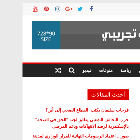
رياضة
منوعات
فيديو
أحدث المقالات
فرحات سليمان يكتب: القطاع الصحي إلى أين؟
حزب التحالف الشعبي يطلق لجنة “الحق في الصحة”
بالإسكندرية لرصد الانتهاكات ودعم المرضى
صور .. اعتماد الرسومات النهائية للقرار الوزاري لمدينة