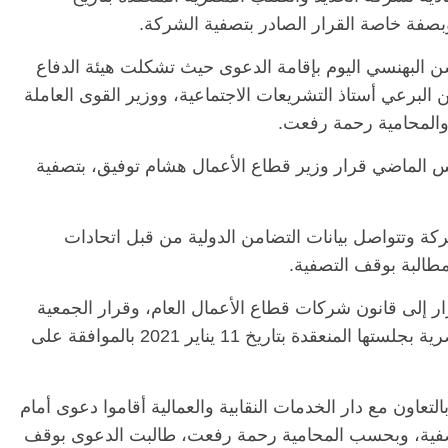
 البهنسي اليوم بإقامة الدعوى حيث تشكلت هيئة الدفاع
لبرعي أستاذ التشريعات الاجتماعية، ووزير القوى العاملة
والمحامية رحمة رفعت.
س الماضي قرار وزير قطاع الأعمال هشام توفيق، بتصفية
الرئيسية
مصر
ناس وناس
ال
مقعد شاغر على مائدة الإفطار.. يحيى
مقع
كة وتتواصل بيانات التضامن الدولية من قبل اتحادات
رحات فقيه
حسين عبدالهادي فارس مقاومة
رمض
طالبة بوقف التصفية.
ن وانحاز
الخصخصة الذي دافع عن المال العام
اقت
(بروفايل)
الحبايب
ار إلى قانون شركات قطاع الأعمال العام، وقرار الجمعية
21 فبراير، 2026
22 فب
العامة غير العادية لشركة الحديد والصلب المصرية بجلستها المنعقدة بتاريخ 11 يناير 2021 بالموافقة على
عاون مع دار الخدمات النقابية والعمالية أقاموا دعوى أمام
صفية، وبحسب المحامية رحمة رفعت، طالبت الدعوى بوقف