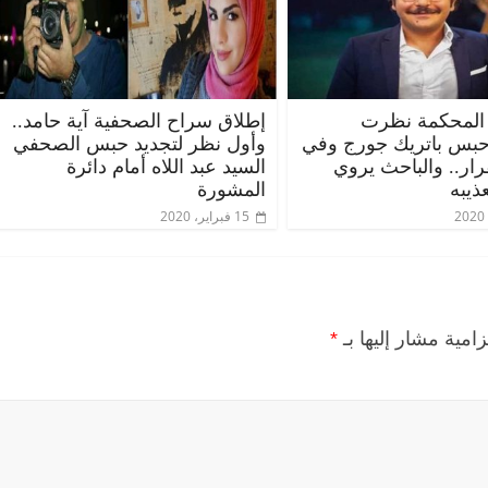
المحكمة نظرت
إطلاق سراح الصحفية آية حامد..
حبس باتريك جورج وفي
وأول نظر لتجديد حبس الصحفي
قرار.. والباحث يروي
السيد عبد اللاه أمام دائرة
ذيبه
المشورة
15 فبراير، 2020
زامية مشار إليها بـ
*