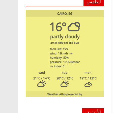
الطقس
CAIRO, EG
16°
partly cloudy
4:56 pm EET
6:26 am
feels like: 15
°c
wind: 18
km/h
nw
humidity: 57
%
pressure: 1018.96
mbar
uv index: 0
wed
tue
mon
21
°C
/ 14
°C
20
°C
/ 12
°C
19
°C
/ 13
°C
Weather Atlas
powered by
الأرشيف