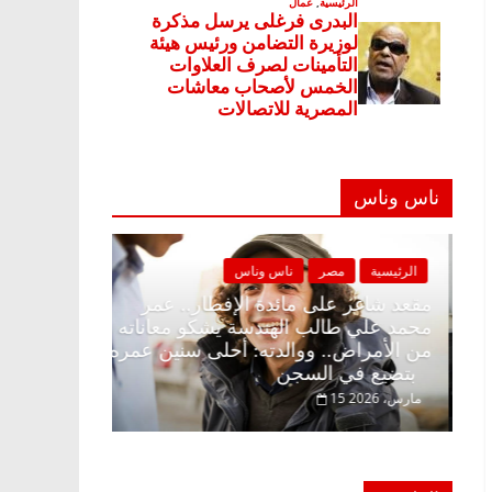
ناس وناس
الرئيسية
مصر
ناس وناس
الرئيسية
مصر
مقعد شاغر على الإفطار وبلكونة بلا زينة
مقعد شاغر على
رمضان.. د. عبدالخالق فاروق خبير
محمد علي طالب
اقتصادي في انتظار حلم الحرية ولمة
من الأمراض.. 
الحبايب
بتضيع في السجن
22 فبراير، 2026
15 مارس، 2026