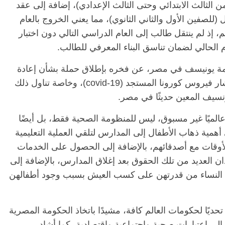
ف من الثالث الابتدائي وحتى الثالث الإعدادي)، إضافة إلى عقد
طالب من المنزل (للصفين الأول والثاني الثانوي)، مما يعني الخروج بالعام
تربوي السليم، إذ لم ينتقل طالب إلى العام الدراسي التالي دون اختبار
 الحالي لضمان تناسق البناء المعرفي للطالب.
مة يونيسف في مصر، عن فخره بإطلاق حملة بشأن إعادة
فتح المدارس واستئناف التعليم بالرغم من انتشار فيروس كورونا المستجد (covid-19)، وخاصة تناول ذلك
نسيف المعين حديثًا في مصر.
حة كوفيد-19 تشكل تحديًا عالميًا غير مسبوق، ليس للمنظومة الصحية فقط، بل أيضًا
 أهمية ذهاب الأطفال إلى المدارس لتلقي العملية التعليمية
الأوقات مع أصدقائهم، بالإضافة إلى الحصول على الخدمات
قدان العديد من تلك الحقوق بعد إغلاق المدارس، بالإضافة إلى
من النساء من قدرتهن على كسب العيش بسبب وجود أطفالهن
 تحديًا لحكومات العالم كافة، مشيدًا باتخاذ الحكومة المصرية
إلى اعتبارات صحية واجتماعية واقتصادية، كما أشاد