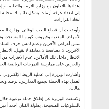
إعدادها بالتعاون مع وزارة التربية والتعليم،
إلى انعقاد غرفة أزمات بشكل دائم للاستجابة
اتخاذ القرارات.
وأوضحت أن قطاع الطب الوقائي بوزارة الصحة 
الأمراض المعدية وفيروس كورونا المستجد، وتشم
لمس أغراض الآخرين وعدم لمس حرف السلم، 
الآخرين، لا مصافحة لا معانقة لا تقبيل، الان
الانتظار داخل تلك الأماكن، عدم الاقتراب من أ
والحرص على ممارسة التمرينات الرياضية الخفي
الرئيسية
مصر
ناس وناس
الرئيسية
مصر
نا
د. عبدالخالق فاروق.. خبير اقتصادي
في ذكرى رحيله.. د
وأشارت الوزيرة إلى عملية الربط الإلكتروني بي
يحتفل بذكرى ميلاده وحيداً على أبواب
قانوني دافع عن قضا
العمل بهذه الخطة بجميع المدارس، لرصد وتحليل
السبعين (بروفايل)
للحرية (بروفايل)
طالب.
26 يناير، 2026
26 يناير، 2026
وكشفت الوزيرة عن إطلاق حملة توعوية خلال ال
بالسلوكيات الصحيحة، بطولة الفنان أحمد أمين،