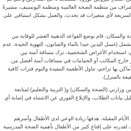
 وبإشراف من منظمة الصحة العالمية ومنظمة اليونسيف، مشيرةً
 السريعة لأي متغيرات قد تحدث، والعمل بشكل استباقي على
والسكان، قام بوضع القواعد الذهبية العشر للوقاية من
ل (غسل اليدين جيدا بالماء والصابون، التهوية الجيدة، عدم
استخدام الأغراض الشخصية، ترك مسافة آمنة بين
تظار خارج المكاتب أو الحمامات في مسافات آمنة أفضل من
ماكن بها تزاحم، تناول الأطعمة المفيدة والنوم فترات كافية
الرئيسية
مصر
ناس وناس
فة بالمنزل).
س وناس
مقعد شاغر على مائدة الإفطار.. يحيى
. نور فرحات فقيه
حسين عبدالهادي فارس مقاومة
ن وزارتي (الصحة والسكان) و( التربية والتعليم) لمتابعة
يا الوطن وانحاز
الخصخصة الذي دافع عن المال العام
 بيانات الطلاب، والإبلاغ الفوري عن الاشتباه في إصابة أي
(بروفايل)
21 فبراير، 2026
أيام المقبلة، هدفها زيادة الوعي لدى الأطفال وأسرهم
 لقدرته على إقناع كثير من الأطفال بأهمية الصحة المدرسية