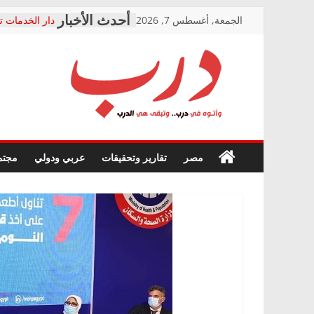
Skip
الجمعة, أغسطس 7, 2026
دار الخدمات ت
to
بعد مؤتمره الص
معاناة أصحاب
content
الشركة المنفذ
فرحات سليمان
درب
أين؟
حزب التحالف 
في الصحة” بال
وأتوه
ودعم المرضى
صور .. اعتماد 
في
مصر
تقارير وتحقيقات
عربي ودولي
مجتم
الوزاري لمدينة
درب..
إنشاء المبنى ا
وتبقى
المجلس القوم
هي
متابعة قضية ا
الدرب
قرينة البراءة 
حق أصيل