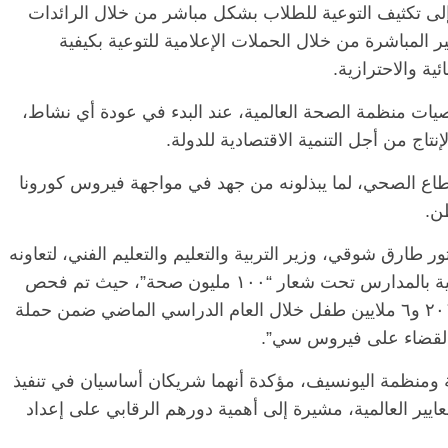
إلى تكثيف التوعية للطلاب بشكل مباشر من خلال الرائدات
 المباشرة من خلال الحملات الإعلامية للتوعية بكيفية
ية والاحترازية.
ات منظمة الصحة العالمية، عند البدء في عودة أي نشاط،
إنتاج من أجل التنمية الاقتصادية للدولة.
طاع الصحي، لما يبذلونه من جهد في مواجهة فيروس كورونا
ن.
طارق شوقي، وزير التربية والتعليم والتعليم الفني، لتعاونه
الدائم مع الوزارة، منذ انطلاق المبادرات الصحية بالمدارس تحت شعار “١٠٠ مليون صحة”، حيث تم فحص
١١ مليون طفل خلال العام الدراسي ٢٠١٨- ٢٠١٩ و٦ ملايين طفل خلال العام الدراسي الماضي ضمن حملة
“القضاء على فيروس سي”.
 ومنظمة اليونسيف، مؤكدة أنهما شريكان أساسيان في تنفيذ
ايير العالمية، مشيرة إلى أهمية دورهم الرقابي على إعداد