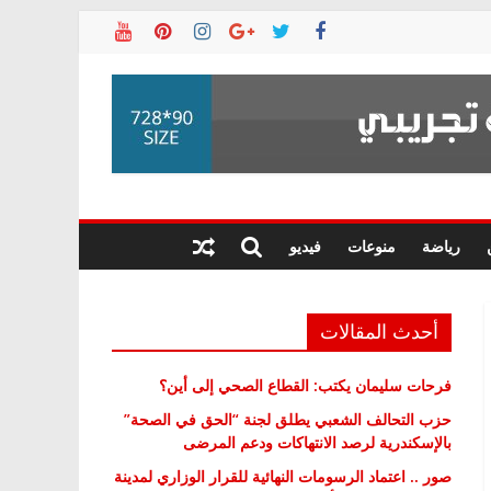
رياضة
منوعات
فيديو
أحدث المقالات
فرحات سليمان يكتب: القطاع الصحي إلى أين؟
حزب التحالف الشعبي يطلق لجنة “الحق في الصحة”
بالإسكندرية لرصد الانتهاكات ودعم المرضى
صور .. اعتماد الرسومات النهائية للقرار الوزاري لمدينة