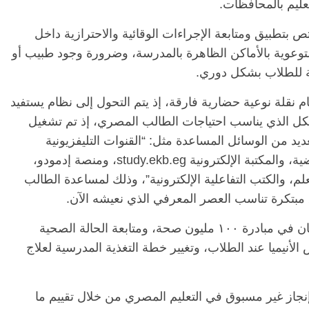
تعليم بالمحافظات.
تطبيق ومتابعة الإجراءات الوقائية والاحترازية داخل
توعوية بالأماكن الظاهرة بالمدرسة، وضرورة وجود طبيب أو
ة للطلاب بشكل دوري.
 نقلة نوعية حضارية فارقة، إذ يتم التحول إلى نظام يستفيد
شكل الذي يناسب احتياجات الطالب المصري، إذ تم تشغيل
LMS.EKB.E، مع إتاحة العديد من الوسائل المساعدة مثل: “القنوات التليفزيونية
التعليمية، منصة البث المباشر للحصص الافتراضية، والمكتبة الإلكترونية study.ekb.eg، ومنصة إدمودو،
لم، والكتب التفاعلية الإلكترونية”، وذلك لمساعدة الطالب
تكرة تناسب العصر المعرفي الذي نعيشه الآن.
وأشاد شوقي بالتعاون مع وزارة الصحة والسكان في مبادرة ١٠٠ مليون صحة، ومتابعة الحالة الصحية
لأنيميا عند الطلاب، وتغيير خطة التغذية المدرسية لعلاج
از غير مسبوق في التعليم المصري من خلال تقييم ما