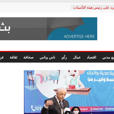
رد على رئيس هيئة التأمينات
حفي: إنكار الأزمة لا ينهي
 المعاشات.. ونطالب بكشف
ة
 يكتب: القطاع الصحي إلى
الشعبي يطلق لجنة “الحق
إسكندرية لرصد الانتهاكات
الرسومات النهائية للقرار
ع مدني
اقتصاد
عمال
رأي
ناس وناس
صحافة
ثقافة
فن
 الصحفيين.. وانتهاء أعمال
لإداري
ي لحقوق الإنسان يعلن
لدكتور محمد زهران.. ويؤكد:
وضمانات المحاكمة العادلة