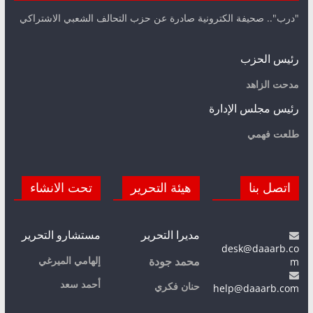
"درب".. صحيفة الكترونية صادرة عن حزب التحالف الشعبي الاشتراكي
رئيس الحزب
مدحت الزاهد
رئيس مجلس الإدارة
طلعت فهمي
اتصل بنا
هيئة التحرير
تحت الانشاء
مديرا التحرير
مستشارو التحرير
desk@daaarb.co
m
إلهامي الميرغي
محمد جودة
أحمد سعد
حنان فكري
help@daaarb.com