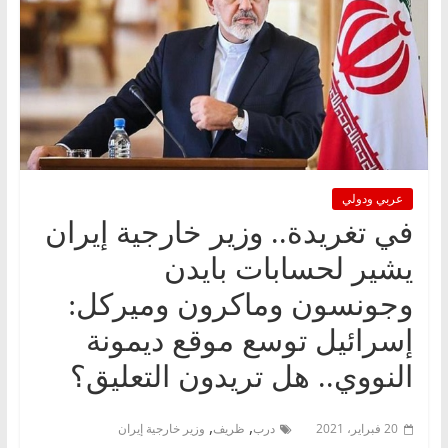
عربي ودولي
في تغريدة.. وزير خارجية إيران
يشير لحسابات بايدن
وجونسون وماكرون وميركل:
إسرائيل توسع موقع ديمونة
النووي.. هل تريدون التعليق؟
,
,
20 فبراير، 2021
درب
ظريف
وزير خارجية إيران