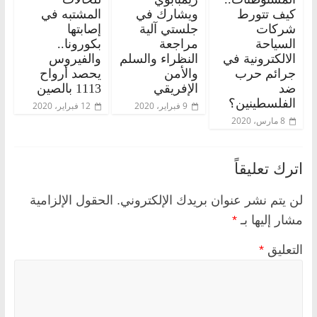
كيف تتورط
ويشارك في
المشتبه في
شركات
جلستي آلية
إصابتها
السياحة
مراجعة
بكورونا..
الالكترونية في
النظراء والسلم
والفيروس
جرائم حرب
والأمن
يحصد أرواح
ضد
الإفريقي
1113 بالصين
الفلسطينين؟
9 فبراير، 2020
12 فبراير، 2020
8 مارس، 2020
اترك تعليقاً
لن يتم نشر عنوان بريدك الإلكتروني.
الحقول الإلزامية
مشار إليها بـ
*
التعليق
*