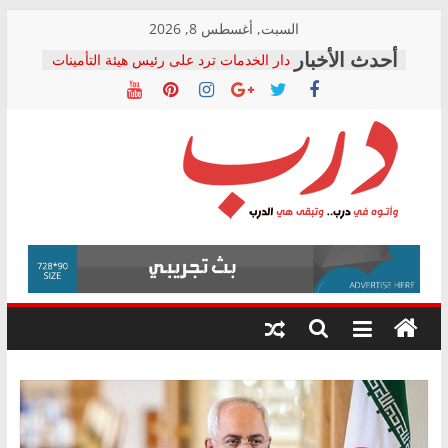
Skip
السبت, أغسطس 8, 2026
to
دار الخدمات ترد على رئيس هيئة التأمينات
content
بعد مؤتمره الصحفي: إنكار الأزمة لا ينهي
معاناة أصحاب المعاشات.. ونطالب بكشف
الشركة المنفذة
فرحات سليمان يكتب: القطاع الصحي إلى
أين؟
حزب التحالف الشعبي يطلق لجنة “الحق
درب
في الصحة” بالإسكندرية لرصد الانتهاكات
ودعم المرضى
صور .. اعتماد الرسومات النهائية للقرار
وأتوه
الوزاري لمدينة الصحفيين.. وانتهاء أعمال
في
إنشاء المبنى الإداري
درب..
المجلس القومي لحقوق الإنسان يعلن
وتبقى
متابعة قضية الدكتور محمد زهران.. ويؤكد:
هي
قرينة البراءة وضمانات المحاكمة العادلة
حق أصيل
الدرب