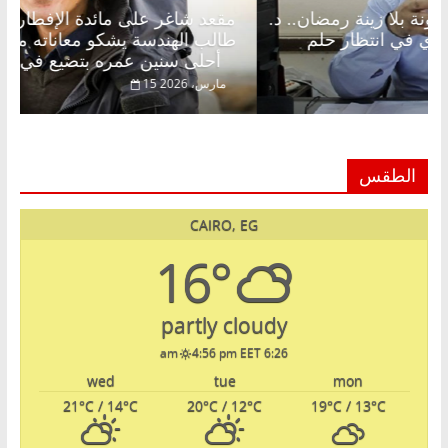
قعد شاغر على الإفطار وبلكونة بلا زينة رمضان.. د.
مقعد 
بدالخالق فاروق خبير اقتصادي في انتظار حلم
طالب ا
حرية ولمة الحبايب
أحلى سنين عمره بتضيع في السجن
22 فبراير، 2026
15 مارس، 26
الطقس
CAIRO, EG
16°
partly cloudy
4:56 pm EET
6:26 am
wed
tue
mon
21
°C
/ 14
°C
20
°C
/ 12
°C
19
°C
/ 13
°C