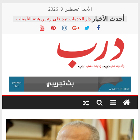
Skip
الأحد, أغسطس 9, 2026
to
دار الخدمات ترد على رئيس هيئة التأمينات
content
بعد مؤتمره الصحفي: إنكار الأزمة لا ينهي
معاناة أصحاب المعاشات.. ونطالب بكشف
الشركة المنفذة
فرحات سليمان يكتب: القطاع الصحي إلى
أين؟
حزب التحالف الشعبي يطلق لجنة “الحق
درب
في الصحة” بالإسكندرية لرصد الانتهاكات
ودعم المرضى
صور .. اعتماد الرسومات النهائية للقرار
وأتوه
الوزاري لمدينة الصحفيين.. وانتهاء أعمال
في
إنشاء المبنى الإداري
درب..
المجلس القومي لحقوق الإنسان يعلن
وتبقى
متابعة قضية الدكتور محمد زهران.. ويؤكد:
هي
قرينة البراءة وضمانات المحاكمة العادلة
حق أصيل
الدرب