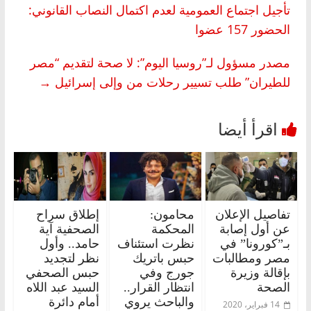
تأجيل اجتماع العمومية لعدم اكتمال النصاب القانوني:
الحضور 157 عضوا
مصدر مسؤول لـ”روسيا اليوم”: لا صحة لتقديم “مصر
للطيران” طلب تسيير رحلات من وإلى إسرائيل
→
تفاصيل الإعلان
محامون:
إطلاق سراح
عن أول إصابة
المحكمة
الصحفية آية
بـ”كورونا” في
نظرت استئناف
حامد.. وأول
مصر ومطالبات
حبس باتريك
نظر لتجديد
بإقالة وزيرة
جورج وفي
حبس الصحفي
الصحة
انتظار القرار..
السيد عبد اللاه
والباحث يروي
أمام دائرة
14 فبراير، 2020