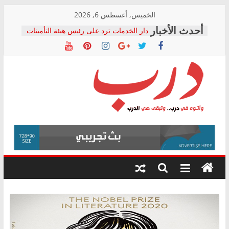
Skip
الخميس, أغسطس 6, 2026
to
دار الخدمات ترد على رئيس هيئة التأمينات
content
بعد مؤتمره الصحفي: إنكار الأزمة لا ينهي
معاناة أصحاب المعاشات.. ونطالب بكشف
الشركة المنفذة
فرحات سليمان يكتب: القطاع الصحي إلى
أين؟
حزب التحالف الشعبي يطلق لجنة “الحق
درب
في الصحة” بالإسكندرية لرصد الانتهاكات
ودعم المرضى
صور .. اعتماد الرسومات النهائية للقرار
وأتوه
الوزاري لمدينة الصحفيين.. وانتهاء أعمال
في
إنشاء المبنى الإداري
درب..
المجلس القومي لحقوق الإنسان يعلن
وتبقى
متابعة قضية الدكتور محمد زهران.. ويؤكد:
هي
قرينة البراءة وضمانات المحاكمة العادلة
حق أصيل
الدرب