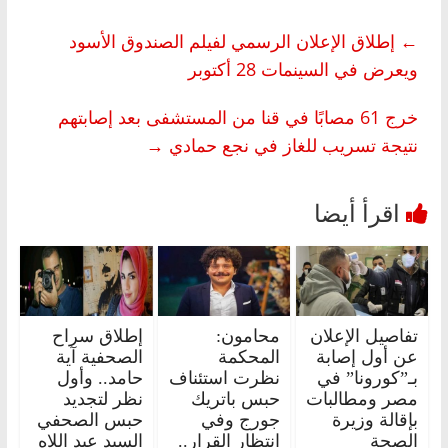
←
إطلاق الإعلان الرسمي لفيلم الصندوق الأسود
ويعرض في السينمات 28 أكتوبر
خرج 61 مصابًا في قنا من المستشفى بعد إصابتهم
نتيجة تسريب للغاز في نجع حمادي
→
تفاصيل الإعلان
محامون:
إطلاق سراح
عن أول إصابة
المحكمة
الصحفية آية
بـ”كورونا” في
نظرت استئناف
حامد.. وأول
مصر ومطالبات
حبس باتريك
نظر لتجديد
بإقالة وزيرة
جورج وفي
حبس الصحفي
الصحة
انتظار القرار..
السيد عبد اللاه