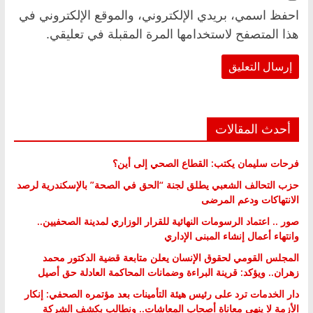
احفظ اسمي، بريدي الإلكتروني، والموقع الإلكتروني في
هذا المتصفح لاستخدامها المرة المقبلة في تعليقي.
أحدث المقالات
فرحات سليمان يكتب: القطاع الصحي إلى أين؟
حزب التحالف الشعبي يطلق لجنة “الحق في الصحة” بالإسكندرية لرصد
الانتهاكات ودعم المرضى
صور .. اعتماد الرسومات النهائية للقرار الوزاري لمدينة الصحفيين..
وانتهاء أعمال إنشاء المبنى الإداري
المجلس القومي لحقوق الإنسان يعلن متابعة قضية الدكتور محمد
زهران.. ويؤكد: قرينة البراءة وضمانات المحاكمة العادلة حق أصيل
دار الخدمات ترد على رئيس هيئة التأمينات بعد مؤتمره الصحفي: إنكار
الأزمة لا ينهي معاناة أصحاب المعاشات.. ونطالب بكشف الشركة