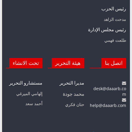
رئيس الحزب
مدحت الزاهد
رئيس مجلس الإدارة
طلعت فهمي
اتصل بنا
هيئة التحرير
تحت الانشاء
مديرا التحرير
مستشارو التحرير
desk@daaarb.co
m
إلهامي الميرغي
محمد جودة
أحمد سعد
حنان فكري
help@daaarb.com