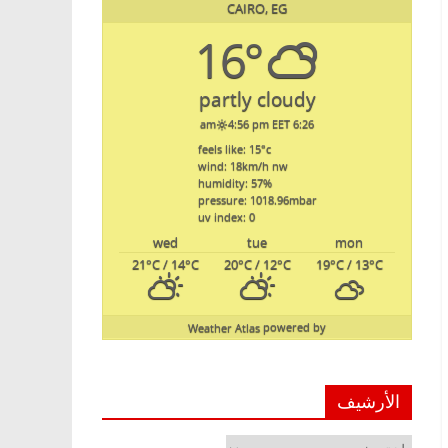
CAIRO, EG
16°
partly cloudy
4:56 pm EET
6:26 am
feels like: 15
°c
wind: 18
km/h
nw
humidity: 57
%
pressure: 1018.96
mbar
uv index: 0
wed
tue
mon
21
°C
/ 14
°C
20
°C
/ 12
°C
19
°C
/ 13
°C
Weather Atlas
powered by
الأرشيف
الأرشيف