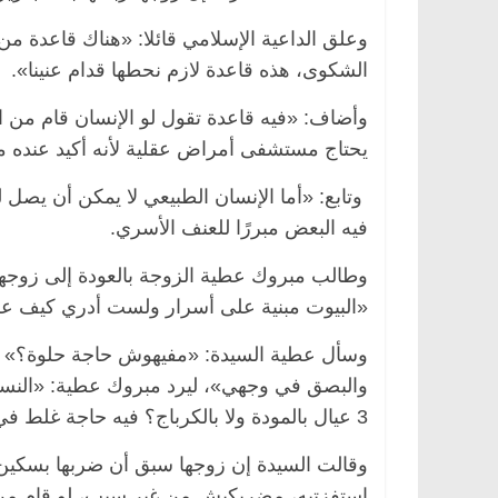
وعلق الداعية الإسلامي قائلا: «هناك قاعدة من ي
الشكوى، هذه قاعدة لازم نحطها قدام عنينا».
وأضاف: «فيه قاعدة تقول لو الإنسان قام من 
يحتاج مستشفى أمراض عقلية لأنه أكيد عنده
وتابع: «أما الإنسان الطبيعي لا يمكن أن يصل له
فيه البعض مبررًا للعنف الأسري.
وطالب مبروك عطية الزوجة بالعودة إلى زوجها 
«البيوت مبنية على أسرار ولست أدري كيف عر
وسأل عطية السيدة: «مفيهوش حاجة حلوة؟» لتر
3 عيال بالمودة ولا بالكرباج؟ فيه حاجة غلط في القصة، وطالما بيجيب أكل لعياله يبقى عنده قلب».
وقالت السيدة إن زوجها سبق أن ضربها بسكين 
استفزتيه، مضربكيش من غير سبب، لو قام من