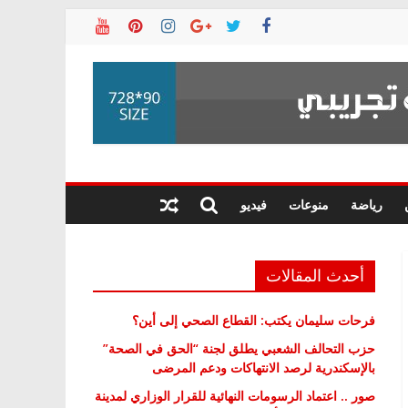
رياضة
منوعات
فيديو
أحدث المقالات
فرحات سليمان يكتب: القطاع الصحي إلى أين؟
حزب التحالف الشعبي يطلق لجنة “الحق في الصحة”
بالإسكندرية لرصد الانتهاكات ودعم المرضى
صور .. اعتماد الرسومات النهائية للقرار الوزاري لمدينة