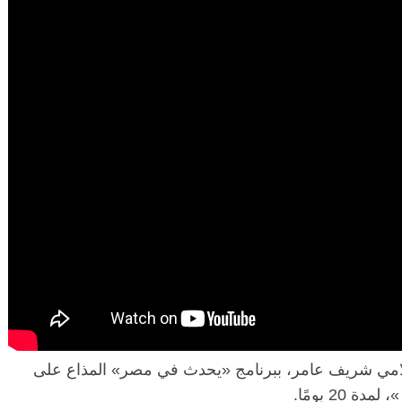
الرئيسية
مصر
ناس وناس
ناس وناس
مقعد شاغر على مائدة الإفطار.. يحي
 د. نور فرحات فقيه
حسين عبدالهادي فارس مقاومة
ضايا الوطن وانحاز
الخصخصة الذي دافع عن المال العام
(بروفايل)
21 فبراير، 2026
علامي شريف عامر، ببرنامج «يحدث في مصر» المذاع على