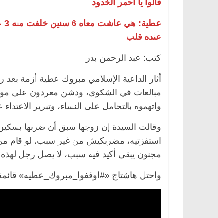
قالوا يا أحمر الخدود
عطي
عنده قلب
كتب: عبد الرحمن بدر
أثار الداعية الإسلامي مبروك عطية أزمة بعد 
مبالغات في الشكوى، ودشن مغردون على مواقع
واتهموه بالتحامل على النساء، وتبرير الاعتداء ع
وقالت السيدة إن زوجها سبق أن ضربها بسكين 
استفزتيه، مضربكيش من غير سبب، لو قام من
مجنون يبقى أكيد فيه سبب، لا يصل رجل لهذه ال
واحتل هاشتاج «#اوقفوا_مبروك_عطيه» قائمة ا