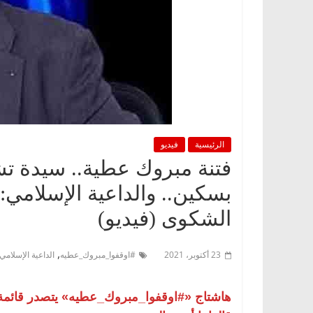
الرئيسية
فيديو
فتنة مبروك عطية.. سيدة ت
بسكين.. والداعية الإسلامي: 
الشكوى (فيديو)
,
23 أكتوبر، 2021
#اوقفوا_مبروك_عطيه
الداعية الإسلامي
هاشتاج «#اوقفوا_مبروك_عطيه» يتصدر قائمة ال