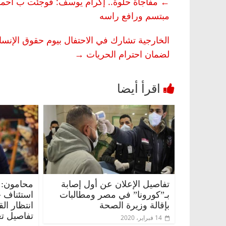
←
مفاجأة حلوة.. إكرام يوسف: فوجئت ب احمد 
مبتسم ورافع راسه
الخارجية تشارك في الاحتفال بيوم حقوق الإنسا
لضمان احترام الحريات
→
تفاصيل الإعلان عن أول إصابة
محامون: 
بـ”كورونا” في مصر ومطالبات
استئناف 
بإقالة وزيرة الصحة
انتظار ال
تفاصيل تع
14 فبراير، 2020