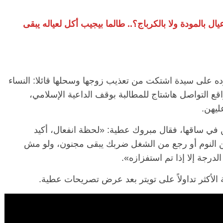
ة: هي عاشت معاه 6 سنين خلفت منه 3 عيال بالمودة ولا بالكرباج؟.. طالما بيجيب أكل لعياله يبقى
رده على سيدة اشتكت من تعذيب زوجها وسحلها قائلا: النساء
 التواصل هاشتاج للمطالبة بوقف الداعية الإسلامي،
ليهن.
في ساقها، فقال مبروك عطية: «لحظة انفعال، أكيد
 النوم أو رجع من الشغل ضربك يبقى مجنون، ولو مش
درجة إلا إذا تم استفزازه».
لأكثر تداولاً على تويتر بعد عرض تصريحات عطية.