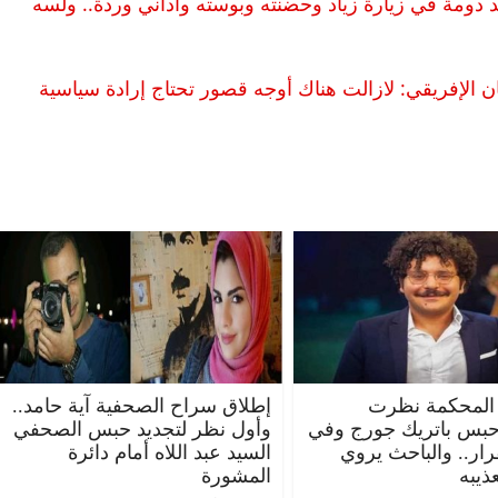
دومة في زيارة زياد وحضنته وبوسته واداني وردة.. ولسه
ن الإفريقي: لازالت هناك أوجه قصور تحتاج إرادة سياسية
المحكمة نظرت
إطلاق سراح الصحفية آية حامد..
حبس باتريك جورج وفي
وأول نظر لتجديد حبس الصحفي
قرار.. والباحث يروي
السيد عبد اللاه أمام دائرة
ذيبه
المشورة