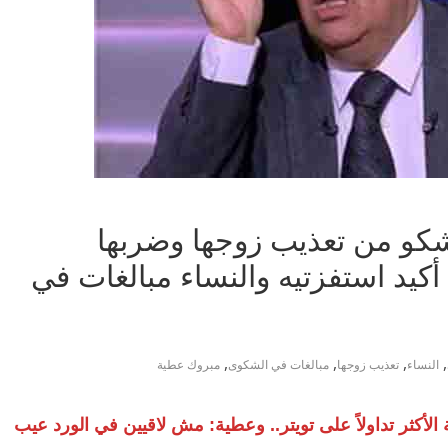
شكو من تعذيب زوجها وضربها
أكيد استفزتيه والنساء مبالغات في
,
,
,
,
النساء
تعذيب زوجها
مبالغات في الشكوى
مبروك عطية
أكثر تداولاً على تويتر.. وعطية: مش لاقيين في الورد عيب