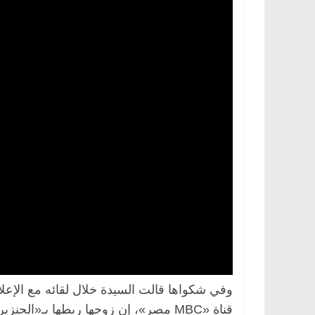
الرئيسية
مصر
ناس وناس
الرئيسية
مصر
د. عبدالخالق فاروق.. خبير اقتصادي
في ذكرى رحيله..
يحتفل بذكرى ميلاده وحيداً على أبواب
قانوني دافع عن ق
السبعين (بروفايل)
للحرية (بروفايل)
26 يناير، 2026
26 يناير، 2026
وفي شكواها قالت السيدة خلال لقائه مع الإ
قناة «MBC مصر»، إن زوجها ربطها بـ«الجنزير»، لمدة 20 يومًا.