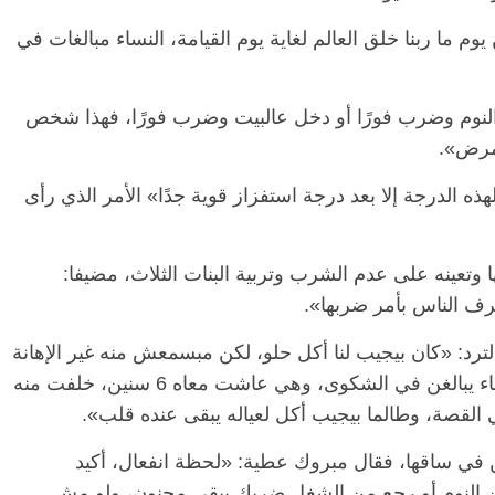
وم ما ربنا خلق العالم لغاية يوم القيامة، النساء مبالغات في
النوم وضرب فورًا أو دخل عالبيت وضرب فورًا، فهذا شخص
 مرض».
ذه الدرجة إلا بعد درجة استفزاز قوية جدًا» الأمر الذي رأى
وتعينه على عدم الشرب وتربية البنات الثلاث، مضيفا:
ف الناس بأمر ضربها».
د: «كان بيجيب لنا أكل حلو، لكن مبسمعش منه غير الإهانة
والبصق في وجهي»، ليرد مبروك عطية: «النساء يبالغن في الشكوى، وهي عاشت معاه 6 سنين، خلفت منه
في ساقها، فقال مبروك عطية: «لحظة انفعال، أكيد
 النوم أو رجع من الشغل ضربك يبقى مجنون، ولو مش