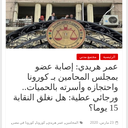
الرئيسية
مجتمع مدني
عمر هريدي: إصابة عضو
بمجلس المحامين بـ كورونا
واحتجازه وأسرته بالحميات..
ورجائي عطية: هل نغلق النقابة
15 يوما؟
,
,
,
,
23 مارس، 2020
المحامين
عمر هريدي
كورونا
كورونا في مصر