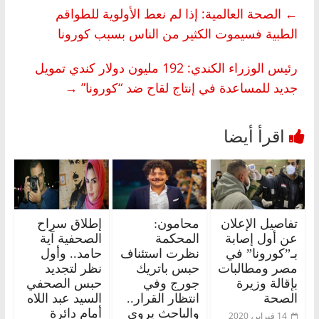
←
الصحة العالمية: إذا لم نعط الأولوية للطواقم
الطبية فسيموت الكثير من الناس بسبب كورونا
رئيس الوزراء الكندي: 192 مليون دولار كندي تمويل
جديد للمساعدة في إنتاج لقاح ضد “كورونا”
→
تفاصيل الإعلان
محامون:
إطلاق سراح
عن أول إصابة
المحكمة
الصحفية آية
بـ”كورونا” في
نظرت استئناف
حامد.. وأول
مصر ومطالبات
حبس باتريك
نظر لتجديد
بإقالة وزيرة
جورج وفي
حبس الصحفي
الصحة
انتظار القرار..
السيد عبد اللاه
والباحث يروي
أمام دائرة
14 فبراير، 2020