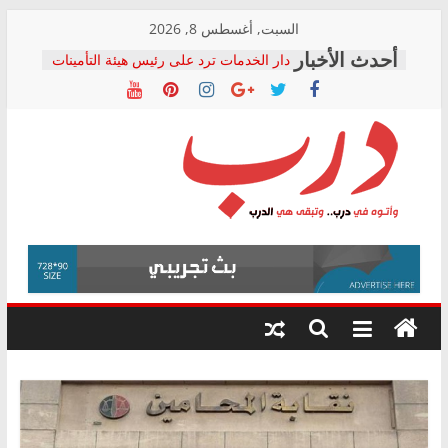
Skip
السبت, أغسطس 8, 2026
to
دار الخدمات ترد على رئيس هيئة التأمينات
content
بعد مؤتمره الصحفي: إنكار الأزمة لا ينهي
معاناة أصحاب المعاشات.. ونطالب بكشف
الشركة المنفذة
فرحات سليمان يكتب: القطاع الصحي إلى
أين؟
حزب التحالف الشعبي يطلق لجنة “الحق
درب
في الصحة” بالإسكندرية لرصد الانتهاكات
ودعم المرضى
صور .. اعتماد الرسومات النهائية للقرار
وأتوه
الوزاري لمدينة الصحفيين.. وانتهاء أعمال
في
إنشاء المبنى الإداري
درب..
المجلس القومي لحقوق الإنسان يعلن
وتبقى
متابعة قضية الدكتور محمد زهران.. ويؤكد:
هي
قرينة البراءة وضمانات المحاكمة العادلة
حق أصيل
الدرب