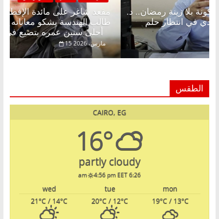
مقعد شاغر على الإفطار وبلكونة بلا زينة رمضان.. د.
مقعد 
عبدالخالق فاروق خبير اقتصادي في انتظار حلم
طالب 
الحرية ولمة الحبايب
أحلى سنين عمره بتضيع في السجن
22 فبراير، 2026
15 مارس، 
الطقس
CAIRO, EG
16°
partly cloudy
4:56 pm EET
6:26 am
wed
tue
mon
21
°C
/ 14
°C
20
°C
/ 12
°C
19
°C
/ 13
°C