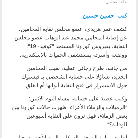
نقابة المحامين
كتب- حسين حسنين
كشف عمر هريدي، عضو مجلس نقابة المحامين،
عن إصابة المحامي محمد عبد الوهاب عضو مجلس
النقابة، بفيروس كورونا المستجد “كوفيد- 19″،
ووضعه وأسرته بمستشفى الحميات بالإسكندرية.
من جانبه، طرح رجائي عطية، نقيب المحامين
الجديد، تساؤلا على حسابه الشخصي بـ فيسبوك
حول الاستمرار في فتح النقابة أبوابها أم الغلق.
وكتب عطية على حسابه، مساء اليوم الاثنين:
“الزميلات والزملاء الأعزاء، ظهرت حالات كورونا بين
بعض الزملاء، فهل ترون غلق النقابة أسبوعين
للوقاية؟”.
أعلنت وزارة الصحة والسكان، اليوم الأحد، تسجيل