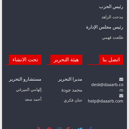
رئيس الحزب
مدحت الزاهد
رئيس مجلس الإدارة
طلعت فهمي
اتصل بنا
هيئة التحرير
تحت الانشاء
مديرا التحرير
مستشارو التحرير
desk@daaarb.co
m
إلهامي الميرغي
محمد جودة
أحمد سعد
حنان فكري
help@daaarb.com