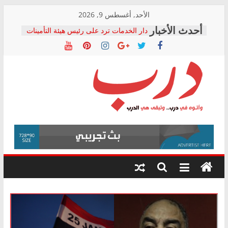
Skip
الأحد, أغسطس 9, 2026
to
دار الخدمات ترد على رئيس هيئة التأمينات
content
بعد مؤتمره الصحفي: إنكار الأزمة لا ينهي
معاناة أصحاب المعاشات.. ونطالب بكشف
الشركة المنفذة
فرحات سليمان يكتب: القطاع الصحي إلى
أين؟
حزب التحالف الشعبي يطلق لجنة “الحق
درب
في الصحة” بالإسكندرية لرصد الانتهاكات
ودعم المرضى
صور .. اعتماد الرسومات النهائية للقرار
وأتوه
الوزاري لمدينة الصحفيين.. وانتهاء أعمال
في
إنشاء المبنى الإداري
درب..
المجلس القومي لحقوق الإنسان يعلن
وتبقى
متابعة قضية الدكتور محمد زهران.. ويؤكد:
هي
قرينة البراءة وضمانات المحاكمة العادلة
حق أصيل
الدرب