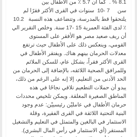
8.1 % . كما أن 5.7 ٪ من الأطفال بين
سن 7 -10 سنوات في القرى الأكثر فقرًا لم
يلتحقوا قط بالمدرسة، وتتضاعف هذه النسبة 10.2
٪ لدى الفئة العمرية 15 -17 سنة. وخلص التقرير الي
أن ريف صعيد مصر هو الأفقر على المستوى
القومي، وينعكس ذلك على الأطفال حيث ترتفع
معدلات الحرمان بينهم هناك. ويفتقر الأطفال في
القرى الأكثر فقراً، بشكل عام، للسكن الملائم
وللمرافق الصحية اللائقه، بالإضافة إلى الحرمان من
الحد الأدنى من التعليم، إلا إنه على الرغم من ذلك،
يبدو أن حملات التطعيم تلاقي نجاحًا في هذه
المناطق الصغيرة المغلقة. ويمكن تلخيص محددات
حرمان الأطفال في عامليْن رئيسييْن: عدم وجود
البنية التحتية اللائقة في القرى الفقيرة، وقلة
الاستثمار في البالغين والمتمثل في التعليم والتشغيل
المستقر (أي الاستثمار في رأس المال البشري).