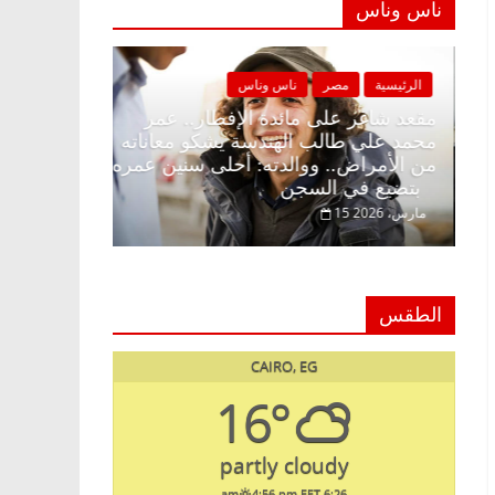
ناس وناس
الرئيسية
مصر
ناس وناس
الرئيسية
مصر
مقعد شاغر على الإفطار وبلكونة بلا زينة
مقعد شاغر على 
رمضان.. د. عبدالخالق فاروق خبير
محمد علي طالب
اقتصادي في انتظار حلم الحرية ولمة
من الأمراض.. 
الحبايب
بتضيع في السجن
22 فبراير، 2026
15 مارس، 2026
الطقس
CAIRO, EG
16°
partly cloudy
4:56 pm EET
6:26 am