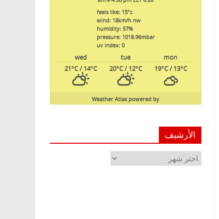
feels like: 15
°c
wind: 18
km/h
nw
humidity: 57
%
pressure: 1018.96
mbar
uv index: 0
wed
tue
mon
21
°C
/ 14
°C
20
°C
/ 12
°C
19
°C
/ 13
°C
Weather Atlas
powered by
الأرشيف
الأرشيف