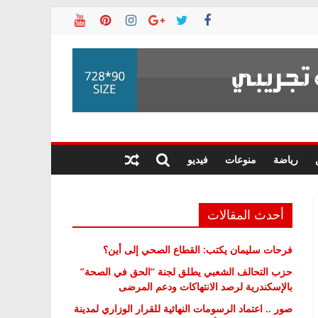
رياضة
منوعات
فيديو
أحدث المقالات
فرحات سليمان يكتب: القطاع الصحي إلى أين؟
حزب التحالف الشعبي يطلق لجنة “الحق في الصحة”
بالإسكندرية لرصد الانتهاكات ودعم المرضى
صور .. اعتماد الرسومات النهائية للقرار الوزاري لمدينة