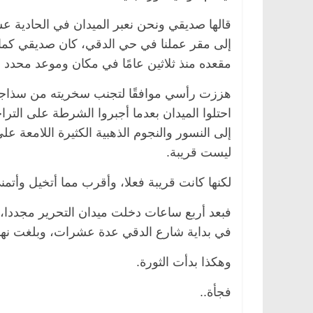
قالها صديقي ونحن نعبر الميدان في الحادية عش
إلى مقر عملنا في حي الدقي، كان صديقي كما ا
مقعده منذ ثلاثين عامًا في مكان وموعد محدد س
هززت رأسي موافقًا لتجنب سخريته من سذاجتي 
احتلوا الميدان بعدما أجبروا الشرطة على التر
إلى النسور والنجوم الذهبية الكثيرة اللامعة عل
ليست قريبة.
لكنها كانت قريبة فعلا، وأقرب مما أتخيل وأتمن
فبعد أربع ساعات دخلت ميدان التحرير مجدد
في بداية شارع الدقي عدة عشرات، وبلغت نهايت
وهكذا بدأت الثورة.
فجأة..