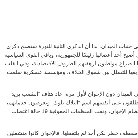
 جنبات الميدان، بدا أن الذكرى الثانية للثورة ستصبح ذكرى
ي أصبح أحد أعضائها رئيسًا للجمهورية، وباقي القوى السياسية
 الصراع مواطنون أرهقتهم الظروف الاقتصادية، وفي القلب
طريقها للتسلل بين شقوق الخلاف، ومؤسسة عسكرية سلمت
ي الميدان دون الإخوان لأول مرة، عاد هتاف “الشعب يريد
طلقون على أنفسهم اسم “البلاك بلوك” ويعرضون خدماتهم،
أو يفرضونها، كدرع وسيف للثورة في مواجهة نظام الإخوان، وثقت المنظمات الحقوقية 19 حالة اغتصاب
منعطف خطر لكن أحد لم يلتقطها، فالإخوان كانوا منشغلين