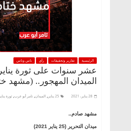
الرئيسية
تقارير وتحقيقات
رأي
ناس وناس
عشر سنوات على ثورة يناير.
الميدان المهجور.. (مشهد خت
,
,
,
28 يناير، 2021
25 يناير
الميدان
تامر أبو عرب
ثورة يناير
مشهد صادم..
ميدان التحرير (25 يناير 2021)