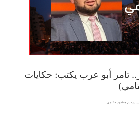
. تامر أبو عرب يكتب: حكايات
امي)
,
,
درب
مشهد ختامي