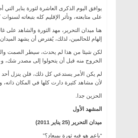
يوافق اليوم الذكرى العاشرة لثورة يناير التي
على متابعته، وتأثر الإقليم كله بتبعاته لسنوات ك
هنا ميدان التحرير، مهد الثورة والشاهد على غال
الرئيسية
مصر
ناس وناس
الرئيسية
مصر
نا
إلهام للحالمين، لذلك، يُفترض أن يشهد الميدان ت
. عبدالخالق فاروق.. خبير اقتصادي
في ذكرى رحيله.. د.
حتفل بذكرى ميلاده وحيداً على أبواب
قانوني دافع عن قضا
لكن شيئا من هذا لم يحدث، سيطر الصمت والبرود
سبعين (بروفايل)
للحرية (بروفايل)
26 يناير، 2026
26 يناير، 2026
الخروج منه قبل أن يتحولوا إلى مصدر شك، 
لم يكن الأمر يستدعي كل ذلك، فلن ينزل أحد م
لأن مشاهد كثيرة دارت كلها في المكان ذاته، و
الحزين جدا.
المشهد الأول
ميدان التحرير (25 يناير 2011)
“ياعم هو فيه ثورة بميعاد؟”