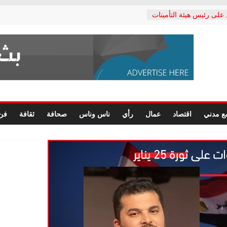
 على رئيس هيئة التأمينات
ي: إنكار الأزمة لا ينهي
لمعاشات.. ونطالب بكشف
كتب: القطاع الصحي إلى
شعبي يطلق لجنة “الحق
كندرية لرصد الانتهاكات
رسومات النهائية للقرار
ع مدني
اقتصاد
عمال
رأي
ناس وناس
صحافة
ثقافة
فن
لصحفيين.. وانتهاء أعمال
داري
لحقوق الإنسان يعلن
كتور محمد زهران.. ويؤكد:
مانات المحاكمة العادلة