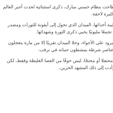
 أطاحت بنظام حسني مبارك، ذكرى استثنائية لحدث أجبر العالم
ثيرة لاحقة.
الرئيسية
مصر
ناس وناس
بية أحداثها، الميدان الذي تحول إلى أيقونة للثورات ومصدر
س وناس
مقعد شاغر على مائدة الإفطار.. يحيى
جمعًا مليونيًا يحيي ذكرى الثورة وشهدائها.
 نور فرحات فقيه
حسين عبدالهادي فارس مقاومة
يا الوطن وانحاز
الخصخصة الذي دافع عن المال العام
 على الأجواء، وخلا الميدان تقريبًا إلا من مارة يتعجلون
(بروفايل)
21 فبراير، 2026
وعناصر شرطة يمشطون جنباته في ترقب.
حتفلا أو محتجًا، ليس خوفًا من العصا الغليظة وفقط، لكن
أدت إلى ذلك المشهد الحزين..