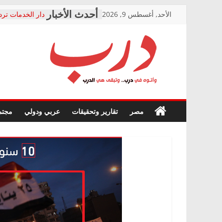
Skip
الأحد, أغسطس 9, 2026
دار الخدمات ترد
to
بعد مؤتمره الصحف
معاناة أصحاب ا
content
الشركة المنفذة
فرحات سليمان ي
درب
أين؟
حزب التحالف ال
في الصحة” بالإس
وأتوه
ودعم المرضى
صور .. اعتماد ال
في
مصر
تقارير وتحقيقات
عربي ودولي
مجتم
الوزاري لمدينة ا
درب..
إنشاء المبنى الإ
وتبقى
المجلس القومي 
هي
متابعة قضية الد
الدرب
قرينة البراءة وض
حق أصيل