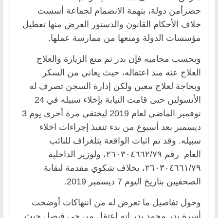
حصرأمن دولة، بتهمة الانضمام لجماعة أسست
خلاف الأحكام القانون والدستور الغرض منها تعطيل
مؤسسات الدولة ومنعها من ممارسة عملها.
وبحسب محاميه فإن بدر تم منع الزيارة والعلاج
العلاج عنه منذ اعتقاله، حيث يعاني من السكر
وبحاجة لعلاج معين ولكن إدارة السجن تصرف له
الأنسولين حتى قامت النيابة بإخلاء سبيله في 24
نوفمبر الماضي لعام 2019 ليختفي مرة أخرى يوم 3
ديسمبر بعد أسبوع من بدء تنفيذ إجراءات اخلاء
سبيله. وقد تم اثبات الواقعة بتلغراف للنائب
العام رقم ٢٦٠٣٠٤٦٦٢/٧٩، ولوزير الداخلية
٢٦٠٣٠٤٦٦١/٧٩، بخلاف شكوي مقدمة لنقابة
الصحفيين بتاريخ اليوم 7 ديسمبر 2019.
وحول تفاصيل ما تعرض له من انتهاكات أوضحت
أسرة بدر محمد بدر إنه اعتقل من حي فيصل حيث