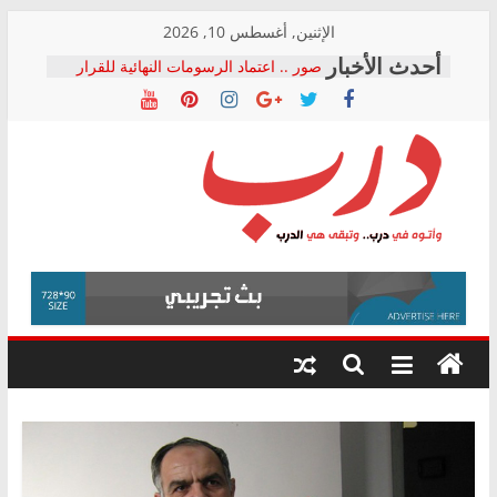
Skip
الإثنين, أغسطس 10, 2026
to
صور .. اعتماد الرسومات النهائية للقرار
content
الوزاري لمدينة الصحفيين.. وانتهاء أعمال
إنشاء المبنى الإداري
النائبة مها عبد الناصر تعلن تقدمها بقانون
حرية تداول المعلومات للبرلمان خلال
الأسبوع الأخير لدور الانعقاد
نقيب الصحفيين يخاطب الوزراء
درب
والمحافظين ويتقدم بـ 10 بلاغات للنائب
العام ضد مؤسسات تستغل المتدربين
فرحات سليمان يكتب: القطاع الصحي إلى
وأتوه
أين؟
في
حزب التحالف الشعبي يطلق لجنة “الحق
درب..
في الصحة” بالإسكندرية لرصد الانتهاكات
وتبقى
ودعم المرضى
هي
الدرب