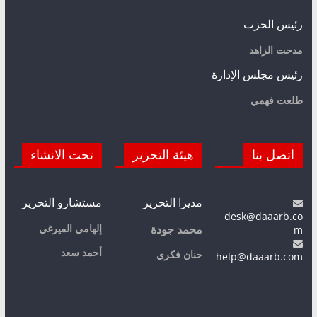
رئيس الحزب
مدحت الزاهد
رئيس مجلس الإدارة
طلعت فهمي
اتصل بنا
هيئة التحرير
تحت الانشاء
مديرا التحرير
مستشارو التحرير
desk@daaarb.co
m
إلهامي الميرغي
محمد جودة
أحمد سعد
حنان فكري
help@daaarb.com