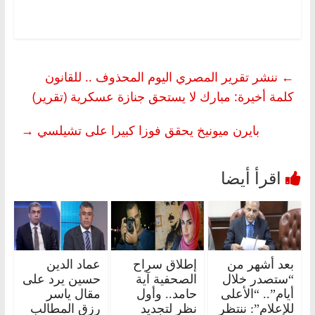
←
ننشر تقرير المصري اليوم المحذوف .. للقانون
كلمة أخيرة: مبارك لا يستحق جنازة عسكرية (تقرير)
بايرن ميونيخ يحقق فوزا كبيرا على تشيلسي
→
بعد أشهر من
إطلاق سراح
عماد الدين
“ستصدر خلال
الصحفية آية
حسين يرد على
أيام”.. “الأعلى
حامد.. وأول
مقال ياسر
للإعلام”: ننتظر
نظر لتجديد
رزق المطالب