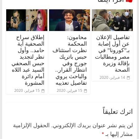
تفاصيل الإعلان
محامون:
إطلاق سراح
عن أول إصابة
المحكمة
الصحفية آية
بـ”كورونا” في
نظرت استئناف
حامد.. وأول
مصر ومطالبات
حبس باتريك
نظر لتجديد
بإقالة وزيرة
جورج وفي
حبس الصحفي
الصحة
انتظار القرار..
السيد عبد اللاه
والباحث يروي
أمام دائرة
14 فبراير، 2020
تفاصيل تعذيبه
المشورة
15 فبراير، 2020
15 فبراير، 2020
اترك تعليقاً
لن يتم نشر عنوان بريدك الإلكتروني.
الحقول الإلزامية
مشار إليها بـ
*