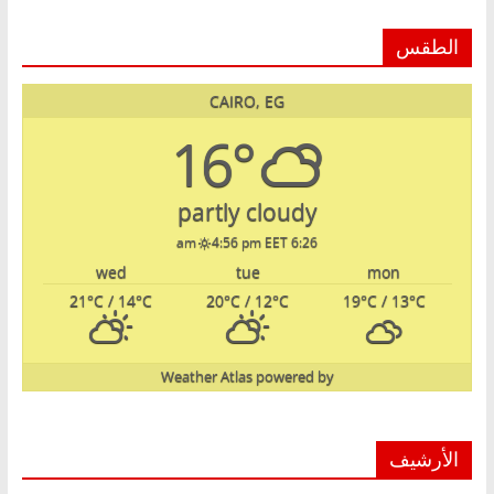
الطقس
CAIRO, EG
16°
partly cloudy
4:56 pm EET
6:26 am
wed
tue
mon
21
°C
/ 14
°C
20
°C
/ 12
°C
19
°C
/ 13
°C
Weather Atlas
powered by
الأرشيف