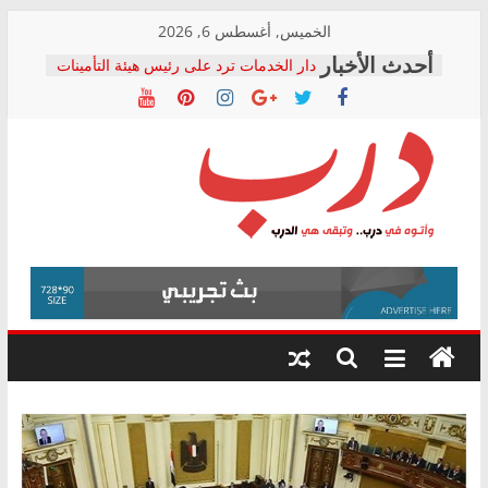
Skip
الخميس, أغسطس 6, 2026
to
دار الخدمات ترد على رئيس هيئة التأمينات
content
بعد مؤتمره الصحفي: إنكار الأزمة لا ينهي
معاناة أصحاب المعاشات.. ونطالب بكشف
الشركة المنفذة
فرحات سليمان يكتب: القطاع الصحي إلى
أين؟
حزب التحالف الشعبي يطلق لجنة “الحق
درب
في الصحة” بالإسكندرية لرصد الانتهاكات
ودعم المرضى
صور .. اعتماد الرسومات النهائية للقرار
وأتوه
الوزاري لمدينة الصحفيين.. وانتهاء أعمال
في
إنشاء المبنى الإداري
درب..
المجلس القومي لحقوق الإنسان يعلن
وتبقى
متابعة قضية الدكتور محمد زهران.. ويؤكد:
هي
قرينة البراءة وضمانات المحاكمة العادلة
حق أصيل
الدرب