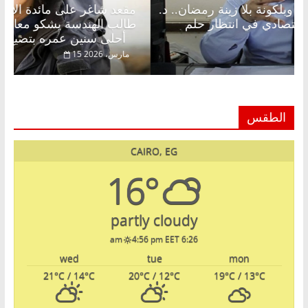
مقعد شاغر على الإفطار وبلكونة بلا زينة رمضان.. د.
مقعد
عبدالخالق فاروق خبير اقتصادي في انتظار حلم
طالب
الحرية ولمة الحبايب
أحلى سنين عمره بتضيع في السجن
22 فبراير، 2026
15 مار
الطقس
CAIRO, EG
16°
partly cloudy
4:56 pm EET
6:26 am
wed
tue
mon
21
°C
/ 14
°C
20
°C
/ 12
°C
19
°C
/ 13
°C