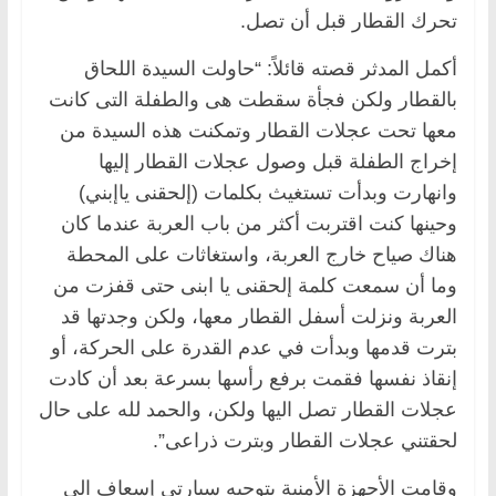
تحرك القطار قبل أن تصل.
أكمل المدثر قصته قائلاً: “حاولت السيدة اللحاق
بالقطار ولكن فجأة سقطت هى والطفلة التى كانت
معها تحت عجلات القطار وتمكنت هذه السيدة من
إخراج الطفلة قبل وصول عجلات القطار إليها
وانهارت وبدأت تستغيث بكلمات (إلحقنى ياإبني)
وحينها كنت اقتربت أكثر من باب العربة عندما كان
هناك صياح خارج العربة، واستغاثات على المحطة
وما أن سمعت كلمة إلحقنى يا ابنى حتى قفزت من
العربة ونزلت أسفل القطار معها، ولكن وجدتها قد
بترت قدمها وبدأت في عدم القدرة على الحركة، أو
إنقاذ نفسها فقمت برفع رأسها بسرعة بعد أن كادت
عجلات القطار تصل اليها ولكن، والحمد لله على حال
لحقتني عجلات القطار وبترت ذراعى”.
وقامت الأجهزة الأمنية بتوجيه سيارتي إسعاف الى