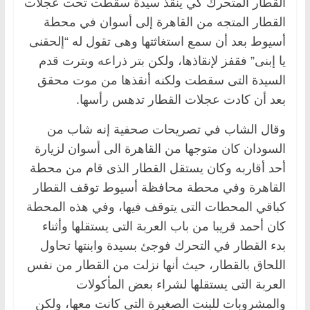
القطار المتحرك كي ينقذ سيدة سقطت تحت عجلات
القطار المتجه من القاهرة إلى أسوان في محطة
أسيوط بعد أن سمع استغاثتها وهى تقول له “إلحقنى
يا إبنى” فقفز لإنقاذها، ولكن بتر ذراعه وبترت قدم
السيدة التى سقطت ولكنه أنقذها من موت محقق
بعد أن كادت عجلات القطار تدهس رأسها.
وقال الشاب في تصريحات صحفية إنه شاب من
السودان كان متوجها من القاهرة الى أسوان لزيارة
أحد أقاربه وكان يستقل القطار الذى قام من محطة
القاهرة وفي محطة محافظة أسيوط توقف القطار
كباقي المحطات التى يتوقف فيها، وفي هذه المحطة
كان أحمد قريبا من باب العربة التى يستقلها وأثناء
بدء القطار في التحرك فوجئ بسيدة وابنتها تحاول
اللحاق بالقطار، حيث أنها نزلت من القطار من نفس
العربة التى يستقلها لشراء بعض المأكولات
والمشروبات للبنت الصغيرة التى كانت معها، ولكن