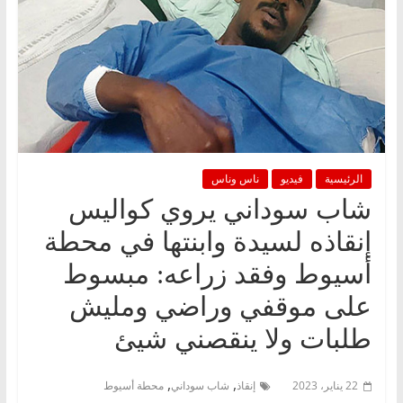
الرئيسية
فيديو
ناس وناس
شاب سوداني يروي كواليس
إنقاذه لسيدة وابنتها في محطة
أسيوط وفقد زراعه: مبسوط
على موقفي وراضي ومليش
طلبات ولا ينقصني شيئ
,
,
22 يناير، 2023
إنقاذ
شاب سوداني
محطة أسيوط