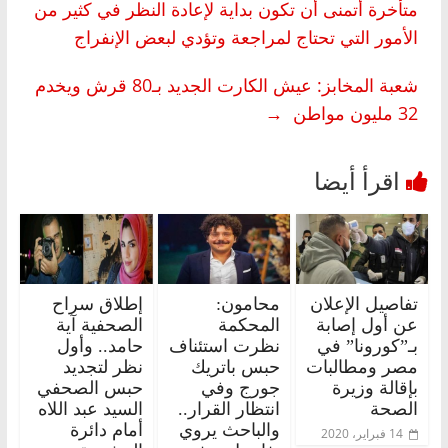
متأخرة أتمنى أن تكون بداية لإعادة النظر في كثير من
الأمور التي تحتاج لمراجعة وتؤدي لبعض الإنفراج
شعبة المخابز: عيش الكارت الجديد بـ80 قرش ويخدم
32 مليون مواطن
→
تفاصيل الإعلان
محامون:
إطلاق سراح
عن أول إصابة
المحكمة
الصحفية آية
بـ”كورونا” في
نظرت استئناف
حامد.. وأول
مصر ومطالبات
حبس باتريك
نظر لتجديد
بإقالة وزيرة
جورج وفي
حبس الصحفي
الصحة
انتظار القرار..
السيد عبد اللاه
والباحث يروي
أمام دائرة
14 فبراير، 2020