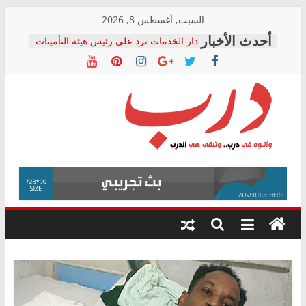
Skip
السبت, أغسطس 8, 2026
to
دار الخدمات ترد على رئيس هيئة التأمينات
content
بعد مؤتمره الصحفي: إنكار الأزمة لا ينهي
معاناة أصحاب المعاشات.. ونطالب بكشف
الشركة المنفذة
فرحات سليمان يكتب: القطاع الصحي إلى
أين؟
حزب التحالف الشعبي يطلق لجنة “الحق
درب
في الصحة” بالإسكندرية لرصد الانتهاكات
ودعم المرضى
صور .. اعتماد الرسومات النهائية للقرار
وأتوه
الوزاري لمدينة الصحفيين.. وانتهاء أعمال
في
إنشاء المبنى الإداري
درب..
المجلس القومي لحقوق الإنسان يعلن
وتبقى
متابعة قضية الدكتور محمد زهران.. ويؤكد:
هي
قرينة البراءة وضمانات المحاكمة العادلة
حق أصيل
الدرب