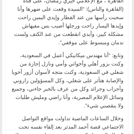
القاهرة”، مع الإعلامي خيري رمضان، على قناة
(القاهرة والناس): “السيدة وقعت على ضهرها وأنا
سحبت رأسها من عند القطار وإيدي اليمين راحت
وإيدها اليسار راحت ورجلها أصيب بس مفيهاش
مشكلة كبير، وأيدي انقطعت من عند الكتف ولست
ندمان ومبسوط على موقفي”.
وتابع: “أنا مهندس ميكانيكي أعمل في السعودية،
وكنت بزور أهلي وأخواتي وأمي ونازل إجازة من
شغلي في السعودية، وكنت متجه لأسوان أزور أخويا
والإصابة هتأثر على شغلي، وكل المسؤولين زاروني
وأحزاب وجرائد وكل من عرف بالخبر جاءني، وجميع
وسائل الإعلام المصرية، وأنا راضي ومليش طلبات
ولا ينقصني شيء”.
وخلال الساعات الماضية تداولت مواقع التواصل
الاجتماعي قصة أحمد المدثر بعد إلقاء نفسه تحت