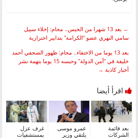
←
بعد 13 شهرا من الحبس.. محام: إخلاء سبيل
سامي النهري عضو “الكرامة” بتدابير احترازية
بعد 13 يوما من الاختفاء.. محام: ظهور الصحفي أحمد
خليفة في “أمن الدولة” وحبسه 15 يوما بتهمة نشر
أخبار كاذبة
→
بعد قائمة
عمرو موسى
غرف عزل
الشركات
يلتقي وزير
بمستشفيات