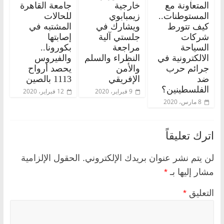
المتعاونة مع
خارجية
جامعة القاهرة
المستوطنات..
زيمبابوي
للحالات
كيف تتورط
ويشارك في
المشتبه في
شركات
جلستي آلية
إصابتها
السياحة
مراجعة
بكورونا..
الالكترونية في
النظراء والسلم
والفيروس
جرائم حرب
والأمن
يحصد أرواح
ضد
الإفريقي
1113 بالصين
الفلسطينين؟
9 فبراير، 2020
12 فبراير، 2020
8 مارس، 2020
اترك تعليقاً
لن يتم نشر عنوان بريدك الإلكتروني.
الحقول الإلزامية
مشار إليها بـ
*
التعليق
*