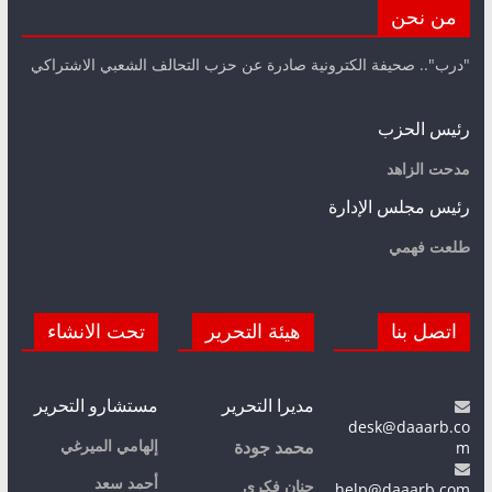
من نحن
"درب".. صحيفة الكترونية صادرة عن حزب التحالف الشعبي الاشتراكي
رئيس الحزب
مدحت الزاهد
رئيس مجلس الإدارة
طلعت فهمي
اتصل بنا
هيئة التحرير
تحت الانشاء
مديرا التحرير
مستشارو التحرير
desk@daaarb.co
m
إلهامي الميرغي
محمد جودة
أحمد سعد
حنان فكري
help@daaarb.com