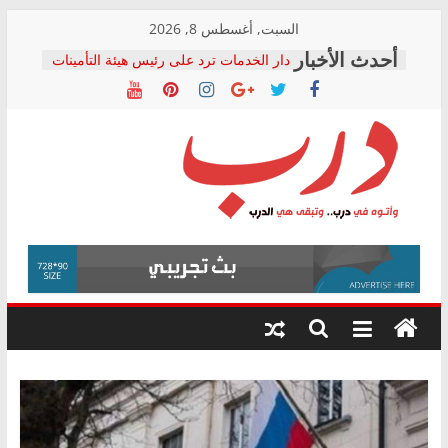
Skip
السبت, أغسطس 8, 2026
to
دار الخدمات ترد على رئيس هيئة التأمينات
content
بعد مؤتمره الصحفي: إنكار الأزمة لا ينهي
معاناة أصحاب المعاشات.. ونطالب بكشف
الشركة المنفذة
فرحات سليمان يكتب: القطاع الصحي إلى
أين؟
حزب التحالف الشعبي يطلق لجنة “الحق
درب
في الصحة” بالإسكندرية لرصد الانتهاكات
ودعم المرضى
صور .. اعتماد الرسومات النهائية للقرار
وأتوه
الوزاري لمدينة الصحفيين.. وانتهاء أعمال
في
إنشاء المبنى الإداري
درب..
المجلس القومي لحقوق الإنسان يعلن
وتبقى
متابعة قضية الدكتور محمد زهران.. ويؤكد:
هي
قرينة البراءة وضمانات المحاكمة العادلة
حق أصيل
الدرب