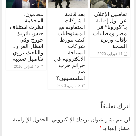
تفاصيل الإعلان
بعد قائمة
محامون:
عن أول إصابة
الشركات
المحكمة
بـ”كورونا” في
المتعاونة مع
نظرت استئناف
مصر ومطالبات
المستوطنات..
حبس باتريك
بإقالة وزيرة
كيف تتورط
جورج وفي
الصحة
شركات
انتظار القرار..
السياحة
والباحث يروي
14 فبراير، 2020
الالكترونية في
تفاصيل تعذيبه
جرائم حرب
15 فبراير، 2020
ضد
الفلسطينين؟
8 مارس، 2020
اترك تعليقاً
لن يتم نشر عنوان بريدك الإلكتروني.
الحقول الإلزامية
مشار إليها بـ
*