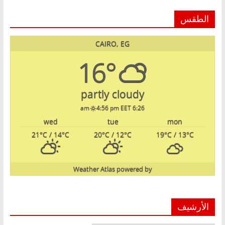
الطقس
CAIRO, EG
16°
partly cloudy
4:56 pm EET
6:26 am
wed
tue
mon
21
°C
/ 14
°C
20
°C
/ 12
°C
19
°C
/ 13
°C
Weather Atlas
powered by
الأرشيف