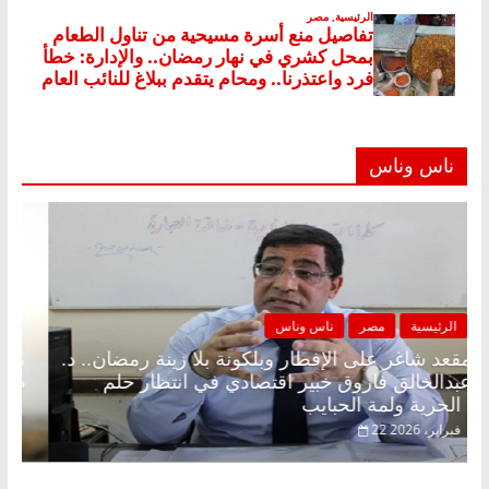
ناس وناس
الرئيسية
مصر
ناس وناس
مقعد شاغر على الإفطار وبلكونة بلا زينة رمضان.. د.
عبدالخالق فاروق خبير اقتصادي في انتظار حلم
الحرية ولمة الحبايب
22 فبراير، 2026