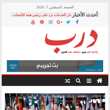
Skip
الجمعة, أغسطس 7, 2026
to
دار الخدمات ترد على رئيس هيئة التأمينات
content
بعد مؤتمره الصحفي: إنكار الأزمة لا ينهي
معاناة أصحاب المعاشات.. ونطالب بكشف
الشركة المنفذة
فرحات سليمان يكتب: القطاع الصحي إلى
أين؟
حزب التحالف الشعبي يطلق لجنة “الحق
درب
في الصحة” بالإسكندرية لرصد الانتهاكات
ودعم المرضى
صور .. اعتماد الرسومات النهائية للقرار
وأتوه
الوزاري لمدينة الصحفيين.. وانتهاء أعمال
في
إنشاء المبنى الإداري
درب..
المجلس القومي لحقوق الإنسان يعلن
وتبقى
متابعة قضية الدكتور محمد زهران.. ويؤكد:
هي
قرينة البراءة وضمانات المحاكمة العادلة
حق أصيل
الدرب