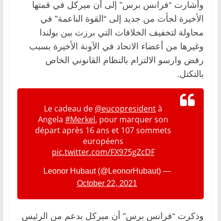
وأشارت “فرانس برس” إلى أن ميركل في قمتها
الأخيرة لجأت من جديد إلى “القوة الناعمة” في
محاولة لتخفيف الخلافات التي برزت بين بولندا
وغيرها من أعضاء الاتحاد في الآونة الأخيرة بسبب
رفض وارسو الالتزام بالنظام القانوني الخاص
بالتكتل.
Le cadeau de ⁦
@eucopresident
⁩ à
Angela
#Merkel
, pour marquer son
départ après 16 ans et 107 sommets
européens
pic.twitter.com/FX975gZcDF
— Leonor Hubaut (@LeonorHubaut)
October 22, 2021
وذكرت “فرانس برس” أن ميركل بدعم من الرئيس