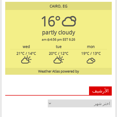
CAIRO, EG
16°
partly cloudy
4:56 pm EET
6:26 am
wed
tue
mon
21
°C
/ 14
°C
20
°C
/ 12
°C
19
°C
/ 13
°C
Weather Atlas
powered by
الأرشيف
الأرشيف