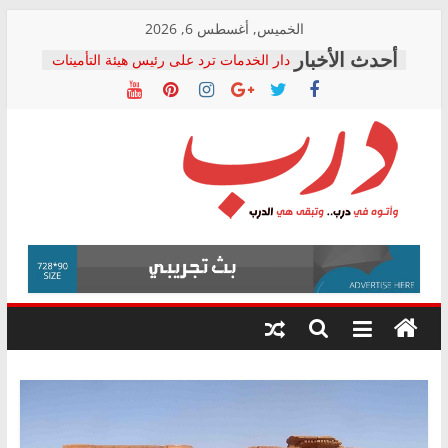
Skip
الخميس, أغسطس 6, 2026
to
دار الخدمات ترد على رئيس هيئة التأمينات
content
بعد مؤتمره الصحفي: إنكار الأزمة لا ينهي
معاناة أصحاب المعاشات.. ونطالب بكشف
الشركة المنفذة
فرحات سليمان يكتب: القطاع الصحي إلى
أين؟
حزب التحالف الشعبي يطلق لجنة “الحق
درب
في الصحة” بالإسكندرية لرصد الانتهاكات
ودعم المرضى
صور .. اعتماد الرسومات النهائية للقرار
وأتوه
الوزاري لمدينة الصحفيين.. وانتهاء أعمال
في
إنشاء المبنى الإداري
درب..
المجلس القومي لحقوق الإنسان يعلن
وتبقى
متابعة قضية الدكتور محمد زهران.. ويؤكد:
هي
قرينة البراءة وضمانات المحاكمة العادلة
حق أصيل
الدرب