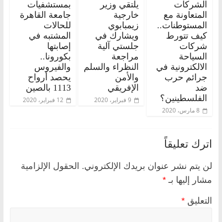
الشركات
يلتقي وزير
بمستشفيات
المتعاونة مع
خارجية
جامعة القاهرة
المستوطنات..
زيمبابوي
للحالات
كيف تتورط
ويشارك في
المشتبه في
شركات
جلستي آلية
إصابتها
السياحة
مراجعة
بكورونا..
الالكترونية في
النظراء والسلم
والفيروس
جرائم حرب
والأمن
يحصد أرواح
ضد
الإفريقي
1113 بالصين
الفلسطينين؟
9 فبراير، 2020
12 فبراير، 2020
8 مارس، 2020
اترك تعليقاً
لن يتم نشر عنوان بريدك الإلكتروني.
الحقول الإلزامية
مشار إليها بـ
*
التعليق
*