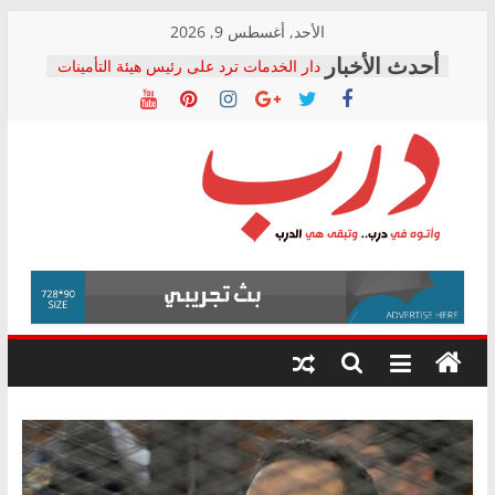
Skip
الأحد, أغسطس 9, 2026
to
دار الخدمات ترد على رئيس هيئة التأمينات
content
بعد مؤتمره الصحفي: إنكار الأزمة لا ينهي
معاناة أصحاب المعاشات.. ونطالب بكشف
الشركة المنفذة
فرحات سليمان يكتب: القطاع الصحي إلى
أين؟
حزب التحالف الشعبي يطلق لجنة “الحق
درب
في الصحة” بالإسكندرية لرصد الانتهاكات
ودعم المرضى
صور .. اعتماد الرسومات النهائية للقرار
وأتوه
الوزاري لمدينة الصحفيين.. وانتهاء أعمال
في
إنشاء المبنى الإداري
درب..
المجلس القومي لحقوق الإنسان يعلن
وتبقى
متابعة قضية الدكتور محمد زهران.. ويؤكد:
هي
قرينة البراءة وضمانات المحاكمة العادلة
حق أصيل
الدرب