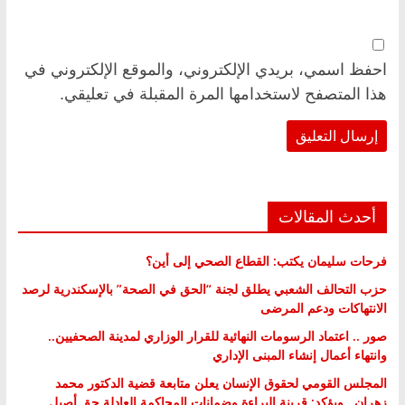
احفظ اسمي، بريدي الإلكتروني، والموقع الإلكتروني في
هذا المتصفح لاستخدامها المرة المقبلة في تعليقي.
أحدث المقالات
فرحات سليمان يكتب: القطاع الصحي إلى أين؟
حزب التحالف الشعبي يطلق لجنة “الحق في الصحة” بالإسكندرية لرصد
الانتهاكات ودعم المرضى
صور .. اعتماد الرسومات النهائية للقرار الوزاري لمدينة الصحفيين..
وانتهاء أعمال إنشاء المبنى الإداري
المجلس القومي لحقوق الإنسان يعلن متابعة قضية الدكتور محمد
زهران.. ويؤكد: قرينة البراءة وضمانات المحاكمة العادلة حق أصيل