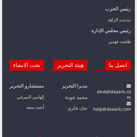
رئيس الحزب
مدحت الزاهد
رئيس مجلس الإدارة
طلعت فهمي
اتصل بنا
هيئة التحرير
تحت الانشاء
مديرا التحرير
مستشارو التحرير
desk@daaarb.co
m
إلهامي الميرغي
محمد جودة
أحمد سعد
حنان فكري
help@daaarb.com