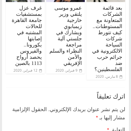
بعد قائمة
عمرو موسى
غرف عزل
الشركات
يلتقي وزير
بمستشفيات
المتعاونة مع
خارجية
جامعة القاهرة
المستوطنات..
زيمبابوي
للحالات
كيف تتورط
ويشارك في
المشتبه في
شركات
جلستي آلية
إصابتها
السياحة
مراجعة
بكورونا..
الالكترونية في
النظراء والسلم
والفيروس
جرائم حرب
والأمن
يحصد أرواح
ضد
الإفريقي
1113 بالصين
الفلسطينين؟
9 فبراير، 2020
12 فبراير، 2020
8 مارس، 2020
اترك تعليقاً
لن يتم نشر عنوان بريدك الإلكتروني.
الحقول الإلزامية
مشار إليها بـ
*
التعليق
*