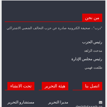
من نحن
"درب".. صحيفة الكترونية صادرة عن حزب التحالف الشعبي الاشتراكي
رئيس الحزب
مدحت الزاهد
رئيس مجلس الإدارة
طلعت فهمي
اتصل بنا
هيئة التحرير
تحت الانشاء
مديرا التحرير
مستشارو التحرير
desk@daaarb.co