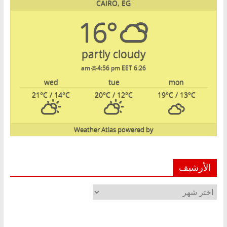
CAIRO, EG
16°
partly cloudy
4:56 pm EET
6:26 am
wed
tue
mon
21
°C
/ 14
°C
20
°C
/ 12
°C
19
°C
/ 13
°C
Weather Atlas
powered by
الأرشيف
الأرشيف