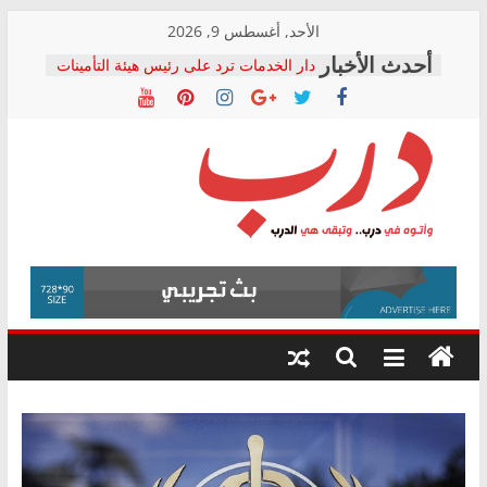
Skip
الأحد, أغسطس 9, 2026
to
دار الخدمات ترد على رئيس هيئة التأمينات
content
بعد مؤتمره الصحفي: إنكار الأزمة لا ينهي
معاناة أصحاب المعاشات.. ونطالب بكشف
الشركة المنفذة
فرحات سليمان يكتب: القطاع الصحي إلى
أين؟
حزب التحالف الشعبي يطلق لجنة “الحق
درب
في الصحة” بالإسكندرية لرصد الانتهاكات
ودعم المرضى
صور .. اعتماد الرسومات النهائية للقرار
وأتوه
الوزاري لمدينة الصحفيين.. وانتهاء أعمال
في
إنشاء المبنى الإداري
درب..
المجلس القومي لحقوق الإنسان يعلن
وتبقى
متابعة قضية الدكتور محمد زهران.. ويؤكد:
هي
قرينة البراءة وضمانات المحاكمة العادلة
حق أصيل
الدرب