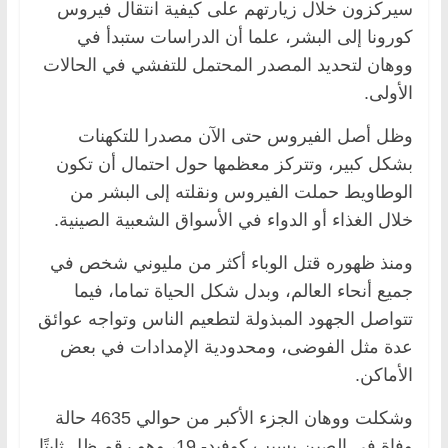
سيركزون خلال زيارتهم على كيفية انتقال فيروس
كورونا إلى البشر، علما أن الدراسات ستبدأ في
ووهان لتحديد المصدر المحتمل للتفشي في الحالات
الأولى.
وظل أصل الفيروس حتى الآن مصدرا للتكهنات
بشكل كبير، وتتركز معظمها حول احتمال أن تكون
الوطاويط حملت الفيروس ونقلته إلى البشر من
خلال الغذاء أو الدواء في الأسواق الشعبية الصينية.
ومنذ ظهوره قتل الوباء أكثر من مليوني شخص في
جميع أنحاء العالم، وبدل شكل الحياة تماما، فيما
تتواصل الجهود المبذولة لتطعيم الناس وتواجه عوائق
عدة مثل الفوضى، ومحدودية الإمدادات في بعض
الأماكن.
وشكلت ووهان الجزء الأكبر من حوالي 4635 حالة
وفاة في الصين بسبب كوفيد- 19، وهو رقم ظل ثابتًا