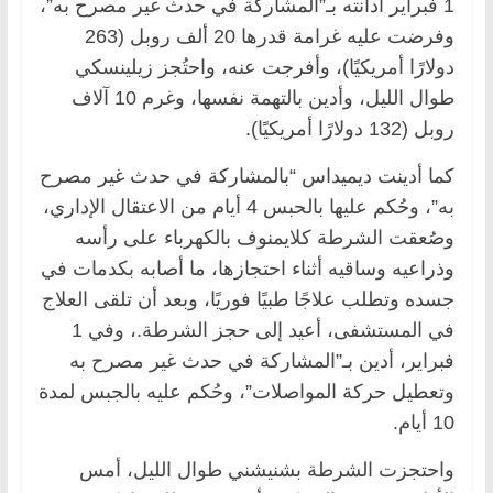
1 فبراير أدانته بـ”المشاركة في حدث غير مصرح به”،
وفرضت عليه غرامة قدرها 20 ألف روبل (263
دولارًا أمريكيًا)، وأفرجت عنه، واحتُجز زيلينسكي
طوال الليل، وأدين بالتهمة نفسها، وغرم 10 آلاف
روبل (132 دولارًا أمريكيًا).
كما أدينت ديميداس “بالمشاركة في حدث غير مصرح
به”، وحُكم عليها بالحبس 4 أيام من الاعتقال الإداري،
وصُعقت الشرطة كلايمنوف بالكهرباء على رأسه
وذراعيه وساقيه أثناء احتجازها، ما أصابه بكدمات في
جسده وتطلب علاجًا طبيًا فوريًا، وبعد أن تلقى العلاج
في المستشفى، أعيد إلى حجز الشرطة.، وفي 1
فبراير، أدين بـ”المشاركة في حدث غير مصرح به
وتعطيل حركة المواصلات”، وحُكم عليه بالجبس لمدة
10 أيام.
واحتجزت الشرطة بشنيشني طوال الليل، أمس