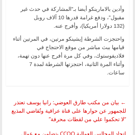
وأدين بالامارينكو أيضا بـ”المشاركة في حدث غير
مقبول”، ودفع غرامة قدرها 10 آلاف روبل
(132 دولارا أمريكيا)، وأفرج عنه.
واحتجزت الشرطة إيشينكو مرتين، في المرتين أثناء
قيامها ببث مباشر من موقع الاحتجاج في
فلاديفوستوك، وفي كل مرة أفرج عنها دون تهمة،
وأثناء المرة الثانية، احتجزتها الشرطة لمدة 7
ساعات.
←
بيان من مكتب طارق العوضي: رانيا يوسف تعتذر
للجمهور عن حوارها على قناة عراقية وتُقاضي المذيع
“لا تحكموا علي من لقطات محرفة”
اتحاد المجالس العمالية CCOO يتضامن مع عمال