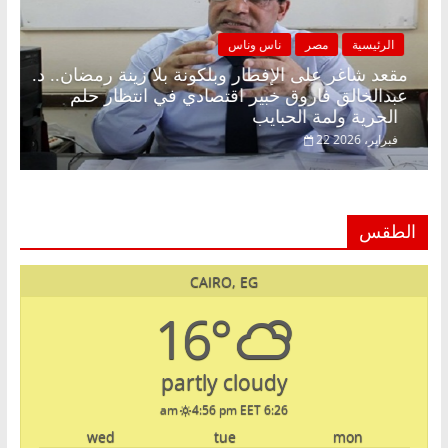
الرئيسية
مصر
ناس وناس
مقعد شاغر على الإفطار وبلكونة بلا زينة رمضان.. د.
عبدالخالق فاروق خبير اقتصادي في انتظار حلم
الحرية ولمة الحبايب
22 فبراير، 2026
الطقس
CAIRO, EG
16°
partly cloudy
4:56 pm EET
6:26 am
wed
tue
mon