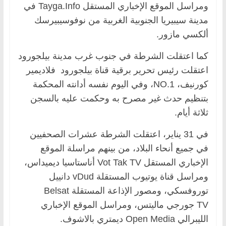
ومراسل الموقع الإخباري المستقل Tayga.Info في
مدينة سيبيريا الجنوبية الغربية من نوفوسيبيرسك
ألكسي مازور.
كما اعتقلت الشرطة في جنوب غرب مدينة بيلجورود
اعتقلت رئيس تحرير برقية قناة بيلجورود فلاديمير
كورنيف، NO.1، وفي اليوم نفسه أدانته المحكمة
بتنظيم حدث غير مصرح به وحكمت عليه بالسجن
ثلاثة أيام.
في 31 يناير، اعتقلت الشرطة عشرات الصحفيين
في جميع أنحاء البلاد، من بينهم مراسلة الموقع
الإخباري المستقل Vot Tak TV أناستاسيا ديميداس،
ومراسل قناة يوتيوب المستقلة vDud دانييل
توروفسكي، ومصور الإذاعة المستقلة Belsat
TV جورجي ماليتس، ومراسل الموقع الإخباري
الليبرالي Open Media ديمتري بالاشوف.