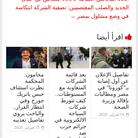
الحديد والصلب المعتصمين: تصفية الشركة انتكاسة
في وضع مشلول بمصر
→
تفاصيل الإعلان
بعد قائمة
محامون:
عن أول إصابة
الشركات
المحكمة
بـ”كورونا” في
المتعاونة مع
نظرت استئناف
مصر ومطالبات
المستوطنات..
حبس باتريك
بإقالة وزيرة
كيف تتورط
جورج وفي
الصحة
شركات
انتظار القرار..
السياحة
والباحث يروي
14 فبراير، 2020
الالكترونية في
تفاصيل تعذيبه
جرائم حرب
15 فبراير، 2020
ضد