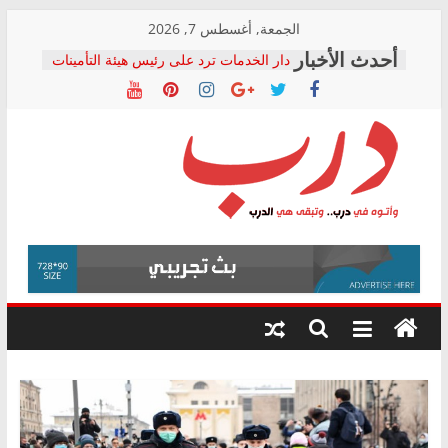
Skip
الجمعة, أغسطس 7, 2026
to
دار الخدمات ترد على رئيس هيئة التأمينات
content
بعد مؤتمره الصحفي: إنكار الأزمة لا ينهي
معاناة أصحاب المعاشات.. ونطالب بكشف
الشركة المنفذة
فرحات سليمان يكتب: القطاع الصحي إلى
أين؟
حزب التحالف الشعبي يطلق لجنة “الحق
درب
في الصحة” بالإسكندرية لرصد الانتهاكات
ودعم المرضى
صور .. اعتماد الرسومات النهائية للقرار
وأتوه
الوزاري لمدينة الصحفيين.. وانتهاء أعمال
في
إنشاء المبنى الإداري
درب..
المجلس القومي لحقوق الإنسان يعلن
وتبقى
متابعة قضية الدكتور محمد زهران.. ويؤكد:
هي
قرينة البراءة وضمانات المحاكمة العادلة
حق أصيل
الدرب