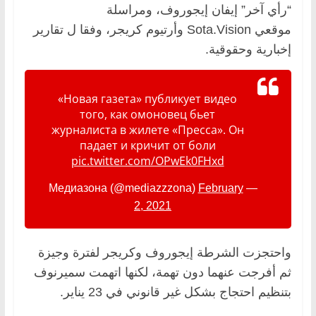
“رأي آخر” إيفان إيجوروف، ومراسلة
موقعي Sota.Vision وأرتيوم كريجر، وفقا ل تقارير
إخبارية وحقوقية.
«Новая газета» публикует видео
того, как омоновец бьет
журналиста в жилете «Пресса». Он
падает и кричит от боли
pic.twitter.com/OPwEk0FHxd
February
— Медиазона (@mediazzzona)
2, 2021
واحتجزت الشرطة إيجوروف وكريجر لفترة وجيزة
ثم أفرجت عنهما دون تهمة، لكنها اتهمت سميرنوف
بتنظيم احتجاج بشكل غير قانوني في 23 يناير.