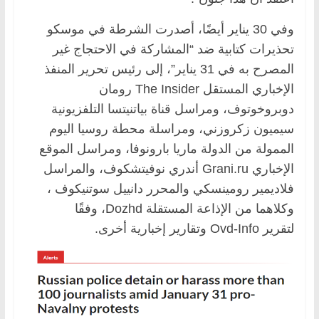
وفي 30 يناير أيضًا، أصدرت الشرطة في موسكو
تحذيرات كتابية ضد “المشاركة في الاحتجاج غير
المصرح به في 31 يناير”، إلى رئيس تحرير المنفذ
الإخباري المستقل The Insider رومان
دوبروخوتوف، ومراسل قناة بياتنيتسا التلفزيونية
سيميون زكروزني، ومراسلة محطة روسيا اليوم
الممولة من الدولة ماريا بارونوفا، ومراسل الموقع
الإخباري Grani.ru أندري نوفيتشكوف، والمراسل
فلاديمير رومينسكي والمحرر دانييل سوتنيكوف ،
وكلاهما من الإذاعة المستقلة Dozhd، وفقًا
لتقرير Ovd-Info وتقارير إخبارية أخرى.