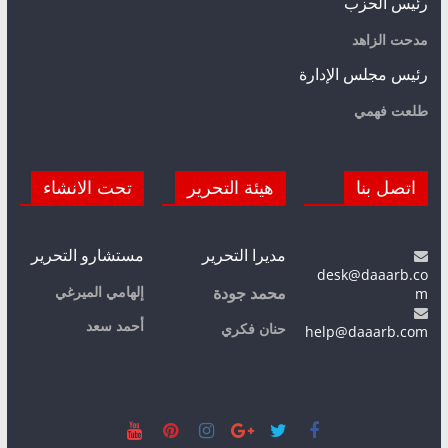
رئيس الحزب
مدحت الزاهد
رئيس مجلس الإدارة
طلعت فهمي
اتصل بنا
هيئة التحرير
تحت الانشاء
مديرا التحرير
مستشارو التحرير
desk@daaarb.co
m
إلهامي الميرغي
محمد جودة
أحمد سعد
حنان فكري
help@daaarb.com