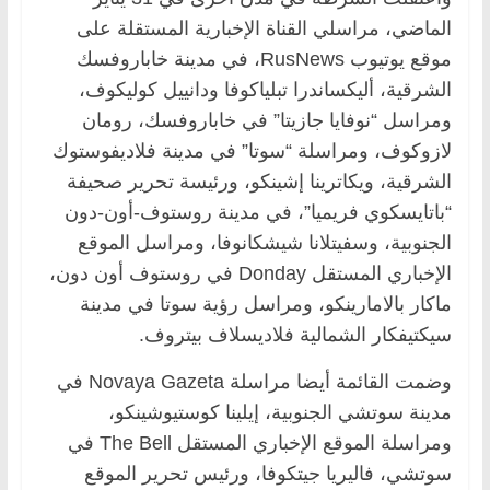
الماضي، مراسلي القناة الإخبارية المستقلة على
موقع يوتيوب RusNews، في مدينة خاباروفسك
الشرقية، أليكساندرا تبلياكوفا ودانييل كوليكوف،
ومراسل “نوفايا جازيتا” في خاباروفسك، رومان
لازوكوف، ومراسلة “سوتا” في مدينة فلاديفوستوك
الشرقية، ويكاترينا إشينكو، ورئيسة تحرير صحيفة
“باتايسكوي فريميا”، في مدينة روستوف-أون-دون
الجنوبية، وسفيتلانا شيشكانوفا، ومراسل الموقع
الإخباري المستقل Donday في روستوف أون دون،
ماكار بالامارينكو، ومراسل رؤية سوتا في مدينة
سيكتيفكار الشمالية فلاديسلاف بيتروف.
وضمت القائمة أيضا مراسلة Novaya Gazeta في
مدينة سوتشي الجنوبية، إيلينا كوستيوشينكو،
ومراسلة الموقع الإخباري المستقل The Bell في
سوتشي، فاليريا جيتكوفا، ورئيس تحرير الموقع