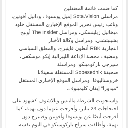
كما ضمت قائمة المعتقلين
مراسلي Sota.Vision إميل يونسوف ودانيل أفونين،
ونائب رئيس تحرير الموقع الإخباري المستقل خلود
ميخائيل زيلينسكي، ومراسل The Insider أوليج
بشينيتشني، ومراسل وكالة الأخبار
التجارية RBK أنطون فاينبرج، والمعلق السياسي
ومضيف محطة الإذاعة الليبرالية إيكو موسكفي،
سيرجي باركومينكو، ومراسلة
صحيفة Sobesednik المستقلة سفيتلانا
خروستاليوفا، ومراسل الموقع الإخباري المستقل
“ميدوزا” إيفان كليمينوف.
واستجوبت الشرطة ماليتس وبالاشوف كشهود على
احتجاجات 23 يناير، وأفرجت عنهما دون تهمة، كما
أفرجت أيضًا عن يونسوفا وأفونين وفينبرج دون
تهمة، وأطلقت سراح باركومينكو في اليوم نفسه،