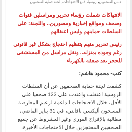
,
,
,
حبس الصحفيين
روسيا
قمع الاحتجاجات
لجنة حماية الصحفيين
الانتهاكات شملت رؤساء تحرير ومراسلين قنوات
وصحف ومواقع إخبارية ومصورين.. واللجنة: على
السلطات حمايتهم وليس اعتقالهم
رئيس تحرير متهم بتنظيم احتجاج بشكل غير قانوني
رغم وجوده بمنزله.. ونقل مراسل من المستشفى
للحجز بعد صعقه بالكهرباء
كتب- محمود هاشم:
كشفت لجنة حماية الصحفيين عن أن السلطات
الروسية اعتقلت واعتدت على 122 صحفيا على
الأقل، خلال الاحتجاجات الداعمة لزعيم المعارضة
المسجون أليكسي نافالني، في 31 يناير الماضي،
مطالبة بالإفراج الفوري وغير المشروط عن جميع
الصحفيين المحتجزين خلال الاحتجاجات الأخيرة،