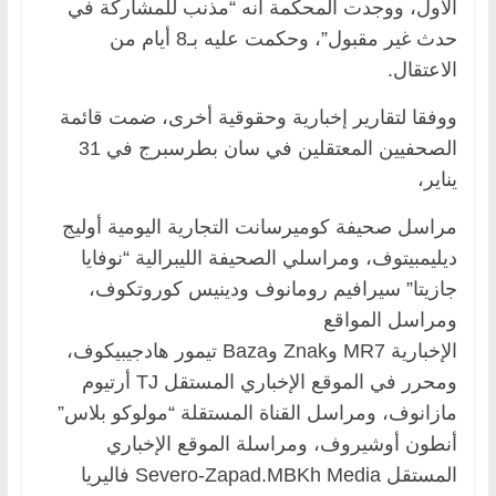
الأول، ووجدت المحكمة أنه “مذنب للمشاركة في
حدث غير مقبول”، وحكمت عليه بـ8 أيام من
الاعتقال.
ووفقا لتقارير إخبارية وحقوقية أخرى، ضمت قائمة
الصحفيين المعتقلين في سان بطرسبرج في 31
يناير،
مراسل صحيفة كوميرسانت التجارية اليومية أوليج
ديليمبيتوف، ومراسلي الصحيفة الليبرالية “نوفايا
جازيتا” سيرافيم رومانوف ودينيس كوروتكوف،
ومراسل المواقع
الإخبارية MR7 وZnak وBaza تيمور هادجيبيكوف،
ومحرر في الموقع الإخباري المستقل TJ أرتيوم
مازانوف، ومراسل القناة المستقلة “مولوكو بلاس”
أنطون أوشيروف، ومراسلة الموقع الإخباري
المستقل Severo-Zapad.MBKh Media فاليريا