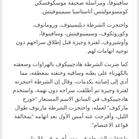
سافينوفا، ومراسلة صحيفة موسكوفسكي
كومسوموليتس أناستاسيا سيمينوفيتش.
واحتجزت الشرطة ديليمبيتوف، ورومانوف،
وكوروتكوف، وسيمينوفيتش، وسافينوفا،
وأوشيروف، لفترة وجيزة قبل إطلاق سراحهم دون
توجيه اتهامات لهم.
كما ضربت الشرطة هادجيبيكوف بالهراوات وصعقته
بالكهرباء على بطنه وساقيه وخنقته بمعطفه، مما
أدى إلى إصابته بكدمات، وقال إن الشرطة احتجزته
لفترة وجيزة ثم أطلقت سراحه دون تهمة، واستخدم
هادجيبيكوف في السابق الاسم المستعار “جورج
ماركوف” لعمله، واحتجزت الشرطة مازنوف طوال
الليل، وأفرجت عنه أمس الأول بعد اتهامه “بمخالفة
قواعد الاعتصام”.
واعتقلت الشرطة في مدن أخرى في 31 يناير