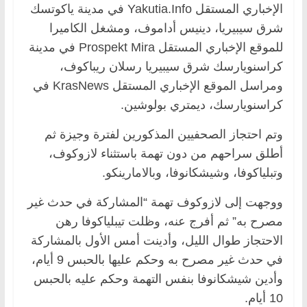
الإخباري المستقل Yakutia.Info في مدينة ياكوتسك
شرق سيبيريا، دينيس أداموف، ومشغل الكاميرا
للموقع الإخباري المستقل Prospekt Mira في مدينة
كراسنويارسك شرق سيبيريا رسلان ريباكوف،
ومراسل الموقع الإخباري المستقل KrasNews في
كراسنويارسك، ديمتري بولوشين.
وتم احتجاز الصحفيين المذكورين لفترة وجيزة ثم
أطلق سراحهم من دون تهمة باستثناء لازوكوف،
وتبلياكوفا، وشيشكانوفا، وبالامارينكو.
ووجهت إلى لازوكوف تهمة “المشاركة في حدث غير
مصرح به” ثم أفرج عنه، وظلت تيبلياكوفا رهن
الاحتجاز طوال الليل، وأدينت أمس الأول بالمشاركة
في حدث غير مصرح به وحكم عليها بالحبس 9 أيام،
وأدين شيشكانوفا بنفس التهمة وحكم عليه بالحبس
10 أيام.