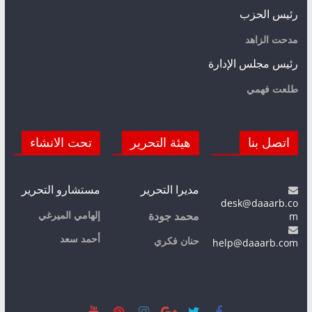
رئيس الحزب
مدحت الزاهد
رئيس مجلس الإدارة
طلعت فهمي
اتصل بنا
هيئة التحرير
تحت الانشاء
مديرا التحرير
مستشارو التحرير
desk@daaarb.co
m
إلهامي الميرغي
محمد جودة
أحمد سعد
حنان فكري
help@daaarb.com