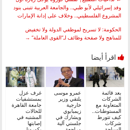
وفد إسرائيلي لأبو ظبي.. والجامعة العربية تتبنى بنود
المشروع الفلسطيني.. وخلاف على إدانة الإمارات
الحكومة: لا تسريح لموظفي الدولة ولا تخفيض
للمناهج ولا صفحة وظائف لـ”القوى العاملة”
→
بعد قائمة
عمرو موسى
غرف عزل
الشركات
يلتقي وزير
بمستشفيات
المتعاونة مع
خارجية
جامعة القاهرة
المستوطنات..
زيمبابوي
للحالات
كيف تتورط
ويشارك في
المشتبه في
شركات
جلستي آلية
إصابتها
السياحة
مراجعة
بكورونا..