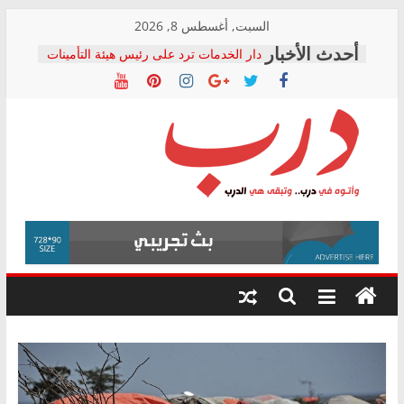
Skip
السبت, أغسطس 8, 2026
to
دار الخدمات ترد على رئيس هيئة التأمينات
content
بعد مؤتمره الصحفي: إنكار الأزمة لا ينهي
معاناة أصحاب المعاشات.. ونطالب بكشف
الشركة المنفذة
فرحات سليمان يكتب: القطاع الصحي إلى
أين؟
حزب التحالف الشعبي يطلق لجنة “الحق
درب
في الصحة” بالإسكندرية لرصد الانتهاكات
ودعم المرضى
صور .. اعتماد الرسومات النهائية للقرار
وأتوه
الوزاري لمدينة الصحفيين.. وانتهاء أعمال
في
إنشاء المبنى الإداري
درب..
المجلس القومي لحقوق الإنسان يعلن
وتبقى
متابعة قضية الدكتور محمد زهران.. ويؤكد:
هي
قرينة البراءة وضمانات المحاكمة العادلة
حق أصيل
الدرب