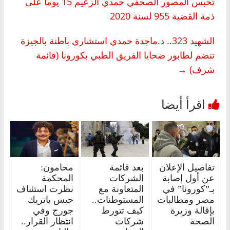
تحبس المصور الصحفي حمدي الزعيم 15 يوما على
ذمة القضية 955 لسنة 2020
الشهيد 323.. د.ماجدة حمدي استشاري باطنة بالجيزة
تنضم لطابور ضحايا الفريق الطبي بكورونا (قائمة
شرف)
→
تفاصيل الإعلان
بعد قائمة
محامون:
عن أول إصابة
الشركات
المحكمة
بـ”كورونا” في
المتعاونة مع
نظرت استئناف
مصر ومطالبات
المستوطنات..
حبس باتريك
بإقالة وزيرة
كيف تتورط
جورج وفي
الصحة
شركات
انتظار القرار..