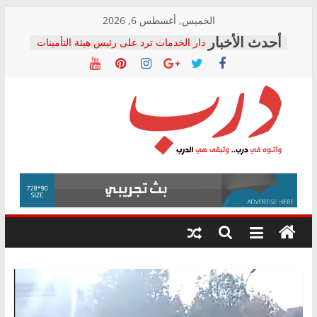
Skip
الخميس, أغسطس 6, 2026
to
المجلس القومي لحقوق الإنسان يعلن
متابعة قضية الدكتور محمد زهران.. ويؤكد:
content
قرينة البراءة وضمانات المحاكمة العادلة
حق أصيل
دار الخدمات ترد على رئيس هيئة التأمينات
بعد مؤتمره الصحفي: إنكار الأزمة لا ينهي
معاناة أصحاب المعاشات.. ونطالب بكشف
درب
الشركة المنفذة
فرحات سليمان يكتب: القطاع الصحي إلى
أين؟
وأتوه
حزب التحالف الشعبي يطلق لجنة “الحق
في
في الصحة” بالإسكندرية لرصد الانتهاكات
ودعم المرضى
درب..
صور .. اعتماد الرسومات النهائية للقرار
وتبقى
الوزاري لمدينة الصحفيين.. وانتهاء أعمال
هي
إنشاء المبنى الإداري
الدرب