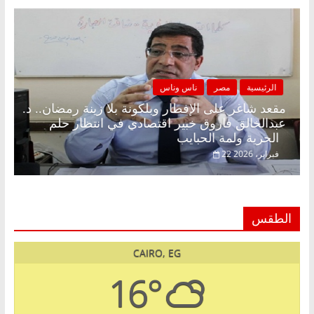
الرئيسية
مصر
ناس وناس
مقعد شاغر على الإفطار وبلكونة بلا زينة رمضان.. د.
عبدالخالق فاروق خبير اقتصادي في انتظار حلم
الحرية ولمة الحبايب
22 فبراير، 2026
الطقس
CAIRO, EG
16°