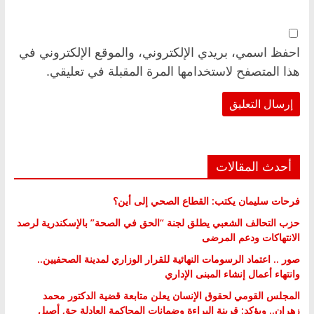
احفظ اسمي، بريدي الإلكتروني، والموقع الإلكتروني في
هذا المتصفح لاستخدامها المرة المقبلة في تعليقي.
أحدث المقالات
فرحات سليمان يكتب: القطاع الصحي إلى أين؟
حزب التحالف الشعبي يطلق لجنة “الحق في الصحة” بالإسكندرية لرصد
الانتهاكات ودعم المرضى
صور .. اعتماد الرسومات النهائية للقرار الوزاري لمدينة الصحفيين..
وانتهاء أعمال إنشاء المبنى الإداري
المجلس القومي لحقوق الإنسان يعلن متابعة قضية الدكتور محمد
زهران.. ويؤكد: قرينة البراءة وضمانات المحاكمة العادلة حق أصيل