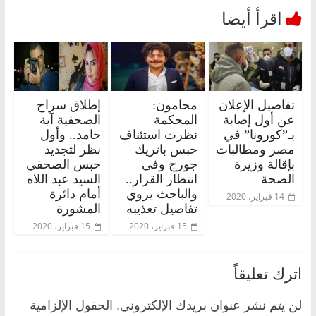
تفاصيل الإعلان
محامون:
إطلاق سراح
عن أول إصابة
المحكمة
الصحفية آية
بـ”كورونا” في
نظرت استئناف
حامد.. وأول
مصر ومطالبات
حبس باتريك
نظر لتجديد
بإقالة وزيرة
جورج وفي
حبس الصحفي
الصحة
انتظار القرار..
السيد عبد اللاه
والباحث يروي
أمام دائرة
14 فبراير، 2020
تفاصيل تعذيبه
المشورة
15 فبراير، 2020
15 فبراير، 2020
اترك تعليقاً
لن يتم نشر عنوان بريدك الإلكتروني.
الحقول الإلزامية