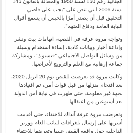
الجنائية رقم 150 لسنة 1950 والمعدلة بالقانون 145
لسنة 2006 التي تنص على “يجب على قاضي
التحقيق قبل أن يصدر أمرًا بالحبس أن يسمع أقوال
النيابة العامة ودفاع المتهم”.
وتواجه مروة عرفة في القضية، اتهامات ببث ونشر
وإذاعة أخبار وبيانات كاذبة، إساءة استخدام وسيلة
من وسائل التواصل الاجتماعي “فيسبوك”، ومشاركة
جماعة إرهابية مع العلم والترويج لأغراضها.
وكانت مروة قد تعرضت للقبض يوم 20 ابريل 2020،
بعد اقتحام منزلها من قبل قوات أمن، تم اقتيادها
لجهة غير معلومة، حتى ظهرت في نيابة أمن الدولة
بعد أسبوعين من اعتقالها.
وتعرضت مروة عرفة آنذاك للاختفاء، حتى أقدمت
أسرتها على إرسال تلغرافات للنائب العام ووزير
الداخلية حول واقعة القبض عليها وتعرضها للاختفاء