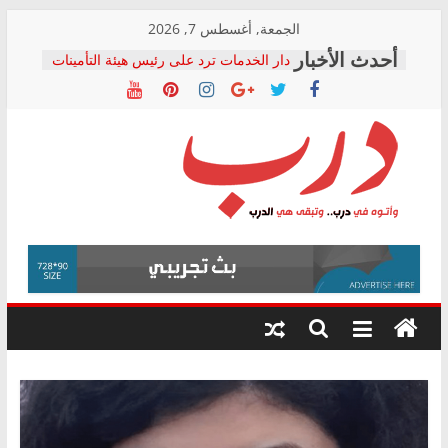
Skip
الجمعة, أغسطس 7, 2026
to
دار الخدمات ترد على رئيس هيئة التأمينات
content
بعد مؤتمره الصحفي: إنكار الأزمة لا ينهي
معاناة أصحاب المعاشات.. ونطالب بكشف
الشركة المنفذة
فرحات سليمان يكتب: القطاع الصحي إلى
أين؟
حزب التحالف الشعبي يطلق لجنة “الحق
درب
في الصحة” بالإسكندرية لرصد الانتهاكات
ودعم المرضى
صور .. اعتماد الرسومات النهائية للقرار
وأتوه
الوزاري لمدينة الصحفيين.. وانتهاء أعمال
في
إنشاء المبنى الإداري
درب..
المجلس القومي لحقوق الإنسان يعلن
وتبقى
متابعة قضية الدكتور محمد زهران.. ويؤكد:
هي
قرينة البراءة وضمانات المحاكمة العادلة
حق أصيل
الدرب