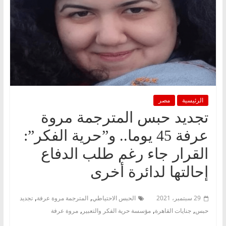
الرئيسية
مصر
تجديد حبس المترجمة مروة
عرفة 45 يوما.. و”حرية الفكر”:
القرار جاء رغم طلب الدفاع
إحالتها لدائرة أخرى
,
,
29 سبتمبر، 2021
الحبس الاحتياطي
المترجمة مروة عرفة
تجديد
,
,
,
حبس
جنايات القاهرة
مؤسسة حرية الفكر والتعبير
مروة عرفة