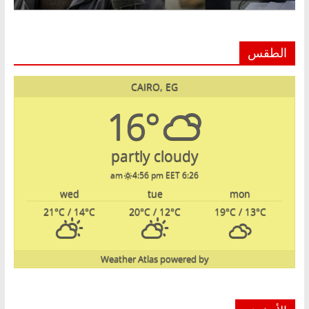
الطقس
CAIRO, EG
16°
partly cloudy
4:56 pm EET
6:26 am
wed
tue
mon
21
°C
/ 14
°C
20
°C
/ 12
°C
19
°C
/ 13
°C
Weather Atlas
powered by