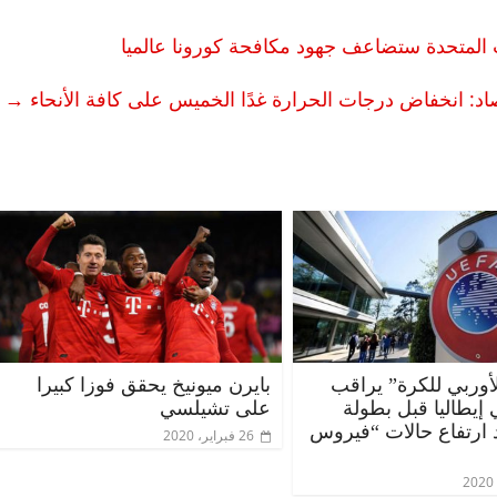
اد: انخفاض درجات الحرارة غدًا الخميس على كافة الأنحاء
→
الأوربي للكرة” يراقب
بايرن ميونيخ يحقق فوزا كبيرا
إيطاليا قبل بطولة
على تشيلسي
د ارتفاع حالات “فيروس
26 فبراير، 2020