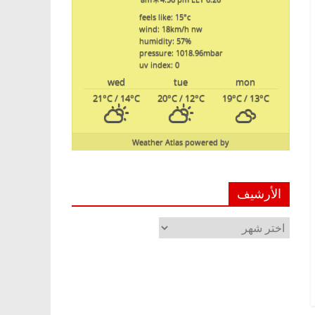
feels like: 15
°c
wind: 18
km/h
nw
humidity: 57
%
pressure: 1018.96
mbar
uv index: 0
wed
tue
mon
21
°C
/ 14
°C
20
°C
/ 12
°C
19
°C
/ 13
°C
Weather Atlas
powered by
الأرشيف
الأرشيف