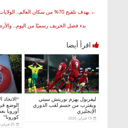
←
بهدف تلقيح 70% من سكان العالم.. الولايات المتحدة ستضاعف جهود مكافحة كورونا عالميا
بدء فصل الخريف رسميًا من اليوم.. والأرص
ليفربول يهزم نوريتش سيتي
“الاتحاد 
ويقترب من حسم لقب الدوري
الوضع في 
الإنجليزي
أوروبا بع
كورونا”
15 فبراير، 2020
25 فبراير، 2020