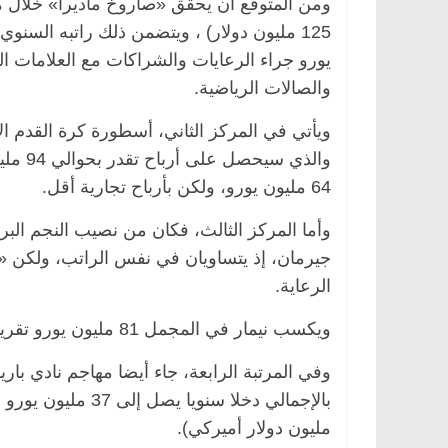
يورو جراء الرعايات والشراكات مع العلامات ا
والصالات الرياضية.
ناس وناس
الرئيسية
مصر
ناس وناس
فاروق.. خبير اقتصادي
في ذكرى رحيله.. د. نور فرحات 
ويأتي في المركز الثاني، أسطورة كرة القدم ا
يلاده وحيداً على أبواب
قانوني دافع عن قضايا الوطن وان
للحرية (بروفايل)
64 مليون يورو، ولكن بأرباح تجارية أقل.
26 يناير، 2026
وأما المركز الثالث، فكان من نصيب النجم ال
جيرمان، إذ يتساويان في نفس الراتب، ولكن «ا
الرعاية.
ويكسب نيمار في المجمل 81 مليون يورو تقريبا أي ما يعادل 95 مليون دولار أميركي.
وفي المرتبة الرابعة، جاء أيضا مهاجم نادي با
مليون دولار أميركي).