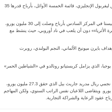
ويكمل نجمنا المصري محمد صلاح، لاعب فريق ليفربول الإنجليزي، قائمة الخمسة الأوائل، بأرباح قدرها 35
فيما حل لاعب خط الوسط الإسباني أندريس أنيستا في المركز السادس بأرباح وصلت إلى 30 مليون يورو،
شرة الأثرياء» دون أن يلعب في ناد أوروبي، حيث ينشط مع
ف بايرن ميونيخ الألماني، النجم البولندي، روبرت
وجبا، الذي يزامل كريستيانو رونالدو في «الشياطين الحمر»
وأما المركزين التاسع والعاشر فكانا من نصيب نجمي ريال مدريد جاريث بيل الذي حقق 27.3 مليون يورو،
رد بمجمل أرباح وصلت 24.7 مليون يورو. ويتقاضى اللاعبان نفس الراتب السنوي، ولكن المهاجم
باح عقود الرعاية والشراكة التجارية.