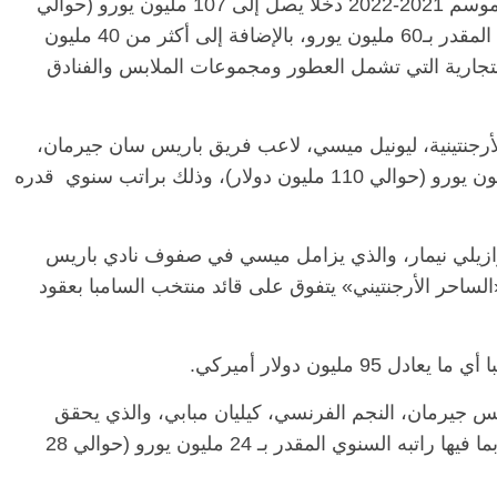
ومن المتوقع أن يحقق «صاروخ ماديرا» خلال موسم 2021-2022 دخلا يصل إلى 107 مليون يورو (حوالي
125 مليون دولار) ، ويتضمن ذلك راتبه السنوي المقدر بـ60 مليون يورو، بالإضافة إلى أكثر من 40 مليون
لتجارية التي تشمل العطور ومجموعات الملابس والفنادق
الرئيسية
مصر
ناس وناس
الرئيسية
مقعد شاغر على مائدة الإفطار.. يحيى
مقعد شاغر
فقيه
حسين عبدالهادي فارس مقاومة
رمضان.. 
لأرجنتينية، ليونيل ميسي، لاعب فريق باريس سان جيرمان،
حاز
الخصخصة الذي دافع عن المال العام
اقتصادي 
والذي سيحصل على أرباح تقدر بحوالي 94 مليون يورو (حوالي 110 مليون دولار)، وذلك براتب سنوي قدره
(بروفايل)
الحبايب
21 فبراير، 2026
22 فبراير، 2026
برازيلي نيمار، والذي يزامل ميسي في صفوف نادي باريس
لساحر الأرجنتيني» يتفوق على قائد منتخب السامبا بعقود
ريس جيرمان، النجم الفرنسي، كيليان مبابي، والذي يحقق
بالإجمالي دخلا سنويا يصل إلى 37 مليون يورو بما فيها راتبه السنوي المقدر بـ 24 مليون يورو (حوالي 28