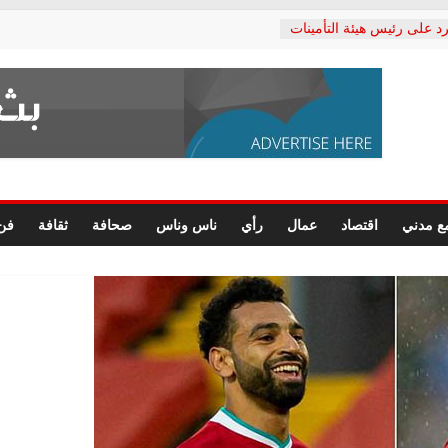
د على رئيس هيئة التأمينات
حفي: إنكار الأزمة لا ينهي
 المعاشات.. ونطالب بكشف
ة
 يكتب: القطاع الصحي إلى
الشعبي يطلق لجنة “الحق
إسكندرية لرصد الانتهاكات
الرسومات النهائية للقرار
ع مدني
اقتصاد
عمال
رأي
ناس وناس
صحافة
ثقافة
فن
 الصحفيين.. وانتهاء أعمال
لإداري
 لحقوق الإنسان يعلن
دكتور محمد زهران.. ويؤكد:
وضمانات المحاكمة العادلة