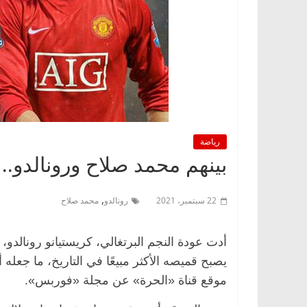
رياضة
بينهم محمد صلاح ورونالدو.. أعلى 5 لاعبين جنيا للأر
,
22 سبتمبر، 2021
رونالدو
محمد صلاح
أدت عودة النجم البرتغالي، كريستيانو رونالدو،
يصبح قميصه الأكثر مبيعًا في التاريخ، ما جعله
موقع قناة «الحرة» عن مجلة «فوربس».