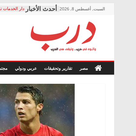
Skip
السبت, أغسطس 8, 2026
دار الخدمات تر
to
بعد مؤتمره الص
معاناة أصحاب
content
الشركة المنفذ
فرحات سليمان
درب
أين؟
حزب التحالف 
في الصحة” بال
وأتوه
ودعم المرضى
صور .. اعتماد 
في
مصر
تقارير وتحقيقات
عربي ودولي
مجتم
الوزاري لمدينة
درب..
إنشاء المبنى ا
وتبقى
المجلس القومي
هي
متابعة قضية ال
الدرب
قرينة البراءة 
حق أصيل