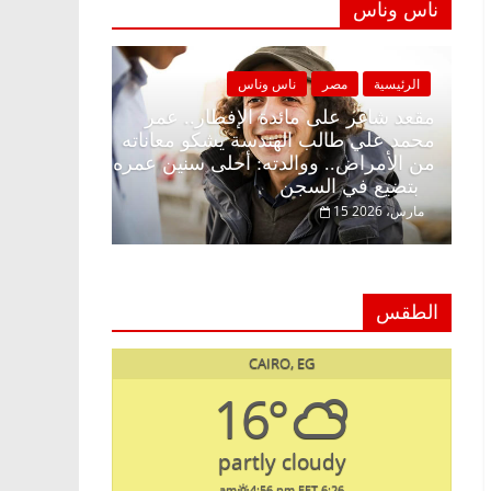
ناس وناس
مصر
ناس وناس
الرئيسية
مصر
ناس وناس
 على الإفطار وبلكونة بلا زينة
مقعد شاغر على مائدة الإفط
د. عبدالخالق فاروق خبير
محمد علي طالب الهندسة يش
في انتظار حلم الحرية ولمة
من الأمراض.. ووالدته: أحل
بتضيع في السجن
15 مارس، 2026
الطقس
CAIRO, EG
16°
partly cloudy
4:56 pm EET
6:26 am