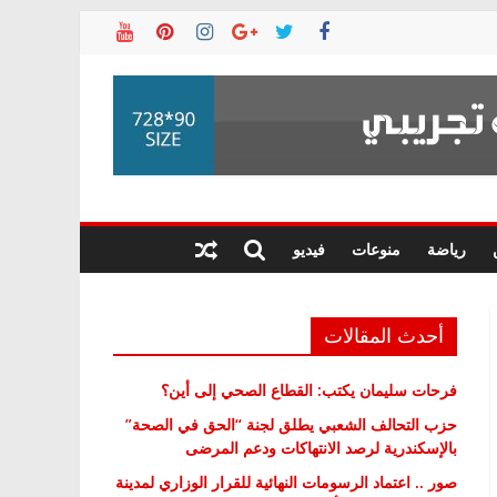
رياضة
منوعات
فيديو
أحدث المقالات
فرحات سليمان يكتب: القطاع الصحي إلى أين؟
حزب التحالف الشعبي يطلق لجنة “الحق في الصحة”
بالإسكندرية لرصد الانتهاكات ودعم المرضى
صور .. اعتماد الرسومات النهائية للقرار الوزاري لمدينة