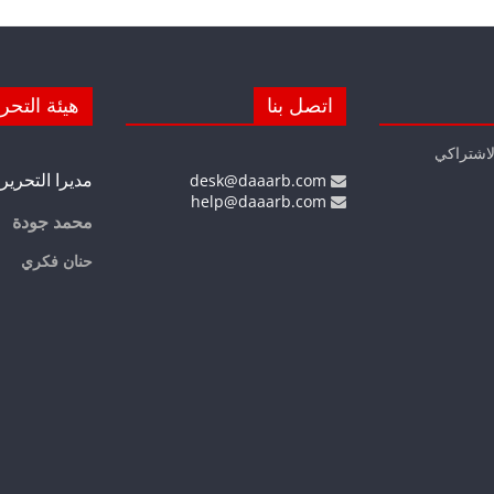
اتصل بنا
هيئة التحر
لاشتراكي
مديرا التحرير
desk@daaarb.com
help@daaarb.com
محمد جودة
حنان فكري