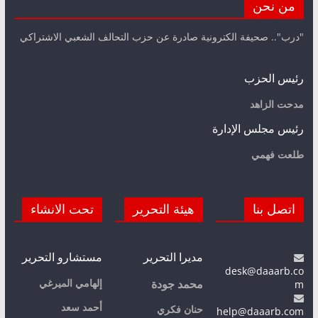
من نحن
"درب".. صحيفة الكترونية صادرة عن حزب التحالف الشعبي الاشتراكي
رئيس الحزب
مدحت الزاهد
رئيس مجلس الإدارة
طلعت فهمي
اتصل بنا
هيئة التحرير
تحت الانشاء
مديرا التحرير
مستشارو التحرير
desk@daaarb.co
m
إلهامي الميرغي
محمد جودة
أحمد سعد
حنان فكري
help@daaarb.com