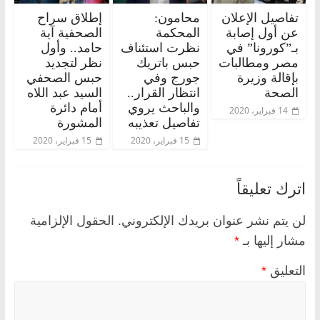
تفاصيل الإعلان
محامون:
إطلاق سراح
عن أول إصابة
المحكمة
الصحفية آية
بـ”كورونا” في
نظرت استئناف
حامد.. وأول
مصر ومطالبات
حبس باتريك
نظر لتجديد
بإقالة وزيرة
جورج وفي
حبس الصحفي
الصحة
انتظار القرار..
السيد عبد اللاه
والباحث يروي
أمام دائرة
14 فبراير، 2020
تفاصيل تعذيبه
المشورة
15 فبراير، 2020
15 فبراير، 2020
اترك تعليقاً
لن يتم نشر عنوان بريدك الإلكتروني.
الحقول الإلزامية
مشار إليها بـ
*
التعليق
*