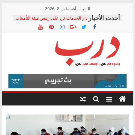
Skip
السبت, أغسطس 8, 2026
to
دار الخدمات ترد على رئيس هيئة التأمينات
content
بعد مؤتمره الصحفي: إنكار الأزمة لا ينهي
معاناة أصحاب المعاشات.. ونطالب بكشف
الشركة المنفذة
فرحات سليمان يكتب: القطاع الصحي إلى
أين؟
حزب التحالف الشعبي يطلق لجنة “الحق
درب
في الصحة” بالإسكندرية لرصد الانتهاكات
ودعم المرضى
صور .. اعتماد الرسومات النهائية للقرار
وأتوه
الوزاري لمدينة الصحفيين.. وانتهاء أعمال
في
إنشاء المبنى الإداري
درب..
المجلس القومي لحقوق الإنسان يعلن
وتبقى
متابعة قضية الدكتور محمد زهران.. ويؤكد:
هي
قرينة البراءة وضمانات المحاكمة العادلة
حق أصيل
الدرب