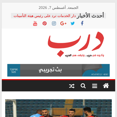
Skip
الجمعة, أغسطس 7, 2026
to
دار الخدمات ترد على رئيس هيئة التأمينات
content
بعد مؤتمره الصحفي: إنكار الأزمة لا ينهي
معاناة أصحاب المعاشات.. ونطالب بكشف
الشركة المنفذة
فرحات سليمان يكتب: القطاع الصحي إلى
أين؟
حزب التحالف الشعبي يطلق لجنة “الحق
درب
في الصحة” بالإسكندرية لرصد الانتهاكات
ودعم المرضى
صور .. اعتماد الرسومات النهائية للقرار
وأتوه
الوزاري لمدينة الصحفيين.. وانتهاء أعمال
في
إنشاء المبنى الإداري
درب..
المجلس القومي لحقوق الإنسان يعلن
وتبقى
متابعة قضية الدكتور محمد زهران.. ويؤكد:
هي
قرينة البراءة وضمانات المحاكمة العادلة
حق أصيل
الدرب