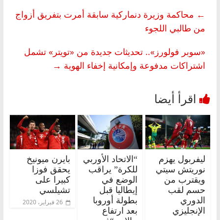
←
محاكمة وزيرة دنماركية سابقة أمرت بتفريق أزواج
من طالبي اللجوء
«سوبر فولورز».. تحديثات جديدة من «تويتر» تشمل
اشتراكات مدفوعة وإمكانية إخفاء الهوية
→
ليفربول يهزم
“الاتحاد الأوربي
بايرن ميونيخ
نوريتش سيتي
للكرة” يراقب
يحقق فوزا
ويقترب من
الوضع في
كبيرا على
حسم لقب
إيطاليا قبل
تشيلسي
الدوري
بطولة أوروبا
26 فبراير، 2020
الإنجليزي
بعد ارتفاع