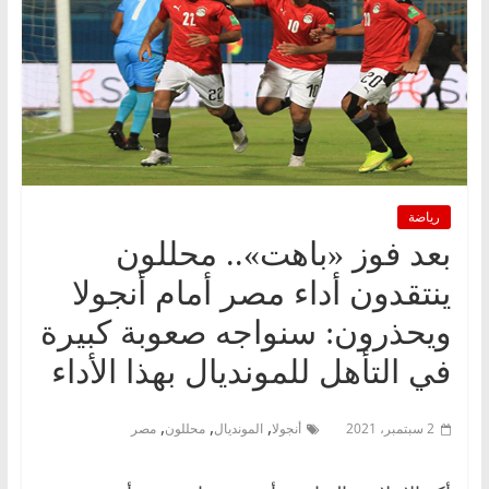
رياضة
بعد فوز «باهت».. محللون
ينتقدون أداء مصر أمام أنجولا
ويحذرون: سنواجه صعوبة كبيرة
في التأهل للمونديال بهذا الأداء
,
,
,
2 سبتمبر، 2021
أنجولا
المونديال
محللون
مصر