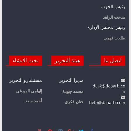
رئيس الحزب
مدحت الزاهد
رئيس مجلس الإدارة
طلعت فهمي
اتصل بنا
هيئة التحرير
تحت الانشاء
مديرا التحرير
مستشارو التحرير
desk@daaarb.co
m
إلهامي الميرغي
محمد جودة
أحمد سعد
حنان فكري
help@daaarb.com