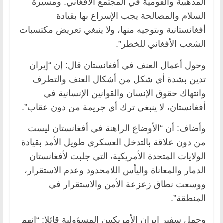
المذهبیة والقومیة في المجتمع الأفغاني. ومسیرة
السلام والمصالحة یجب الإسراع بها بقیادة
أفغانستانية وبتوجیه منها، ولا ینبغي تعریض مكتسبات
الشعب الأفغاني للخطر”.
وحول أعمال العنف في أفغانستان قال: إن “إیران
تدین بشدة أي شكل من أشكال العنف والتطرف
وانتهاك حقوق الإنسان والقوانین الإنسانیة في
أفغانستان، لا ینبغي ترك أي جریمة من دون عقاب”.
وأضاف: أن “الأوضاع الراهنة في أفغانستان لیست
من دون علاقة بالتدخل العسكري طویل الأمد بقیادة
الولایات المتحدة الأمريكیة، التي جلبت لأفغانستان
الدمار والمعاناة والیأس اللامحدود وعدم الاستقرار،
ووسعت نطاق زعزعة الأمن والاستقرار في
المنطقة”.
وحمل سفیر إیران الأمريكیین المسؤولية قائلا: “إنهم