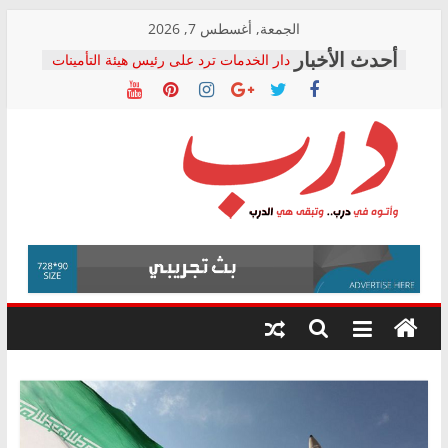
Skip
الجمعة, أغسطس 7, 2026
to
دار الخدمات ترد على رئيس هيئة التأمينات
content
بعد مؤتمره الصحفي: إنكار الأزمة لا ينهي
معاناة أصحاب المعاشات.. ونطالب بكشف
الشركة المنفذة
فرحات سليمان يكتب: القطاع الصحي إلى
أين؟
حزب التحالف الشعبي يطلق لجنة “الحق
درب
في الصحة” بالإسكندرية لرصد الانتهاكات
ودعم المرضى
صور .. اعتماد الرسومات النهائية للقرار
وأتوه
الوزاري لمدينة الصحفيين.. وانتهاء أعمال
في
إنشاء المبنى الإداري
درب..
المجلس القومي لحقوق الإنسان يعلن
وتبقى
متابعة قضية الدكتور محمد زهران.. ويؤكد:
هي
قرينة البراءة وضمانات المحاكمة العادلة
حق أصيل
الدرب