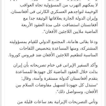
لا یمكنهم التهرب من المسؤولیة تجاه العواقب
الوخیمة لتواجدهم العسکري الكارثی فی أفغانستان.
وإیران الدولة الجارة بعلاقاتها الوثیقة جدا مع
أفغانستان استضافت علی مدة العقود الأربعة
الماضیة ملایین اللاجئین الأفغان”.
ودعا بقائی هامانة، المجتمع الدولي للقیام بمسؤولیته
المشترکة، ومنها المساعدة بتخصیص اللقاحات
المناسبة لتطعیم اللاجئین الأفغان ضد فیروس کورونا.
وأکد السفیر الإیرانی في ختام تصریحاته بأن إیران
بذلت خلال العقود الماضیة کل جهودها للمساعدة
بتقدم أفغانستان کدولة مستقرة وآمنة، وقال:
“سنبذل کل جهودنا لتسهیل مفاوضات السلام بین
الأفغان، وسنواصل ذلك”.
وتأتي التصريحات الإيرانية بعد ساعات قليلة من