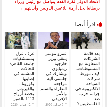
الاتحاد الدولي لكرة القدم يتواصل مع رئيس وزراء
بريطانيا لحل أزمة اللاعبين الدوليين وأنديتهم
→
بعد قائمة
عمرو موسى
غرف عزل
الشركات
يلتقي وزير
بمستشفيات
المتعاونة مع
خارجية
جامعة القاهرة
المستوطنات..
زيمبابوي
للحالات
كيف تتورط
ويشارك في
المشتبه في
شركات
جلستي آلية
إصابتها
السياحة
مراجعة
بكورونا..
الالكترونية في
النظراء والسلم
والفيروس
جرائم حرب
والأمن
يحصد أرواح
ضد
الإفريقي
1113 بالصين
الفلسطينين؟
9 فبراير، 2020
12 فبراير، 2020