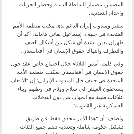
المضمار، مضمار السلطة الدينية وحصار الحريات
وإعدام التعددية.
سفیر ومندوب إیران الدائم لدی مکتب منظمة الأمم
المتحدة فی جنیف، إسماعیل بقائي هامانة، أكد أن
طهران تدین بشدة أي شکل من أشكال العنف
والتطرف وانتهاك حقوق الإنسان في أفغانستان.
وفي کلمته أمس الثلاثاء خلال اجتماع خاص عقد حول
حقوق الإنسان في أفغانستان بمكتب منظمة الأمم
المتحدة في جنیف قال المندوب الإيراني: إن “الأفغان
یستحقون العیش في سلام ووئام في وطنهم وبناء
علاقات طیبة مع الجوار، من دون التدخلات
العسکریة غیر القانونیة”.
وأضاف: أن “هذا الأمر یتحقق فقط عن طریق
تشكیل حكومة شاملة وتعددیة تضم جمیع الفئات