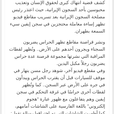
كشف قضية انتهاك كبرى لحقوق الإنسان وتعذيب
محبوسين بأحد السجون الإيرانية، حيث اعتذر رئيس
مصلحة السجون الإيرانية بعد تسريب مقاطع فيديو
تظهر إساءة معاملة محتجزين في سجن إيفين سيء
السمعة بطهران.
ونشر قراصنة مقاطع تظهر الحراس يضربون
السجناء ويجرون أحدهم على الأرض.. وتُظهر لقطات
المراقبة التي نشرتها مجموعة قرصنة عدة حراس
يضربون رجلاً مكبل اليدين.
وفي مقطع فيديو آخر، شوهد رجل مسن ينهار في
موقف للسيارات قبل أن يقترب الحراس ويبدأون
في جره على الأرض عبر السجن.. كما وتُظهر
لقطات أخرى حراسًا في غرفة التحكم في سجن
إيفين وهم يتفاعلون مع ظهور عبارة “هجوم
إلكتروني” باللغة الفارسية على الشاشات أمامهم،
كما أظهرت الشاشات التي تم اختراقها رسالة تقول: