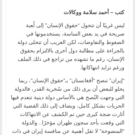
كتب – أحمد سلامة ووكالات
ليس غريبًا أن تتحول “حقوق الإنسان” إلى لُعبة
صريحة في يد بعض الساسة، يستخدمونها في
الضغوط والتفاوضات، لكن الغريب أن تتحلى دولة
بالجراءة على مطالبة دول أخرى بالالتزام بحقوق
الإنسان، رغم ما تشهده من تراجع في ذلك الملف
ورغم تزايد انتهاكاتها.
“إيران” تنصح “أفغانستان” بـ”حقوق الإنسان”، ربما
يحلو للبعض أن يرى ذلك من سُخرية القدر، فالدولة
التي وجهت النُصح هي بالأساس دولة دينية تنعدم فيها
الحريات بشكل كامل، ويضاف إلى ذلك القضية التي
أثارت ضجة كبرى حين تم الكشف عن الانتهاكات
التي وقعت بأحد سجون طهران مؤخرًا.. والدولة
“المنصوحة” لا تقل أهمية عن منافسة إيران في ذات