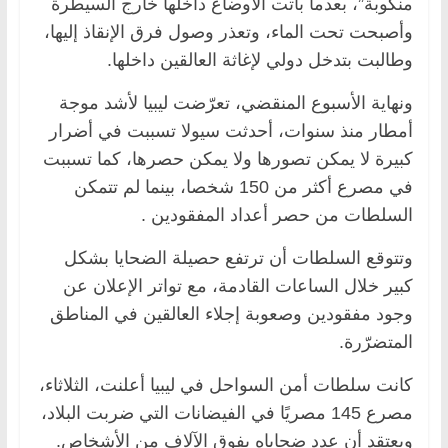
منكوبة”، بعدما باتت الأوضاع داخلها خارج السيطرة
وأصبحت تحت الماء، وتعذر وصول فرق الإنقاذ إليها،
وطالبت بتدخل دولي لإغاثة العالقين داخلها.
ونهاية الأسبوع المنقضي، تعرّضت ليبيا لأشد موجة
أمطار منذ سنوات، أحدثت سيولا تسببت في أضرار
كبيرة لا يمكن تصورها ولا يمكن حصرها، كما تسببت
في مصرع أكثر من 150 شخصا، بينما لم تتمكن
السلطات من حصر أعداد المفقودين .
وتتوقع السلطات أن ترتفع حصيلة الضحايا بشكل
كبير خلال الساعات القادمة، مع تواتر الإعلان عن
وجود مفقودين وصعوبة إجلاء العالقين في المناطق
المتضرّرة.
كانت سلطات أمن السواحل في ليبيا أعلنت، الثلاثاء،
مصرع 145 مصريًا في الفيضانات التي ضربت البلاد،
ويعتقد أن عدد ضحاياه يفوق الآلاف من الأشخاص.