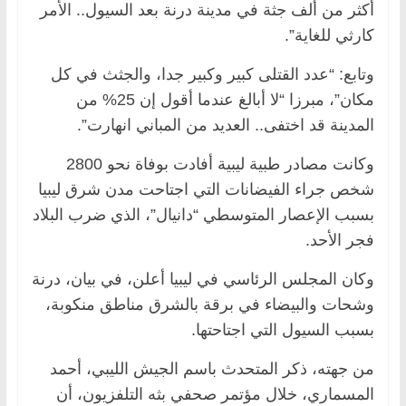
أكثر من ألف جثة في مدينة درنة بعد السيول.. الأمر
كارثي للغاية”.
وتابع: “عدد القتلى كبير وكبير جدا، والجثث في كل
مكان”، مبرزا “لا أبالغ عندما أقول إن 25% من
المدينة قد اختفى.. العديد من المباني انهارت”.
وكانت مصادر طبية ليبية أفادت بوفاة نحو 2800
شخص جراء الفيضانات التي اجتاحت مدن شرق ليبيا
بسبب الإعصار المتوسطي “دانيال”، الذي ضرب البلاد
فجر الأحد.
وكان المجلس الرئاسي في ليبيا أعلن، في بيان، درنة
وشحات والبيضاء في برقة بالشرق مناطق منكوبة،
بسبب السيول التي اجتاحتها.
من جهته، ذكر المتحدث باسم الجيش الليبي، أحمد
المسماري، خلال مؤتمر صحفي بثه التلفزيون، أن