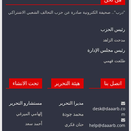
"درب".. صحيفة الكترونية صادرة عن حزب التحالف الشعبي الاشتراكي
رئيس الحزب
مدحت الزاهد
رئيس مجلس الإدارة
طلعت فهمي
اتصل بنا
هيئة التحرير
تحت الانشاء
مديرا التحرير
مستشارو التحرير
desk@daaarb.co
m
إلهامي الميرغي
محمد جودة
أحمد سعد
حنان فكري
help@daaarb.com