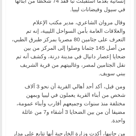
إنسانية بعدما استقبلت نبأ فقد 74 شخصًا من أبنائها
في سيول وفيضانات ليبيا.
وقال مروان الشاعري، مدير مكتب الإعلام
والعلاقات العامة بأمن السواحل الليبية، إنه تم
التعرف على جثامين 80 مصريا بمركز طبرق الطبي،
من أصل 145 جثمانا وصلوا إلى المركز من بين
ضحايا إعصار دانيال في مدينة درنة، وكشف أنه تم
نقل الجثامين لمصر، وغالبيتهم من قرية الشريف
ببني سويف.
ومن قبل، أكد أحد أهالي القرية أن نحو 3 آلاف
شخص من أبناء القرية يعملون في ليبيا وبمهن
مختلفة منذ سنوات وجميعهم أقارب وأبناء عمومة،
مضيفا أن من بين الضحايا 3 أشقاء و7 من عائلة
واحدة.
من جانبها، أكدت وزارة الخارجية أنها تتابع على مدار