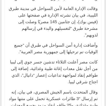
وقالت الإدارة العامة لأمن السواحل في مدينة طبرق
الليبية، في بيان نشرته الإدارة في صفحتها على
(فيس بوك)، إن جثامين 145 مصريًا وصلت إلى
مشرحة طبرق “لتغسيلهم والبدء في إرسالهم
لذويهم”.
وأضافت إدارة أمن السواحل في طبرق أن “جميع
الوفيات تم ترحيلها إلى جمهورية مصر العربية”.
كانت مصر أعلنت الثلاثاء تدشين جسر جوي إلى ليبيا
من أجل نقل معدات إغاثة طبية وغذائية، إضافة إلى
طواقم إنقاذ لمواجهة تداعيات إعصار “دانيال”، الذي
اجتاح شرقي ليبيا.
وقال المتحدث باسم الجيش المصري، في بيان، إنه
تم إرسال “3 طائرات عسكرية تحمل على متنها مواد
طبية وغذائية، و25 طاقم إنقاذ مزود بجميع المعدات