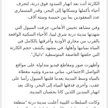
الكارثة أتت بعد انهيار السدود فوق درنة، لتجرف
أحياء بأكملها وبسكانها إلى البحر، وقدر المسماري
عدد المفقودين بما بين خمسة وستة آلاف.
وفي مشاهد تحبس الأنفاس، جرفت السيول التي
شهدتها مدينة درنة شرق ليبيا، الأحياء السكنية الواقعة
بالقرب من مجاري الأودية وأغرقتها بالكامل في
المياه بمبانيها وأهلها، في مشهد يكشف حجم الكارثة
التي خلفتها العاصفة المتوسطية “دانيال”.
وأظهرت صور ومقاطع فيديو متداولة على مواقع
التواصل الاجتماعي، مباني مدمرة وشبه مغطاة
بالمياه وسط المدينة بعدما قلبتها السيول رأسا على
عقب، وأخرى قذفتها المياه إلى البحر، وذلك بعد
انهيار السدين اللذين كانا يحصنان المدينة.
وكانت السلطات الليبية أعلنت مدينة درنة “منطقة