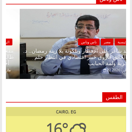
الرئيسية
مصر
ناس وناس
مقعد شاغر على الإفطار وبلكونة بلا زينة رمضان.. د.
عبدالخالق فاروق خبير اقتصادي في انتظار حلم
الحرية ولمة الحبايب
22 فبراير، 2026
الطقس
CAIRO, EG
16°