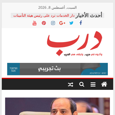
Skip
السبت, أغسطس 8, 2026
to
دار الخدمات ترد على رئيس هيئة التأمينات
content
بعد مؤتمره الصحفي: إنكار الأزمة لا ينهي
معاناة أصحاب المعاشات.. ونطالب بكشف
الشركة المنفذة
فرحات سليمان يكتب: القطاع الصحي إلى
أين؟
حزب التحالف الشعبي يطلق لجنة “الحق
درب
في الصحة” بالإسكندرية لرصد الانتهاكات
ودعم المرضى
صور .. اعتماد الرسومات النهائية للقرار
وأتوه
الوزاري لمدينة الصحفيين.. وانتهاء أعمال
في
إنشاء المبنى الإداري
درب..
المجلس القومي لحقوق الإنسان يعلن
وتبقى
متابعة قضية الدكتور محمد زهران.. ويؤكد:
هي
قرينة البراءة وضمانات المحاكمة العادلة
حق أصيل
الدرب