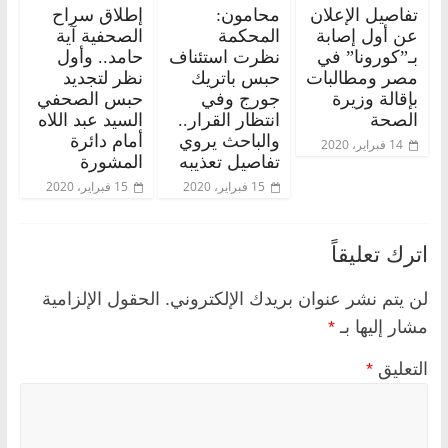
تفاصيل الإعلان
محامون:
إطلاق سراح
عن أول إصابة
المحكمة
الصحفية آية
بـ”كورونا” في
نظرت استئناف
حامد.. وأول
مصر ومطالبات
حبس باتريك
نظر لتجديد
بإقالة وزيرة
جورج وفي
حبس الصحفي
الصحة
انتظار القرار..
السيد عبد اللاه
والباحث يروي
أمام دائرة
14 فبراير، 2020
تفاصيل تعذيبه
المشورة
15 فبراير، 2020
15 فبراير، 2020
اترك تعليقاً
لن يتم نشر عنوان بريدك الإلكتروني.
الحقول الإلزامية
مشار إليها بـ
*
التعليق
*