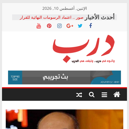
Skip
الإثنين, أغسطس 10, 2026
to
صور .. اعتماد الرسومات النهائية للقرار
content
الوزاري لمدينة الصحفيين.. وانتهاء أعمال
إنشاء المبنى الإداري
النائبة مها عبد الناصر تعلن تقدمها بقانون
حرية تداول المعلومات للبرلمان خلال
الأسبوع الأخير لدور الانعقاد
نقيب الصحفيين يخاطب الوزراء
درب
والمحافظين ويتقدم بـ 10 بلاغات للنائب
العام ضد مؤسسات تستغل المتدربين
فرحات سليمان يكتب: القطاع الصحي إلى
وأتوه
أين؟
في
حزب التحالف الشعبي يطلق لجنة “الحق
درب..
في الصحة” بالإسكندرية لرصد الانتهاكات
وتبقى
ودعم المرضى
هي
الدرب