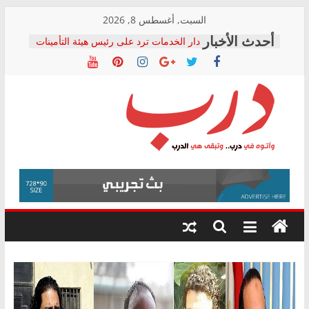
Skip
السبت, أغسطس 8, 2026
to
دار الخدمات ترد على رئيس هيئة التأمينات
content
بعد مؤتمره الصحفي: إنكار الأزمة لا ينهي
معاناة أصحاب المعاشات.. ونطالب بكشف
الشركة المنفذة
فرحات سليمان يكتب: القطاع الصحي إلى
أين؟
حزب التحالف الشعبي يطلق لجنة “الحق
درب
في الصحة” بالإسكندرية لرصد الانتهاكات
ودعم المرضى
صور .. اعتماد الرسومات النهائية للقرار
وأتوه
الوزاري لمدينة الصحفيين.. وانتهاء أعمال
في
إنشاء المبنى الإداري
درب..
المجلس القومي لحقوق الإنسان يعلن
وتبقى
متابعة قضية الدكتور محمد زهران.. ويؤكد:
هي
قرينة البراءة وضمانات المحاكمة العادلة
حق أصيل
الدرب