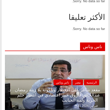
Sorry. No data so far.
الأكثر تعليقا
Sorry. No data so far.
ناس وناس
الرئيسية
مصر
ناس وناس
مقعد شاغر على الإفطار وبلكونة بلا زينة رمضان.. د.
عبدالخالق فاروق خبير اقتصادي في انتظار حلم
الحرية ولمة الحبايب
22 فبراير، 2026