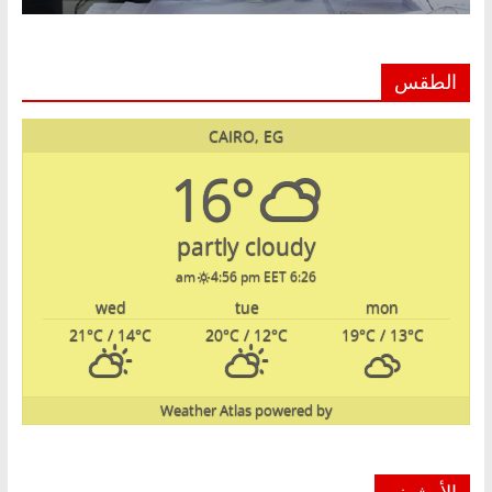
الطقس
CAIRO, EG
16°
partly cloudy
4:56 pm EET
6:26 am
wed
tue
mon
21
°C
/ 14
°C
20
°C
/ 12
°C
19
°C
/ 13
°C
Weather Atlas
powered by