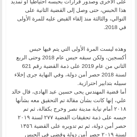
على الأخرى وصدور قرارات بحبسه احتياطيا أو تمديد
هذا الحبس، حتى وصل إلى القضية الثانية على
التوالي، والثالثة منذ إلقاء القبض عليه للمرة الأولى
في 2018.
وهذه ليست المرة الأولى التي يتم فيها حبس
أكسجين، ولكن سبقه حبس عام 2018 وحتى الربع
الثاني من عام 2019 على ذمة القضية رقم 621
لسنة 2018 حصر أمن دولة، وفي النهاية جرى إخلاء
سبيله بتدابير احترازية.
أما قضية المهندس يحى حسين عبد الهادى، قال خالد
علي، إنها كانت بشأن مقالة تم التحقيق معه بشأنها
٢٠١٨ أمام نيابة مدينة نصر وخرج بكفالة، ثم تم
حبسه على ذمة تحقيقات القضية ٢٧٧ لسنة ٢٠١٩
حصر أمن دولة، ثم تم تدويره على القضية ١٣٥٦
لسنة ٢٠١٩ حصر أمن دولة وقضى فى الحبس