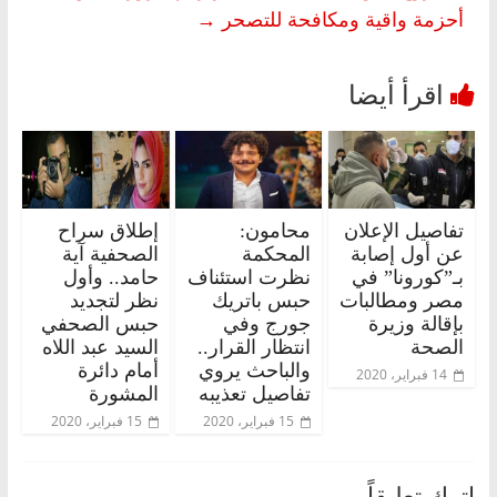
أحزمة واقية ومكافحة للتصحر
→
تفاصيل الإعلان
محامون:
إطلاق سراح
عن أول إصابة
المحكمة
الصحفية آية
بـ”كورونا” في
نظرت استئناف
حامد.. وأول
مصر ومطالبات
حبس باتريك
نظر لتجديد
بإقالة وزيرة
جورج وفي
حبس الصحفي
الصحة
انتظار القرار..
السيد عبد اللاه
والباحث يروي
أمام دائرة
14 فبراير، 2020
تفاصيل تعذيبه
المشورة
15 فبراير، 2020
15 فبراير، 2020
اترك تعليقاً