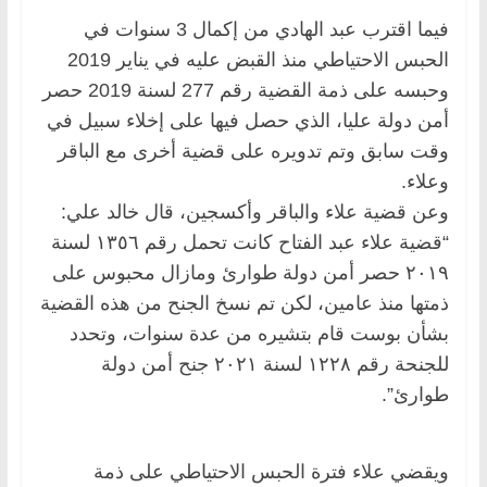
فيما اقترب عبد الهادي من إكمال 3 سنوات في
الحبس الاحتياطي منذ القبض عليه في يناير 2019
وحبسه على ذمة القضية رقم 277 لسنة 2019 حصر
أمن دولة عليا، الذي حصل فيها على إخلاء سبيل في
وقت سابق وتم تدويره على قضية أخرى مع الباقر
وعلاء.
وعن قضية علاء والباقر وأكسجين، قال خالد علي:
“قضية علاء عبد الفتاح كانت تحمل رقم ١٣٥٦ لسنة
٢٠١٩ حصر أمن دولة طوارئ ومازال محبوس على
ذمتها منذ عامين، لكن تم نسخ الجنح من هذه القضية
بشأن بوست قام بتشيره من عدة سنوات، وتحدد
للجنحة رقم ١٢٢٨ لسنة ٢٠٢١ جنح أمن دولة
طوارئ”.
ويقضي علاء فترة الحبس الاحتياطي على ذمة