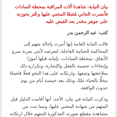
بيان النيابة: شاهدنا آلات المراقبة بمحطة السادات
فأبصرت الجاني مُتتبعًا المجني عليها وعُثر بحوزته
على جوهر مخدر بعد القبض عليه
كتب: عبد الرحمن بدر
قالت النيابة العامة إنها أمرت بإحالة متهم إلى
المحاكمة الجنائية العاجلة، لتعرضه لأنثى بعربة مترو
الأنفاق -بمحطة السادات- بإتيانه قبلها أمورًا
وإيحاءات جنسية بالفعل والإشارة، وتكراره ذلك
بملاحقتها وتتبعها، وارتكابه على هذا النحو فعلًا فاضحًا
مخلًّا بالحياء علنًا، وذلك بعد خمسة أيام من يوم
حدوث الواقعة.
وذكرت النيابة في بيان، الأحد، أنها أقامت الدليل قبل
المتهم من شهادة المجني عليها، ومما ثبت من
مشاهدة مقطع صورته المذكورة للمتهم خلال ارتكابه