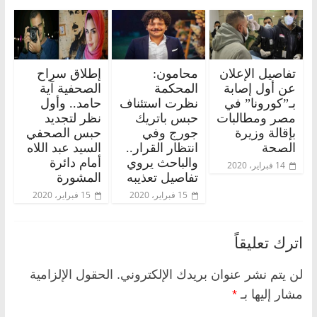
تفاصيل الإعلان
محامون:
إطلاق سراح
عن أول إصابة
المحكمة
الصحفية آية
بـ”كورونا” في
نظرت استئناف
حامد.. وأول
مصر ومطالبات
حبس باتريك
نظر لتجديد
بإقالة وزيرة
جورج وفي
حبس الصحفي
الصحة
انتظار القرار..
السيد عبد اللاه
والباحث يروي
أمام دائرة
14 فبراير، 2020
تفاصيل تعذيبه
المشورة
15 فبراير، 2020
15 فبراير، 2020
اترك تعليقاً
لن يتم نشر عنوان بريدك الإلكتروني.
الحقول الإلزامية
مشار إليها بـ
*