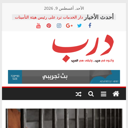
Skip
الأحد, أغسطس 9, 2026
to
دار الخدمات ترد على رئيس هيئة التأمينات
content
بعد مؤتمره الصحفي: إنكار الأزمة لا ينهي
معاناة أصحاب المعاشات.. ونطالب بكشف
الشركة المنفذة
فرحات سليمان يكتب: القطاع الصحي إلى
أين؟
حزب التحالف الشعبي يطلق لجنة “الحق
درب
في الصحة” بالإسكندرية لرصد الانتهاكات
ودعم المرضى
صور .. اعتماد الرسومات النهائية للقرار
وأتوه
الوزاري لمدينة الصحفيين.. وانتهاء أعمال
في
إنشاء المبنى الإداري
درب..
المجلس القومي لحقوق الإنسان يعلن
وتبقى
متابعة قضية الدكتور محمد زهران.. ويؤكد:
هي
قرينة البراءة وضمانات المحاكمة العادلة
حق أصيل
الدرب