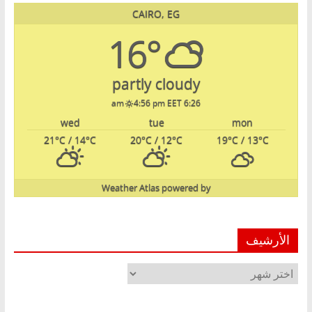
CAIRO, EG
16°
partly cloudy
4:56 pm EET
6:26 am
wed
tue
mon
21
°C
/ 14
°C
20
°C
/ 12
°C
19
°C
/ 13
°C
Weather Atlas
powered by
الأرشيف
الأرشيف