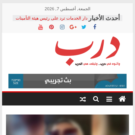
Skip
الجمعة, أغسطس 7, 2026
to
دار الخدمات ترد على رئيس هيئة التأمينات
content
بعد مؤتمره الصحفي: إنكار الأزمة لا ينهي
معاناة أصحاب المعاشات.. ونطالب بكشف
الشركة المنفذة
فرحات سليمان يكتب: القطاع الصحي إلى
أين؟
حزب التحالف الشعبي يطلق لجنة “الحق
درب
في الصحة” بالإسكندرية لرصد الانتهاكات
ودعم المرضى
صور .. اعتماد الرسومات النهائية للقرار
وأتوه
الوزاري لمدينة الصحفيين.. وانتهاء أعمال
في
إنشاء المبنى الإداري
درب..
المجلس القومي لحقوق الإنسان يعلن
وتبقى
متابعة قضية الدكتور محمد زهران.. ويؤكد:
هي
قرينة البراءة وضمانات المحاكمة العادلة
حق أصيل
الدرب