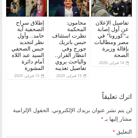
تفاصيل الإعلان
محامون:
إطلاق سراح
عن أول إصابة
المحكمة
الصحفية آية
بـ”كورونا” في
نظرت استئناف
حامد.. وأول
مصر ومطالبات
حبس باتريك
نظر لتجديد
بإقالة وزيرة
جورج وفي
حبس الصحفي
الصحة
انتظار القرار..
السيد عبد اللاه
والباحث يروي
أمام دائرة
14 فبراير، 2020
تفاصيل تعذيبه
المشورة
15 فبراير، 2020
15 فبراير، 2020
اترك تعليقاً
لن يتم نشر عنوان بريدك الإلكتروني.
الحقول الإلزامية
مشار إليها بـ
*
التعليق
*