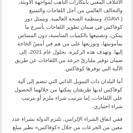
الائتلاف المعني بابتكارات التأهب لمواجهة الأوبئة،
والتحالف العالمي من أجل اللقاحات والتمنيع
( GAVI)، ومنظمة الصحة العالمية. ويتمثل دور
كوفاكس في ضمان تطوير اللقاحات بأسرع ما
يمكن، وتصنيعها بالكميات المناسبة، دون المساس
بمأمونيتها، وتوزيعها على من هم في أمسّ الحاجة
إليها. وتهدف هذه الركيزة، بحلول عام 2021، إلى
ضمان توفير ملياريْ جرعة من اللقاحات عن طريق
الآلية التي توفرها كوفاكس.
أما البلدان ذات التمويل الذاتي التي تنضم إلى آلية
كوفاكس لديها طريقتان يمكنها من خلالهما الحصول
على اللقاحات، إما بترتيب شراء ملزم أو بترتيب
شراء اختياري.
ففي اتفاق الشراء الإلزامي، تلتزم الدولة بشراء عدد
معين من الجرعات من خلال «كوفاكس» نظير مبلغ