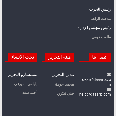
رئيس الحزب
مدحت الزاهد
رئيس مجلس الإدارة
طلعت فهمي
اتصل بنا
هيئة التحرير
تحت الانشاء
مديرا التحرير
مستشارو التحرير
desk@daaarb.co
m
إلهامي الميرغي
محمد جودة
أحمد سعد
حنان فكري
help@daaarb.com