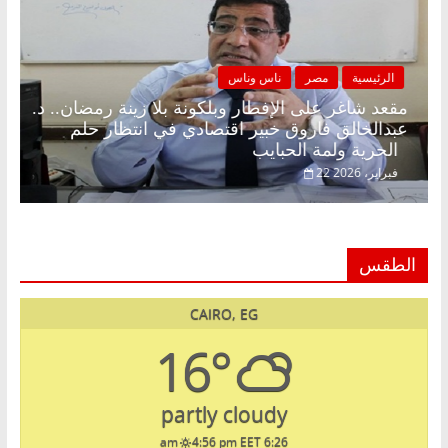
الرئيسية
مصر
ناس وناس
مقعد شاغر على الإفطار وبلكونة بلا زينة رمضان.. د.
عبدالخالق فاروق خبير اقتصادي في انتظار حلم
الحرية ولمة الحبايب
22 فبراير، 2026
الطقس
CAIRO, EG
16°
partly cloudy
4:56 pm EET
6:26 am