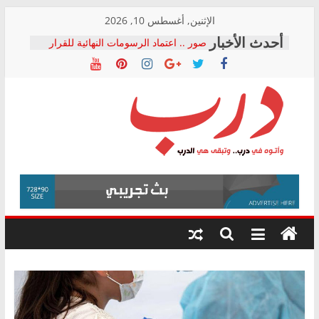
Skip
الإثنين, أغسطس 10, 2026
to
صور .. اعتماد الرسومات النهائية للقرار
content
الوزاري لمدينة الصحفيين.. وانتهاء أعمال
إنشاء المبنى الإداري
النائبة مها عبد الناصر تعلن تقدمها بقانون
حرية تداول المعلومات للبرلمان خلال
الأسبوع الأخير لدور الانعقاد
نقيب الصحفيين يخاطب الوزراء
درب
والمحافظين ويتقدم بـ 10 بلاغات للنائب
العام ضد مؤسسات تستغل المتدربين
فرحات سليمان يكتب: القطاع الصحي إلى
وأتوه
أين؟
في
حزب التحالف الشعبي يطلق لجنة “الحق
درب..
في الصحة” بالإسكندرية لرصد الانتهاكات
وتبقى
ودعم المرضى
هي
الدرب