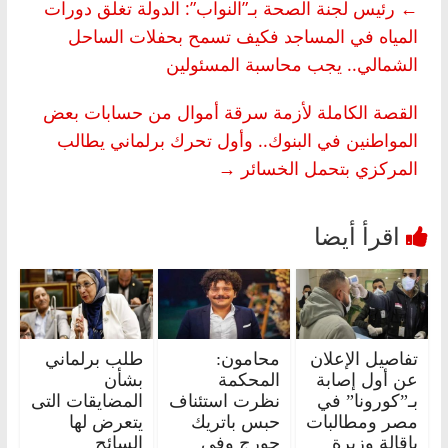
←
رئيس لجنة الصحة بـ”النواب”: الدولة تغلق دورات
المياه في المساجد فكيف تسمح بحفلات الساحل
الشمالي.. يجب محاسبة المسئولين
القصة الكاملة لأزمة سرقة أموال من حسابات بعض
المواطنين في البنوك.. وأول تحرك برلماني يطالب
المركزي بتحمل الخسائر
→
تفاصيل الإعلان
محامون:
طلب برلماني
عن أول إصابة
المحكمة
بشأن
بـ”كورونا” في
نظرت استئناف
المضايقات التى
مصر ومطالبات
حبس باتريك
يتعرض لها
بإقالة وزيرة
جورج وفي
السائح