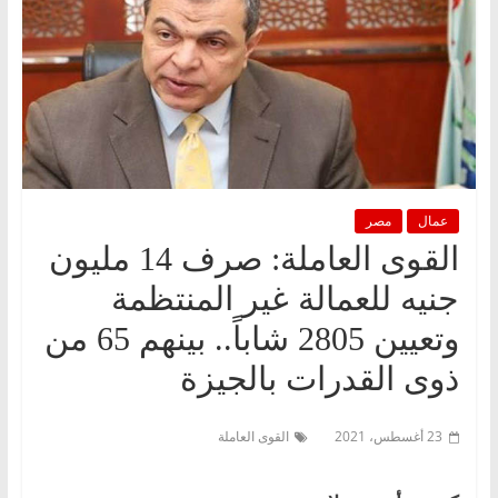
عمال
مصر
القوى العاملة: صرف 14 مليون
جنيه للعمالة غير المنتظمة
وتعيين 2805 شاباً.. بينهم 65 من
ذوى القدرات بالجيزة
23 أغسطس، 2021
القوى العاملة