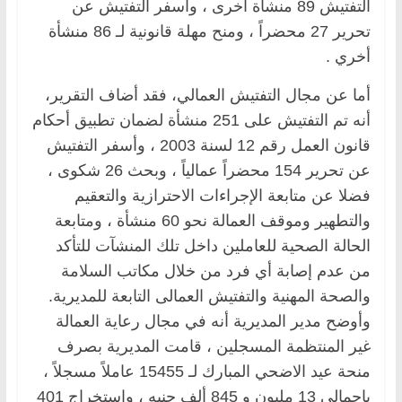
التفتيش 89 منشأة أخرى ، وأسفر التفتيش عن
تحرير 27 محضراً ، ومنح مهلة قانونية لـ 86 منشأة
أخري .
أما عن مجال التفتيش العمالي، فقد أضاف التقرير،
أنه تم التفتيش على 251 منشأة لضمان تطبيق أحكام
قانون العمل رقم 12 لسنة 2003 ، وأسفر التفتيش
عن تحرير 154 محضراً عمالياً ، وبحث 26 شكوى ،
فضلا عن متابعة الإجراءات الاحترازية والتعقيم
والتطهير وموقف العمالة نحو 60 منشأة ، ومتابعة
الحالة الصحية للعاملين داخل تلك المنشآت للتأكد
من عدم إصابة أي فرد من خلال مكاتب السلامة
والصحة المهنية والتفتيش العمالى التابعة للمديرية.
وأوضح مدير المديرية أنه في مجال رعاية العمالة
غير المنتظمة المسجلين ، قامت المديرية بصرف
منحة عيد الاضحي المبارك لـ 15455 عاملاً مسجلاً ،
بإجمالى 13 مليون و 845 ألف جنيه ، واستخراج 401