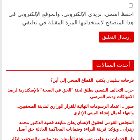
احفظ اسمي، بريدي الإلكتروني، والموقع الإلكتروني في
هذا المتصفح لاستخدامها المرة المقبلة في تعليقي.
أحدث المقالات
فرحات سليمان يكتب: القطاع الصحي إلى أين؟
حزب التحالف الشعبي يطلق لجنة “الحق في الصحة” بالإسكندرية لرصد
الانتهاكات ودعم المرضى
صور .. اعتماد الرسومات النهائية للقرار الوزاري لمدينة الصحفيين..
وانتهاء أعمال إنشاء المبنى الإداري
المجلس القومي لحقوق الإنسان يعلن متابعة قضية الدكتور محمد
زهران.. ويؤكد: قرينة البراءة وضمانات المحاكمة العادلة حق أصيل
دار الخدمات ترد على رئيس هيئة التأمينات بعد مؤتمره الصحفي: إنكار