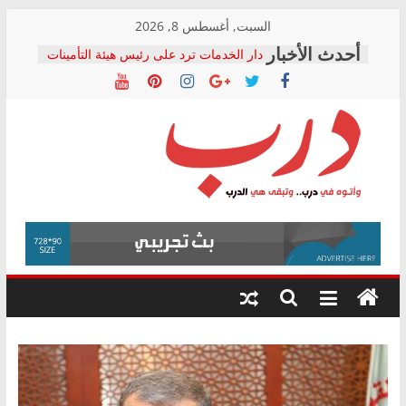
Skip
السبت, أغسطس 8, 2026
to
دار الخدمات ترد على رئيس هيئة التأمينات
content
بعد مؤتمره الصحفي: إنكار الأزمة لا ينهي
معاناة أصحاب المعاشات.. ونطالب بكشف
الشركة المنفذة
فرحات سليمان يكتب: القطاع الصحي إلى
أين؟
حزب التحالف الشعبي يطلق لجنة “الحق
درب
في الصحة” بالإسكندرية لرصد الانتهاكات
ودعم المرضى
صور .. اعتماد الرسومات النهائية للقرار
وأتوه
الوزاري لمدينة الصحفيين.. وانتهاء أعمال
في
إنشاء المبنى الإداري
درب..
المجلس القومي لحقوق الإنسان يعلن
وتبقى
متابعة قضية الدكتور محمد زهران.. ويؤكد:
هي
قرينة البراءة وضمانات المحاكمة العادلة
حق أصيل
الدرب