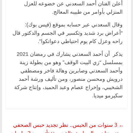
أعلن الفنان أحمد السعدني عن خضوعه للعزل
المنزلي بأوامر من طبيبه المعالج.
وقال السعدني عبر حسابه بموقع (فيس بوك):
“أعراض برد شديد وتكسير في الجسم والدكتور قال
راحه وعزل كام يوم احتياطي دعواتكوا”.
يذكر أن أحمد السعدني يشارك في رمضان 2021
بمسلسل “زي البيت الوقف” وهو من بطولة زينة
وأحمد السعدني وصابرين وهالة فاخر ومصطفي
درويش ومحسن منصور، ومن تأليف ورشة أحمد
الشخيبي، وإخراج عصام وعبد الحميد، وإنتاج شركة
سكيرمو ميديا.
←
3 سنوات من الحبس.. نظر تجديد حبس الصحفي
معتز ودنان.. والمحامية هالة دومة: تأتي بعد 3 جلسات