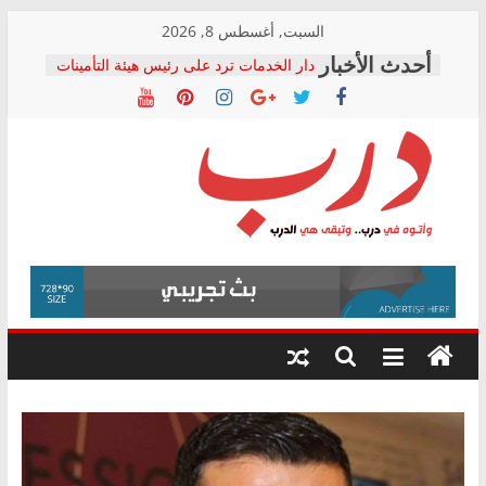
Skip
السبت, أغسطس 8, 2026
to
دار الخدمات ترد على رئيس هيئة التأمينات
content
بعد مؤتمره الصحفي: إنكار الأزمة لا ينهي
معاناة أصحاب المعاشات.. ونطالب بكشف
الشركة المنفذة
فرحات سليمان يكتب: القطاع الصحي إلى
أين؟
حزب التحالف الشعبي يطلق لجنة “الحق
درب
في الصحة” بالإسكندرية لرصد الانتهاكات
ودعم المرضى
صور .. اعتماد الرسومات النهائية للقرار
وأتوه
الوزاري لمدينة الصحفيين.. وانتهاء أعمال
في
إنشاء المبنى الإداري
درب..
المجلس القومي لحقوق الإنسان يعلن
وتبقى
متابعة قضية الدكتور محمد زهران.. ويؤكد:
هي
قرينة البراءة وضمانات المحاكمة العادلة
حق أصيل
الدرب