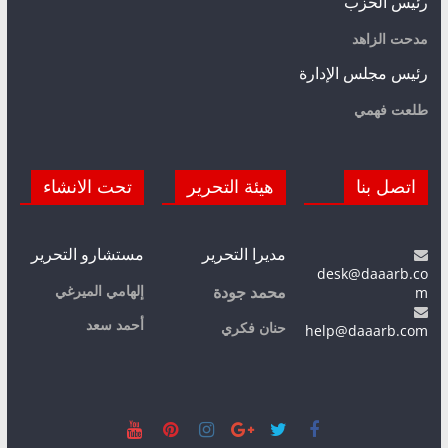
رئيس الحزب
مدحت الزاهد
رئيس مجلس الإدارة
طلعت فهمي
اتصل بنا
هيئة التحرير
تحت الانشاء
مديرا التحرير
مستشارو التحرير
desk@daaarb.co
m
إلهامي الميرغي
محمد جودة
أحمد سعد
حنان فكري
help@daaarb.com