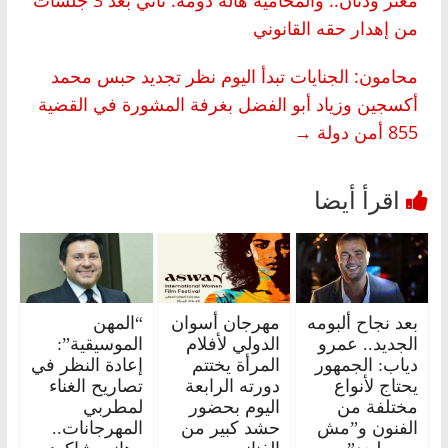
من إهدار حقه القانوني
محامون: الجنايات تبدأ اليوم نظر تجديد حبس محمد
أكسجين وزياد أبو الفضل بغرفة المشورة في القضية
855 أمن دولة
→
بعد نجاح ألبومه
مهرجان أسوان
“المهن
الجديد.. عمرو
الدولي لأفلام
الموسيقية”:
دياب: الجمهور
المرأة يختتم
إعادة النظر في
يحتاج لأنواع
دورته الرابعة
تصاريح الغناء
مختلفة من
اليوم بحضور
لمطربي
الفنون و”مش
حشد كبير من
المهرجانات..