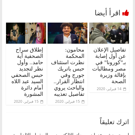
تفاصيل الإعلان
محامون:
إطلاق سراح
عن أول إصابة
المحكمة
الصحفية آية
بـ”كورونا” في
نظرت استئناف
حامد.. وأول
مصر ومطالبات
حبس باتريك
نظر لتجديد
بإقالة وزيرة
جورج وفي
حبس الصحفي
الصحة
انتظار القرار..
السيد عبد اللاه
والباحث يروي
أمام دائرة
14 فبراير، 2020
تفاصيل تعذيبه
المشورة
15 فبراير، 2020
15 فبراير، 2020
اترك تعليقاً