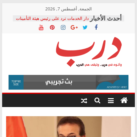
Skip
الجمعة, أغسطس 7, 2026
to
دار الخدمات ترد على رئيس هيئة التأمينات
content
بعد مؤتمره الصحفي: إنكار الأزمة لا ينهي
معاناة أصحاب المعاشات.. ونطالب بكشف
الشركة المنفذة
فرحات سليمان يكتب: القطاع الصحي إلى
أين؟
حزب التحالف الشعبي يطلق لجنة “الحق
درب
في الصحة” بالإسكندرية لرصد الانتهاكات
ودعم المرضى
صور .. اعتماد الرسومات النهائية للقرار
وأتوه
الوزاري لمدينة الصحفيين.. وانتهاء أعمال
في
إنشاء المبنى الإداري
درب..
المجلس القومي لحقوق الإنسان يعلن
وتبقى
متابعة قضية الدكتور محمد زهران.. ويؤكد:
هي
قرينة البراءة وضمانات المحاكمة العادلة
حق أصيل
الدرب