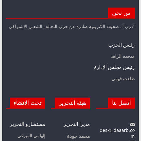
من نحن
"درب".. صحيفة الكترونية صادرة عن حزب التحالف الشعبي الاشتراكي
رئيس الحزب
مدحت الزاهد
رئيس مجلس الإدارة
طلعت فهمي
اتصل بنا
هيئة التحرير
تحت الانشاء
مديرا التحرير
مستشارو التحرير
desk@daaarb.co
m
إلهامي الميرغي
محمد جودة