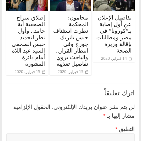
تفاصيل الإعلان
محامون:
إطلاق سراح
عن أول إصابة
المحكمة
الصحفية آية
بـ”كورونا” في
نظرت استئناف
حامد.. وأول
مصر ومطالبات
حبس باتريك
نظر لتجديد
بإقالة وزيرة
جورج وفي
حبس الصحفي
الصحة
انتظار القرار..
السيد عبد اللاه
والباحث يروي
أمام دائرة
14 فبراير، 2020
تفاصيل تعذيبه
المشورة
15 فبراير، 2020
15 فبراير، 2020
اترك تعليقاً
لن يتم نشر عنوان بريدك الإلكتروني.
الحقول الإلزامية
مشار إليها بـ
*
التعليق
*