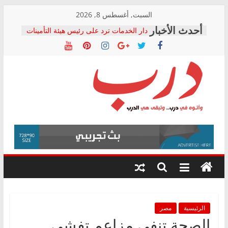
Skip
السبت, أغسطس 8, 2026
to
دار الخدمات ترد على رئيس هيئة التأمينات
content
بعد مؤتمره الصحفي: إنكار الأزمة لا ينهي
معاناة أصحاب المعاشات.. ونطالب بكشف
الشركة المنفذة
فرحات سليمان يكتب: القطاع الصحي إلى
أين؟
حزب التحالف الشعبي يطلق لجنة “الحق
درب
في الصحة” بالإسكندرية لرصد الانتهاكات
ودعم المرضى
صور .. اعتماد الرسومات النهائية للقرار
وأتوه
الوزاري لمدينة الصحفيين.. وانتهاء أعمال
في
إنشاء المبنى الإداري
درب..
المجلس القومي لحقوق الإنسان يعلن
وتبقى
متابعة قضية الدكتور محمد زهران.. ويؤكد:
هي
قرينة البراءة وضمانات المحاكمة العادلة
حق أصيل
الدرب
الرئيسية
مصر
الصحة تنفي مزاعم تفشي