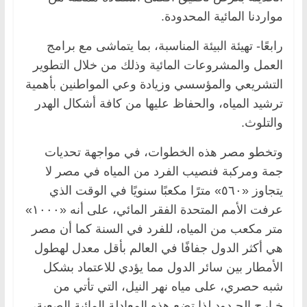
مواردنا المائية المحدودة.
رابعًا- تهيئة البيئة المناسبة، بما يتماشى مع برامج
العمل والمشروعات المائية وذلك من خلال التطوير
التشريعي والمؤسسي وزيادة وعي المواطنين بأهمية
ترشيد المياه، والحفاظ عليها من كافة أشكال الهدر
والتلوث.
وتخطو مصر هذه الخطوات، في مواجهة تحديات
جمة ومركبة فنصيب الفرد من المياه في مصر لا
يتجاوز «٥٦٠» مترًا مكعبًا سنويًا في الوقت الذي
عرفت الأمم المتحدة الفقر المائي، على أنه «١٠٠٠»
متر مكعب من المياه، للفرد في السنة كما أن مصر
هي أكثر الدول جفافًا في العالم بأقل معدل لهطول
الأمطار بين سائر الدول مما يؤدي للاعتماد بشكل
شبه حصري، على مياه نهر النيل، التي تأتي من
خـارج الحـدود لذا تضع هذه المعادلة المائية الصعبة،