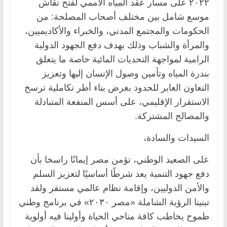
٢٠٢٢ على مسار عقد المياه الأممي لفتح نقاش
موسع شامل بين مختلف أصحاب المصلحة: من
الحكومات والمجتمع المدني، والخبراء والأكاديميين،
والمرأة والشباب وذلك بهدف دفع الجهود الدولية
الرامية لمواجهة التحديات المائية خاصة ما يتعلق
بندرة المياه وتأمين وصول الإنسان إليها وتعزيز
التعاون العابر للحدود بغرض بناء أطر تكاملية ترسخ
الاستقرار الإقليمي، على أسس المنفعة المتبادلة
والمصالح المشتركة.
السيدات والسادة،
على الصعيد الوطني، تؤمن مصر إيمانًا راسخا بأن
دفع جهود التنمية يعد شرطًا أساسيًا لتعزيز السلم
والأمن الدوليين، وإقامة نظام عالمي مستقر ولقد
تبنينا الرؤية الشاملة «مصر ٢٠٣٠» في برنامج وطني
طموح يخاطب كافة مناحي الحياة وأولينا فيه أولوية