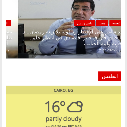
الرئيسية
مصر
ناس وناس
مقعد شاغر على الإفطار وبلكونة بلا زينة رمضان.. د.
عبدالخالق فاروق خبير اقتصادي في انتظار حلم
الحرية ولمة الحبايب
22 فبراير، 2026
الطقس
CAIRO, EG
16°
partly cloudy
4:56 pm EET
6:26 am