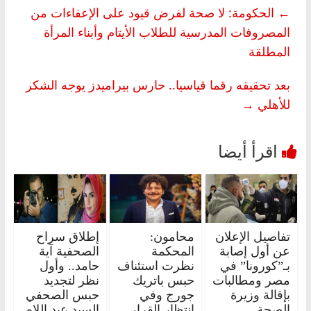
←
الحكومة: لا صحة لفرض قيود على الإعفاءات من
المصروفات المدرسية للطلاب الأيتام وأبناء المرأة
المطلقة
بعد تحقيقه رقما قياسيا.. حارس بيراميدز يوجه الشكر
للأهلي
→
تفاصيل الإعلان
محامون:
إطلاق سراح
عن أول إصابة
المحكمة
الصحفية آية
بـ”كورونا” في
نظرت استئناف
حامد.. وأول
مصر ومطالبات
حبس باتريك
نظر لتجديد
بإقالة وزيرة
جورج وفي
حبس الصحفي
الصحة
انتظار القرار..
السيد عبد اللاه