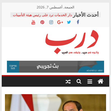
Skip
الجمعة, أغسطس 7, 2026
to
دار الخدمات ترد على رئيس هيئة التأمينات
content
بعد مؤتمره الصحفي: إنكار الأزمة لا ينهي
معاناة أصحاب المعاشات.. ونطالب بكشف
الشركة المنفذة
فرحات سليمان يكتب: القطاع الصحي إلى
أين؟
حزب التحالف الشعبي يطلق لجنة “الحق
درب
في الصحة” بالإسكندرية لرصد الانتهاكات
ودعم المرضى
صور .. اعتماد الرسومات النهائية للقرار
وأتوه
الوزاري لمدينة الصحفيين.. وانتهاء أعمال
في
إنشاء المبنى الإداري
درب..
المجلس القومي لحقوق الإنسان يعلن
وتبقى
متابعة قضية الدكتور محمد زهران.. ويؤكد:
هي
قرينة البراءة وضمانات المحاكمة العادلة
حق أصيل
الدرب