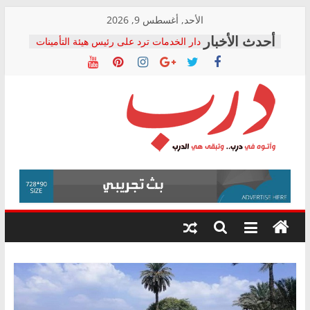
Skip
الأحد, أغسطس 9, 2026
to
دار الخدمات ترد على رئيس هيئة التأمينات
content
بعد مؤتمره الصحفي: إنكار الأزمة لا ينهي
معاناة أصحاب المعاشات.. ونطالب بكشف
الشركة المنفذة
فرحات سليمان يكتب: القطاع الصحي إلى
أين؟
حزب التحالف الشعبي يطلق لجنة “الحق
درب
في الصحة” بالإسكندرية لرصد الانتهاكات
ودعم المرضى
صور .. اعتماد الرسومات النهائية للقرار
وأتوه
الوزاري لمدينة الصحفيين.. وانتهاء أعمال
في
إنشاء المبنى الإداري
درب..
المجلس القومي لحقوق الإنسان يعلن
وتبقى
متابعة قضية الدكتور محمد زهران.. ويؤكد:
هي
قرينة البراءة وضمانات المحاكمة العادلة
حق أصيل
الدرب