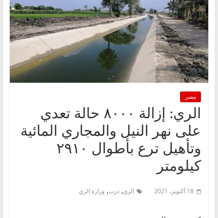
مصر
الري: إزالة ٨٠٠٠ حالة تعدي
على نهر النيل والمجاري المائية
وتأهيل ترع بأطوال ٢٩١٠
كيلومتر
,
,
18 أكتوبر، 2021
الري
درب
وزارة الري