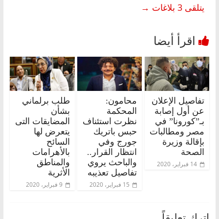
يتلقى 3 بلاغات
→
تفاصيل الإعلان
محامون:
طلب برلماني
عن أول إصابة
المحكمة
بشأن
بـ”كورونا” في
نظرت استئناف
المضايقات التى
مصر ومطالبات
حبس باتريك
يتعرض لها
بإقالة وزيرة
جورج وفي
السائح
الصحة
انتظار القرار..
بالأهرامات
والباحث يروي
والمناطق
14 فبراير، 2020
تفاصيل تعذيبه
الأثرية
15 فبراير، 2020
9 فبراير، 2020
اترك تعليقاً