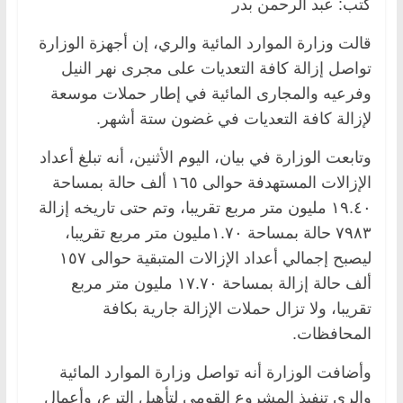
كتب: عبد الرحمن بدر
قالت وزارة الموارد المائية والري، إن أجهزة الوزارة
تواصل إزالة كافة التعديات على مجرى نهر النيل
وفرعيه والمجارى المائية في إطار حملات موسعة
لإزالة كافة التعديات في غضون ستة أشهر.
وتابعت الوزارة في بيان، اليوم الأثنين، أنه تبلغ أعداد
الإزالات المستهدفة حوالى ١٦٥ ألف حالة بمساحة
١٩.٤٠ مليون متر مربع تقريبا، وتم حتى تاريخه إزالة
٧٩٨٣ حالة بمساحة ١.٧٠مليون متر مربع تقريبا،
ليصبح إجمالي أعداد الإزالات المتبقية حوالى ١٥٧
ألف حالة إزالة بمساحة ١٧.٧٠ مليون متر مربع
تقريبا، ولا تزال حملات الإزالة جارية بكافة
المحافظات.
وأضافت الوزارة أنه تواصل وزارة الموارد المائية
والري تنفيذ المشروع القومي لتأهيل الترع، وأعمال