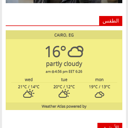
الطقس
CAIRO, EG
16°
partly cloudy
4:56 pm EET
6:26 am
wed
tue
mon
21
°C
/ 14
°C
20
°C
/ 12
°C
19
°C
/ 13
°C
Weather Atlas
powered by
الأرشيف