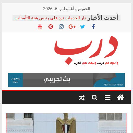
Skip
الخميس, أغسطس 6, 2026
to
دار الخدمات ترد على رئيس هيئة التأمينات
content
بعد مؤتمره الصحفي: إنكار الأزمة لا ينهي
معاناة أصحاب المعاشات.. ونطالب بكشف
الشركة المنفذة
فرحات سليمان يكتب: القطاع الصحي إلى
أين؟
حزب التحالف الشعبي يطلق لجنة “الحق
درب
في الصحة” بالإسكندرية لرصد الانتهاكات
ودعم المرضى
صور .. اعتماد الرسومات النهائية للقرار
وأتوه
الوزاري لمدينة الصحفيين.. وانتهاء أعمال
في
إنشاء المبنى الإداري
درب..
المجلس القومي لحقوق الإنسان يعلن
وتبقى
متابعة قضية الدكتور محمد زهران.. ويؤكد:
هي
قرينة البراءة وضمانات المحاكمة العادلة
حق أصيل
الدرب