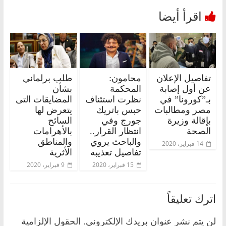
تفاصيل الإعلان
محامون:
طلب برلماني
عن أول إصابة
المحكمة
بشأن
بـ”كورونا” في
نظرت استئناف
المضايقات التى
مصر ومطالبات
حبس باتريك
يتعرض لها
بإقالة وزيرة
جورج وفي
السائح
الصحة
انتظار القرار..
بالأهرامات
والباحث يروي
والمناطق
14 فبراير، 2020
تفاصيل تعذيبه
الأثرية
15 فبراير، 2020
9 فبراير، 2020
اترك تعليقاً
لن يتم نشر عنوان بريدك الإلكتروني.
الحقول الإلزامية