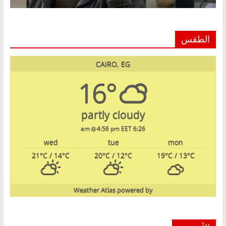
الطقس
CAIRO, EG
16°
partly cloudy
4:56 pm EET
6:26 am
wed
tue
mon
21
°C
/ 14
°C
20
°C
/ 12
°C
19
°C
/ 13
°C
Weather Atlas
powered by