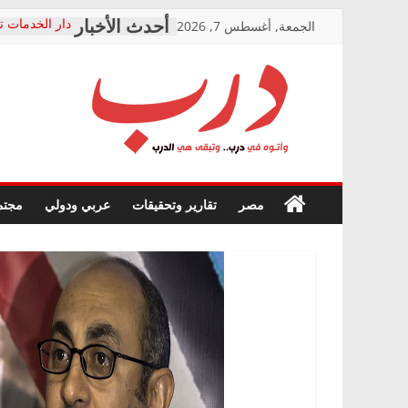
Skip
الجمعة, أغسطس 7, 2026
دار الخدمات ت
to
بعد مؤتمره الص
معاناة أصحاب
content
الشركة المنفذ
فرحات سليمان
درب
أين؟
حزب التحالف 
في الصحة” بال
وأتوه
ودعم المرضى
صور .. اعتماد 
في
مصر
تقارير وتحقيقات
عربي ودولي
مجتم
الوزاري لمدينة
درب..
إنشاء المبنى ا
وتبقى
المجلس القوم
هي
متابعة قضية ا
الدرب
قرينة البراءة 
حق أصيل