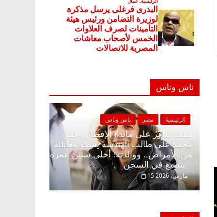
ناس وناس
ناس وناس
الرئيسية
مصر
ناس وناس
الإفطار وبلكونة بلا زينة
مقعد شاغر على مائدة الإفطار.. 
دالخالق فاروق خبير
محمد علي طالب الهندسة يشكو مع
تظار حلم الحرية ولمة
من الأمراض.. ووالدته: أحلى سني
بتضيع في السجن
15 مارس، 2026