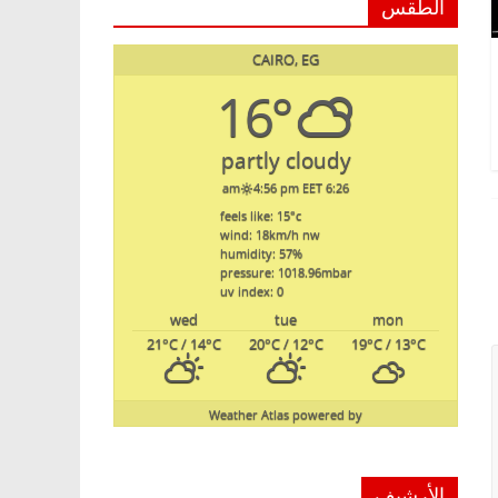
الطقس
CAIRO, EG
16°
partly cloudy
4:56 pm EET
6:26 am
feels like: 15
°c
wind: 18
km/h
nw
humidity: 57
%
pressure: 1018.96
mbar
uv index: 0
wed
tue
mon
21
°C
/ 14
°C
20
°C
/ 12
°C
19
°C
/ 13
°C
Weather Atlas
powered by
الأرشيف