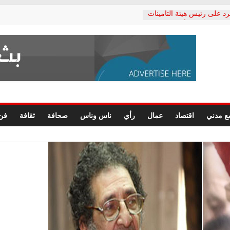
رد على رئيس هيئة التأمينات
حفي: إنكار الأزمة لا ينهي
 المعاشات.. ونطالب بكشف
ة
 يكتب: القطاع الصحي إلى
الشعبي يطلق لجنة “الحق
إسكندرية لرصد الانتهاكات
الرسومات النهائية للقرار
ع مدني
اقتصاد
عمال
رأي
ناس وناس
صحافة
ثقافة
فن
 الصحفيين.. وانتهاء أعمال
لإداري
ي لحقوق الإنسان يعلن
لدكتور محمد زهران.. ويؤكد:
وضمانات المحاكمة العادلة