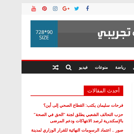
رياضة
منوعات
فيديو
أحدث المقالات
فرحات سليمان يكتب: القطاع الصحي إلى أين؟
حزب التحالف الشعبي يطلق لجنة “الحق في الصحة”
بالإسكندرية لرصد الانتهاكات ودعم المرضى
صور .. اعتماد الرسومات النهائية للقرار الوزاري لمدينة