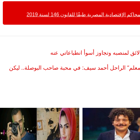
 الإقتصادية المصرية طبقًا للقانون 146 لسنة 2019
ائق لمنصبه وتجاوز أسوأ انطباعاتي عنه
إلى “الأستاذ والمعلم” الراحل أحمد سيف: في محبة صاحب البوصلة.. ليكن
الرئيسية
مصر
ناس وناس
الرئيسية
مصر
مقعد شاغر على مائدة الإفطار.. يحيى
مقعد شاغر على 
حسين عبدالهادي فارس مقاومة
رمضان.. د. عب
الخصخصة الذي دافع عن المال العام
اقتصادي في ان
(بروفايل)
الحبايب
21 فبراير، 2026
22 فبراير، 2026