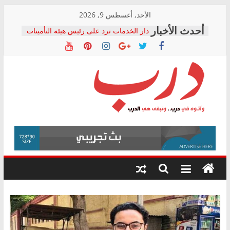
Skip
الأحد, أغسطس 9, 2026
to
دار الخدمات ترد على رئيس هيئة التأمينات
content
بعد مؤتمره الصحفي: إنكار الأزمة لا ينهي
معاناة أصحاب المعاشات.. ونطالب بكشف
الشركة المنفذة
فرحات سليمان يكتب: القطاع الصحي إلى
أين؟
حزب التحالف الشعبي يطلق لجنة “الحق
درب
في الصحة” بالإسكندرية لرصد الانتهاكات
ودعم المرضى
صور .. اعتماد الرسومات النهائية للقرار
وأتوه
الوزاري لمدينة الصحفيين.. وانتهاء أعمال
في
إنشاء المبنى الإداري
درب..
المجلس القومي لحقوق الإنسان يعلن
وتبقى
متابعة قضية الدكتور محمد زهران.. ويؤكد:
هي
قرينة البراءة وضمانات المحاكمة العادلة
حق أصيل
الدرب