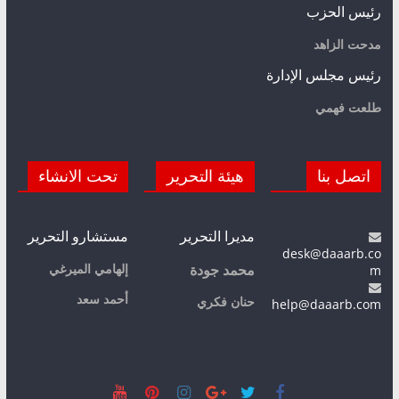
رئيس الحزب
مدحت الزاهد
رئيس مجلس الإدارة
طلعت فهمي
اتصل بنا
هيئة التحرير
تحت الانشاء
مديرا التحرير
مستشارو التحرير
desk@daaarb.co
m
إلهامي الميرغي
محمد جودة
أحمد سعد
حنان فكري
help@daaarb.com