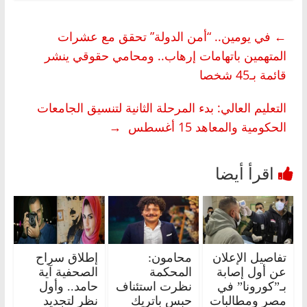
←
في يومين.. “أمن الدولة” تحقق مع عشرات
المتهمين باتهامات إرهاب.. ومحامي حقوقي ينشر
قائمة بـ45 شخصا
التعليم العالي: بدء المرحلة الثانية لتنسيق الجامعات
الحكومية والمعاهد 15 أغسطس
→
تفاصيل الإعلان
محامون:
إطلاق سراح
عن أول إصابة
المحكمة
الصحفية آية
بـ”كورونا” في
نظرت استئناف
حامد.. وأول
مصر ومطالبات
حبس باتريك
نظر لتجديد